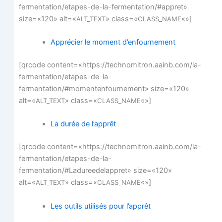
fermentation/etapes-de-la-fermentation/#appret»
size=«120» alt=«
» class=«
«»]
ALT_TEXT
CLASS_NAME
Appré­cier le moment d’enfournement
[qrcode content=«https://technomitron.aainb.com/la-
fermentation/etapes-de-la-
fermentation/#momentenfournement» size=«120»
alt=«
» class=«
«»]
ALT_TEXT
CLASS_NAME
La durée de l’apprêt
[qrcode content=«https://technomitron.aainb.com/la-
fermentation/etapes-de-la-
fermentation/#Ladureedelappret» size=«120»
alt=«
» class=«
«»]
ALT_TEXT
CLASS_NAME
Les outils uti­li­sés pour l’apprêt