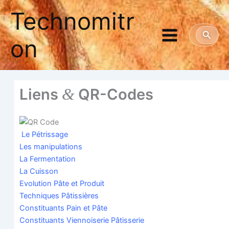
Aller
Technomitr
au
contenu
Reche
on
&
Liens
QR-Codes
Le Pétris­sage
Les mani­pu­la­tions
La Fer­men­ta­tion
La Cuis­son
Evo­lu­tion Pâte et Produit
Tech­niques Pâtissières
Consti­tuants Pain et Pâte
Consti­tuants Vien­noi­se­rie Pâtisserie