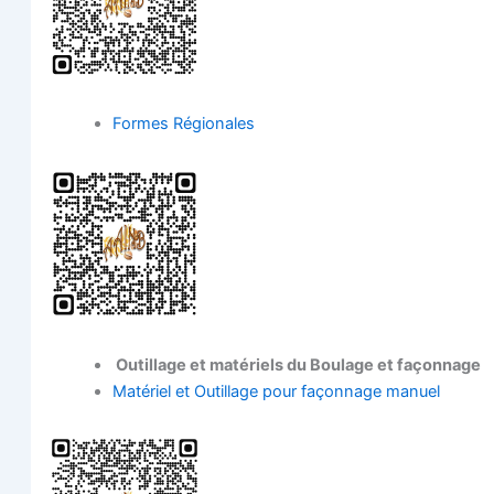
Formes Régio­nales
Outillage et maté­riels du Bou­lage et façonnage
Maté­riel et Outillage pour façon­nage manuel