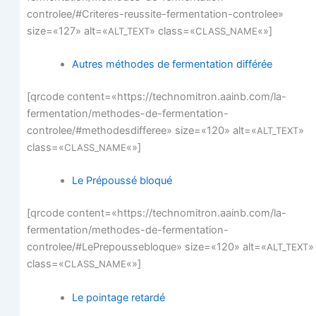
controlee/#Criteres-reussite-fermentation-controlee»
size=«127» alt=«
» class=«
«»]
ALT_TEXT
CLASS_NAME
Autres méthodes de fer­men­ta­tion différée
[qrcode content=«https://technomitron.aainb.com/la-
fermentation/methodes-de-fermentation-
controlee/#methodesdifferee» size=«120» alt=«
»
ALT_TEXT
class=«
«»]
CLASS_NAME
Le Pré­pous­sé bloqué
[qrcode content=«https://technomitron.aainb.com/la-
fermentation/methodes-de-fermentation-
controlee/#LePrepoussebloque» size=«120» alt=«
»
ALT_TEXT
class=«
«»]
CLASS_NAME
Le poin­tage retardé