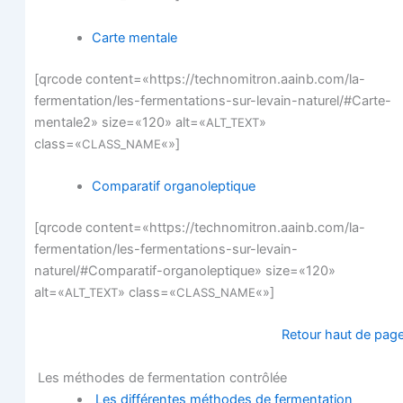
Carte men­tale
[qrcode content=«https://technomitron.aainb.com/la-
fermentation/les-fermentations-sur-levain-naturel/#Carte-
mentale2» size=«120» alt=«
»
ALT_TEXT
class=«
«»]
CLASS_NAME
Com­pa­ra­tif organoleptique
[qrcode content=«https://technomitron.aainb.com/la-
fermentation/les-fermentations-sur-levain-
naturel/#Comparatif-organoleptique» size=«120»
alt=«
» class=«
«»]
ALT_TEXT
CLASS_NAME
Retour haut de pag
Les méthodes de fer­men­ta­tion contrôlée
Les dif­fé­rentes méthodes de fer­men­ta­tion