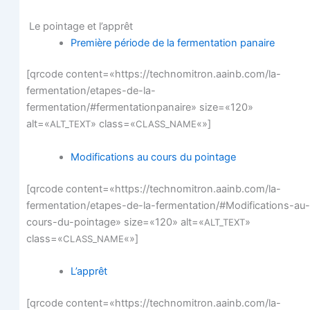
Le poin­tage et l’apprêt
Pre­mière période de la fer­men­ta­tion panaire
[qrcode content=«https://technomitron.aainb.com/la-
fermentation/etapes-de-la-
fermentation/#fermentationpanaire» size=«120»
alt=«
» class=«
«»]
ALT_TEXT
CLASS_NAME
Modi­fi­ca­tions au cours du pointage
[qrcode content=«https://technomitron.aainb.com/la-
fermentation/etapes-de-la-fermentation/#Modifications-au-
cours-du-pointage» size=«120» alt=«
»
ALT_TEXT
class=«
«»]
CLASS_NAME
L’apprêt
[qrcode content=«https://technomitron.aainb.com/la-