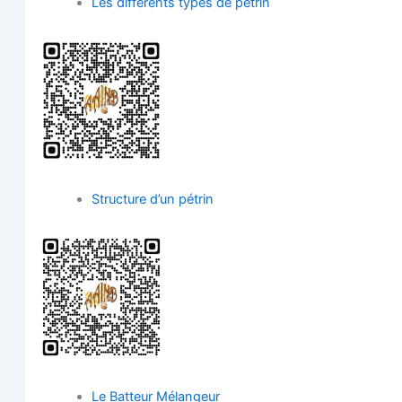
Les dif­fé­rents types de pétrin
Struc­ture d’un pétrin
Le Bat­teur Mélangeur