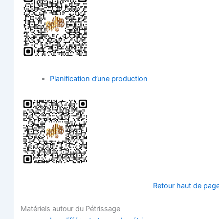
Pla­ni­fi­ca­tion d’une production
Retour haut de pag
Maté­riels autour du Pétrissage