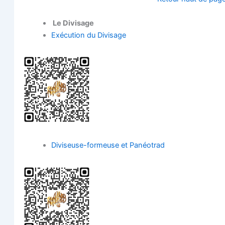
Le Divisage
Exé­cu­tion du Divisage
Divi­seuse-for­meuse et Panéotrad