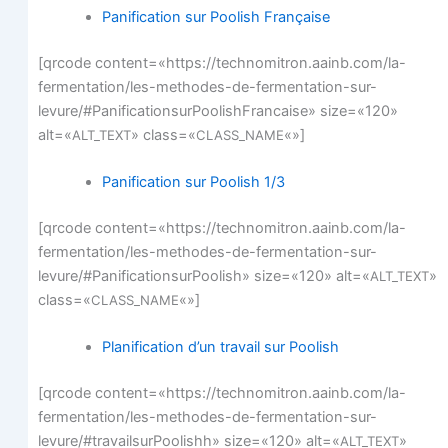
Pani­fi­ca­tion sur Poo­lish Française
[qrcode content=«https://technomitron.aainb.com/la-
fermentation/les-methodes-de-fermentation-sur-
levure/#PanificationsurPoolishFrancaise» size=«120»
alt=«
» class=«
«»]
ALT_TEXT
CLASS_NAME
Pani­fi­ca­tion sur Poo­lish 1/3
[qrcode content=«https://technomitron.aainb.com/la-
fermentation/les-methodes-de-fermentation-sur-
levure/#PanificationsurPoolish» size=«120» alt=«
»
ALT_TEXT
class=«
«»]
CLASS_NAME
Pla­ni­fi­ca­tion d’un tra­vail sur Poolish
[qrcode content=«https://technomitron.aainb.com/la-
fermentation/les-methodes-de-fermentation-sur-
levure/#travailsurPoolishh» size=«120» alt=«
»
ALT_TEXT