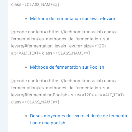
class=«
«»]
CLASS_NAME
Méthode de fer­men­ta­tion sur levain-levure
[qrcode content=«https://technomitron.aainb.com/la-
fermentation/les-methodes-de-fermentation-sur-
levure/#fermentation-levain-levure» size=«120»
alt=«
» class=«
«»]
ALT_TEXT
CLASS_NAME
Méthode de fer­men­ta­tion sur Poolish
[qrcode content=«https://technomitron.aainb.com/la-
fermentation/les-methodes-de-fermentation-sur-
levure/#fermentationPoolish» size=«120» alt=«
»
ALT_TEXT
class=«
«»]
CLASS_NAME
Doses moyennes de levure et durée de fer­men­ta­
tion d’une poolish