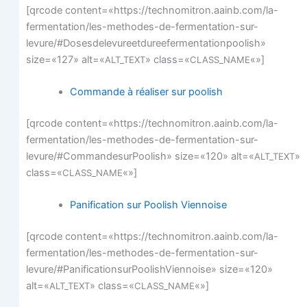
[qrcode content=«https://technomitron.aainb.com/la-
fermentation/les-methodes-de-fermentation-sur-
levure/#Dosesdelevureetdureefermentationpoolish»
size=«127» alt=«
» class=«
«»]
ALT_TEXT
CLASS_NAME
Com­mande à réa­li­ser sur poolish
[qrcode content=«https://technomitron.aainb.com/la-
fermentation/les-methodes-de-fermentation-sur-
levure/#CommandesurPoolish» size=«120» alt=«
»
ALT_TEXT
class=«
«»]
CLASS_NAME
Pani­fi­ca­tion sur Poo­lish Viennoise
[qrcode content=«https://technomitron.aainb.com/la-
fermentation/les-methodes-de-fermentation-sur-
levure/#PanificationsurPoolishViennoise» size=«120»
alt=«
» class=«
«»]
ALT_TEXT
CLASS_NAME