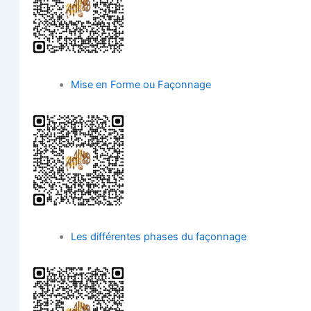
Mise en Forme ou Façonnage
Les dif­fé­rentes phases du façonnage