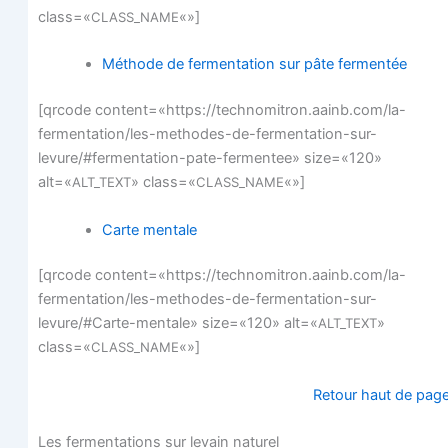
class=«
«»]
CLASS_NAME
Méthode de fer­men­ta­tion sur pâte fermentée
[qrcode content=«https://technomitron.aainb.com/la-
fermentation/les-methodes-de-fermentation-sur-
levure/#fermentation-pate-fermentee» size=«120»
alt=«
» class=«
«»]
ALT_TEXT
CLASS_NAME
Carte men­tale
[qrcode content=«https://technomitron.aainb.com/la-
fermentation/les-methodes-de-fermentation-sur-
levure/#Carte-mentale» size=«120» alt=«
»
ALT_TEXT
class=«
«»]
CLASS_NAME
Retour haut de pag
Les fer­men­ta­tions sur levain naturel