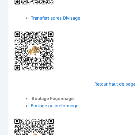
Trans­fert après Divisage
Retour haut de pag
Bou­lage Façonnage
Bou­lage ou préformage