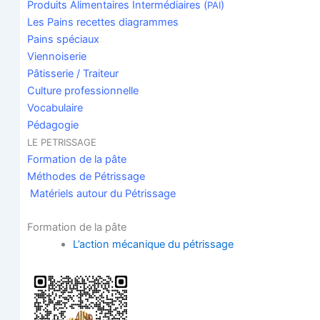
Pro­duits Ali­men­taires Inter­mé­diaires (
)
PAI
Les Pains recettes diagrammes
Pains spé­ciaux
Vien­noi­se­rie
Pâtis­se­rie / Traiteur
Culture pro­fes­sion­nelle
Voca­bu­laire
Péda­go­gie
LE
PETRISSAGE
For­ma­tion de la pâte
Méthodes de Pétrissage
Maté­riels autour du Pétrissage
For­ma­tion de la pâte
L’action méca­nique du pétrissage