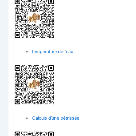
Tem­pé­ra­ture de l’eau
Cal­culs d’une pétrissée