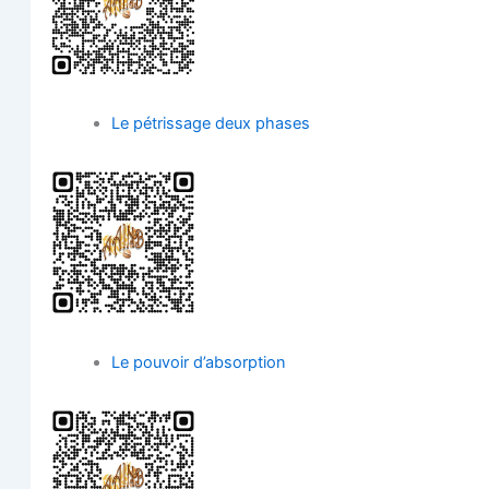
Le pétris­sage deux phases
Le pou­voir d’absorption