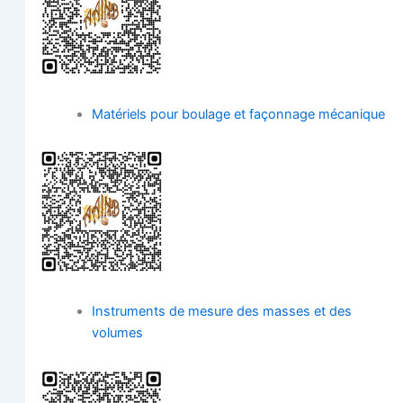
Maté­riels pour bou­lage et façon­nage mécanique
Ins­tru­ments de mesure des masses et des
volumes