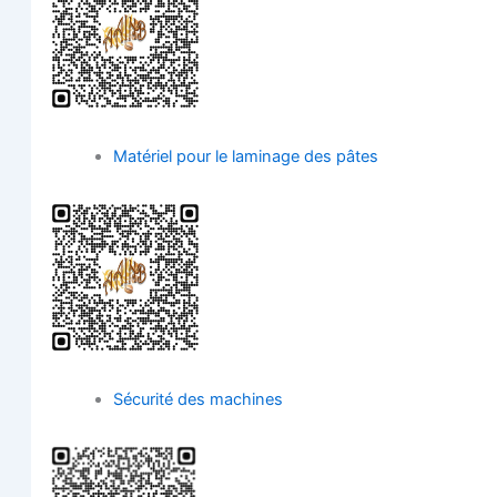
Maté­riel pour le lami­nage des pâtes
Sécu­ri­té des machines