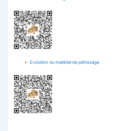
Evo­lu­tion du maté­riel de pétrissage