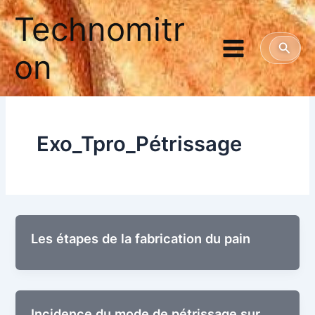
Aller
Technomitr
au
contenu
Reche
on
Exo_Tpro_Pétrissage
Les étapes de la fabri­ca­tion du pain
Inci­dence du mode de pétris­sage sur