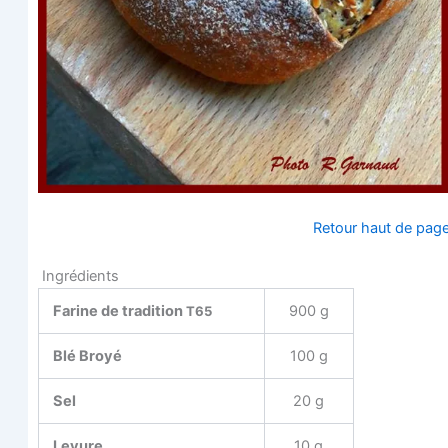
Retour haut de pag
Ingrédients
Farine de tra­di­tion
900 g
T65
Blé Broyé
100 g
Sel
20 g
Levure
10 g