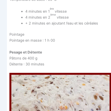
ère
4 minutes en 1
vitesse
ème
4 minutes en 2
vitesse
+ 2 minutes en ajou­tant l’eau et les céréales
Poin­tage
Poin­tage en masse : 1 h 00
Pesage et Détente
Pâtons de 400 g
Détente : 30 minutes