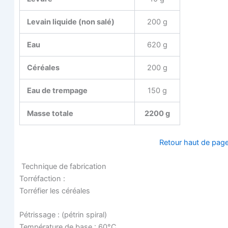
Levain liquide (non salé)
200 g
Eau
620 g
Céréales
200 g
Eau de trempage
150 g
Masse totale
2200 g
Retour haut de pag
Tech­nique de fabrication
Tor­ré­fac­tion :
Tor­ré­fier les céréales
Pétris­sage : (pétrin spiral)
Tem­pé­ra­ture de base : 60°C