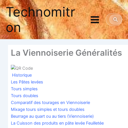
Aller
Technomitr
au
contenu
Reche
on
La Vien­noi­se­rie Généralités
His­to­rique
Les Pâtes levées
Tours simples
Tours doubles
Com­pa­ra­tif des tou­rages en Viennoiserie
Mixage tours simples et tours doubles
Beur­rage au quart ou au tiers (Vien­noi­se­rie)
La Cuis­son des pro­duits en pâte levée Feuilletée