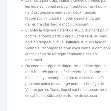
La mise à jour d’appellations latines don­nées par
les moines (comu­tae pour « petite corne ») don­
nant pro­gres­si­ve­ment et en vieux fran­çais
l’appellation « croistre » pour dési­gner ce qui
devien­dra plus tard le mot « croissant ».
Et enfin la légende datant de 1683, don­nant pour
ori­gine la forme par­ti­cu­lière du crois­sant, au sym­
bole du dra­peau turc, à l’initiative d’un bou­lan­ger
vien­nois, récom­pen­sé pour avoir aler­té la gar­ni­son
autri­chienne de l’attaque immi­nente des sol­
dats turcs.
Ou encore la légende datant de la même époque,
mais illus­trée par un cafe­tier Vien­nois du nom de
Kol­schits­ky, récom­pen­sé par des sacs de café
pour ses actes de cou­rage pen­dant le siège de
Vienne par les Turcs, lequel eut l’idée d’associer à
ce café une pâtis­se­rie en forme de croissant.