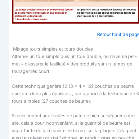
Retour haut de pag
Mixage tours simples et tours doubles
Alter­ner un tour simple puis un tour double, ou l’inverse per­
met « d’assurer le feuille­té » des pro­duits sur un temps de
tou­rage très court.
Cette tech­nique génère 12 (3 x 4 = 12) couches de beurre
qui sont donc plus épaisses., par rap­port à la tech­nique de 3
tours simples (27 couches de beurre).
Si ceci per­met aux feuilles de pâte de bien se sépa­rer entre
elle, cela a pour incon­vé­nient, si la quan­ti­té de beurre est
impor­tante de faire suin­ter le beurre sur la plaque. Cela peut
aus­si au niveau gus­ta­tif don­ner un pro­duit gras en bouche