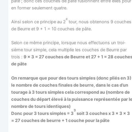
pâte ; donc ces couches de pâte fusionnent entre elles pour
en for­mer seule­ment quatre.
e
Ain­si selon ce prin­cipe au 2
tour, nous obte­nons 9 couches
de Beurre et 9 + 1 = 10 couches de pâte.
Selon ce même prin­cipe, lorsque nous effec­tuons un troi­
sième tour simple, cela mul­ti­plie les couches de Beurre par
trois :
9 x 3 = 27 couches de Beurre et 27 + 1 = 28 couche
de pâte
On remarque que pour des tours simples (donc pliés en 3)
le nombre de couches finales de beurre, dans le cas d’un
tou­rage à 3 tours simples cela cor­res­pond au (nombre de
couches du départ éle­vé à la puis­sance repré­sen­tée par l
nombre de tours identiques)
3
Donc pour 3 tours simples = 3
soit 3 couches x 3 x 3 x 3
= 27 couches de beurre + 1 couche pour la pâte