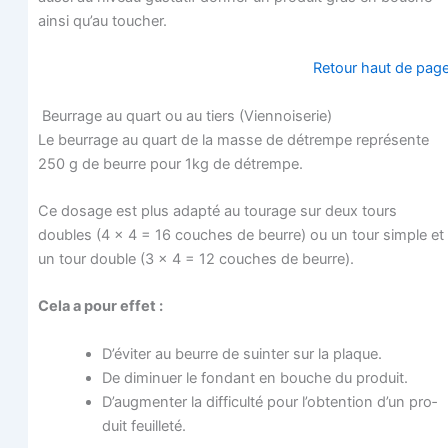
ain­si qu’au toucher.
Retour haut de pag
Beur­rage au quart ou au tiers (Vien­noi­se­rie)
Le beur­rage au quart de la masse de détrempe repré­sente
250 g de beurre pour 1kg de détrempe.
Ce dosage est plus adap­té au tou­rage sur deux tours
doubles (4 x 4 = 16 couches de beurre) ou un tour simple et
un tour double (3 x 4 = 12 couches de beurre).
Cela a pour effet :
D’éviter au beurre de suin­ter sur la plaque.
De dimi­nuer le fon­dant en bouche du produit.
D’augmenter la dif­fi­cul­té pour l’obtention d’un pro­
duit feuilleté.