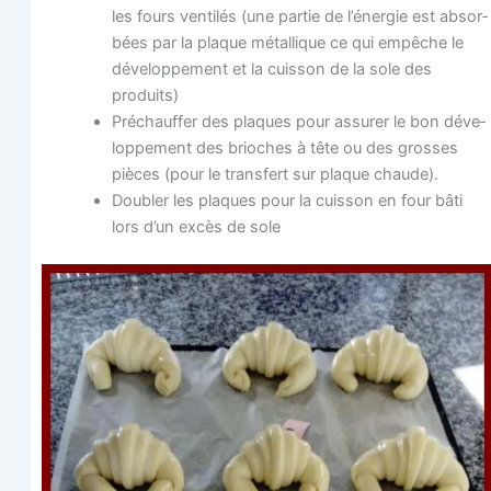
les fours ven­ti­lés (une par­tie de l’énergie est absor­
bées par la plaque métal­lique ce qui empêche le
déve­lop­pe­ment et la cuis­son de la sole des
produits)
Pré­chauf­fer des plaques pour assu­rer le bon déve­
lop­pe­ment des brioches à tête ou des grosses
pièces (pour le trans­fert sur plaque chaude).
Dou­bler les plaques pour la cuis­son en four bâti
lors d’un excès de sole