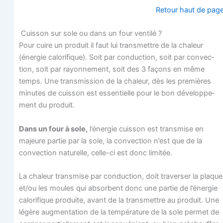
Retour haut de pag
Cuis­son sur sole ou dans un four ventilé ?
Pour cuire un pro­duit il faut lui trans­mettre de la cha­leur
(éner­gie calo­ri­fique). Soit par conduc­tion, soit par convec­
tion, soit par rayon­ne­ment, soit des 3 façons en même
temps. Une trans­mis­sion de la cha­leur, dès les pre­mières
minutes de cuis­son est essen­tielle pour le bon déve­lop­pe­
ment du produit.
Dans un four à sole,
l’énergie cuis­son est trans­mise en
majeure par­tie par la sole, la convec­tion n’est que de la
convec­tion natu­relle, celle-ci est donc limitée.
La cha­leur trans­mise par conduc­tion, doit tra­ver­ser la plaque
et/ou les moules qui absorbent donc une par­tie de l’énergie
calo­ri­fique pro­duite, avant de la trans­mettre au pro­duit. Une
légère aug­men­ta­tion de la tem­pé­ra­ture de la sole per­met de