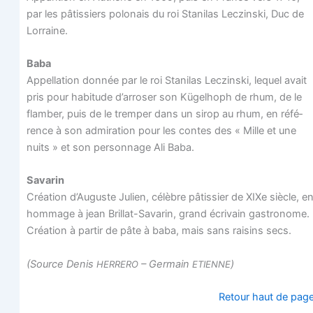
par les pâtis­siers polo­nais du roi Sta­ni­las Lec­zins­ki, Duc de
Lorraine.
Baba
Appel­la­tion don­née par le roi Sta­ni­las Lec­zins­ki, lequel avait
pris pour habi­tude d’arroser son Kügel­hoph de rhum, de le
flam­ber, puis de le trem­per dans un sirop au rhum, en réfé­
rence à son admi­ra­tion pour les contes des « Mille et une
nuits » et son per­son­nage Ali Baba.
Sava­rin
Créa­tion d’Auguste Julien, célèbre pâtis­sier de XIXe siècle, e
hom­mage à jean Brillat-Sava­rin, grand écri­vain gas­tro­nome.
Créa­tion à par­tir de pâte à baba, mais sans rai­sins secs.
(Source Denis
– Ger­main
)
HERRERO
ETIENNE
Retour haut de pag