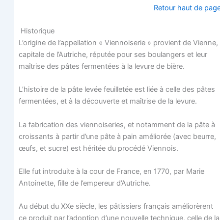
Retour haut de pag
Historique
L’origine de l’appellation « Vien­noi­se­rie » pro­vient de Vienne,
capi­tale de l’Autriche, répu­tée pour ses bou­lan­gers et leur
maî­trise des pâtes fer­men­tées à la levure de bière.
L’histoire de la pâte levée feuille­tée est liée à celle des pâtes
fer­men­tées, et à la décou­verte et maî­trise de la levure.
La fabri­ca­tion des vien­noi­se­ries, et notam­ment de la pâte à
crois­sants à par­tir d’une pâte à pain amé­lio­rée (avec beurre,
œufs, et sucre) est héri­tée du pro­cé­dé Viennois.
Elle fut intro­duite à la cour de France, en 1770, par Marie
Antoi­nette, fille de l’empereur d’Autriche.
Au début du XXe siècle, les pâtis­siers fran­çais amé­lio­rèrent
ce pro­duit par l’adoption d’une nou­velle tech­nique, celle de la