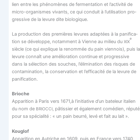
lien entre les phé­no­mènes de fer­men­ta­tion et l’activité de
micro-orga­nismes vivants, ce qui conduit à l’utilisation pro­
gres­sive de la levure dite biologique.
La pro­duc­tion des pre­mières levures adap­tées à la pani­fi­ca­
e
tion se déve­loppe, notam­ment à Vienne au milieu du
XIX
siècle (ce qui explique la renom­mée du pain vien­nois), puis la
levure connaît une amé­lio­ra­tion conti­nue et pro­gres­sive
dans la sélec­tion des souches, l’élimination des risques de
conta­mi­na­tion, la conser­va­tion et l’efficacité de la levure de
panification.
Brioche
Appa­ri­tion à Paris vers 1671,à l’initiative d’un bate­leur ita­lien
du nom de
, pâtis­sier et éga­le­ment comé­dien, répu­té
BRIOCCI
pour sa spé­cia­li­té : « un pain beur­ré, levé et fait au lait ».
Kou­glof
Appa­ri­tion en Autriche en 1609, puis en France vers 1740,