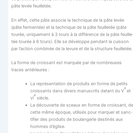
pâte levée feuilletée.
En effet, cette pâte asso­cie la tech­nique de la pâte levée
(pâte fer­men­tée) et la tech­nique de la pâte feuille­tée (pâte
tou­rée, uni­que­ment à 3 tours à la dif­fé­rence de la pâte feuille
tée tou­rée à 6 tours). Elle se déve­loppe pen­dant la cuis­son
par l’action com­bi­née de la levure et de la struc­ture feuilletée.
La forme de crois­sant est mar­quée par de nom­breuses
traces antérieures :
La repré­sen­ta­tion de pro­duits en forme de petits
e
crois­sants dans divers manus­crits datant du V
et
e
siècle.
VI
La décou­verte de sceaux en forme de crois­sant, d
cette même époque, uti­li­sés pour mar­quer et sanc­
ti­fier des pro­duits de bou­lan­ge­rie des­ti­nés aux
hommes d’église.