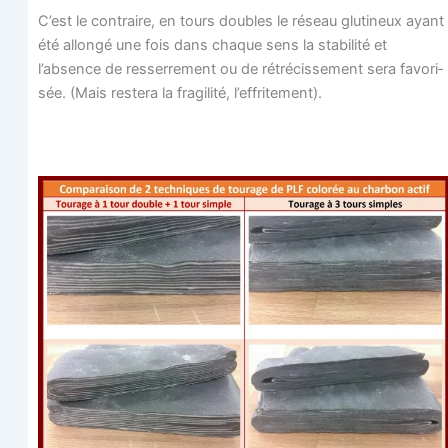
C’est le contraire, en tours doubles le réseau glu­ti­neux ayant
été allon­gé une fois dans chaque sens la sta­bi­li­té et
l’absence de res­ser­re­ment ou de rétré­cis­se­ment sera favo­ri­
sée. (Mais res­te­ra la fra­gi­li­té, l’effritement).