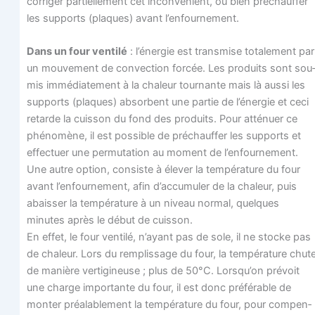
cor­ri­ger par­tiel­le­ment cet incon­vé­nient, ou bien pré­chauf­fer
les sup­ports (plaques) avant l’enfournement.
Dans un four ven­ti­lé
: l’énergie est trans­mise tota­le­ment par
un mou­ve­ment de convec­tion for­cée. Les pro­duits sont sou
mis immé­dia­te­ment à la cha­leur tour­nante mais là aus­si les
sup­ports (plaques) absorbent une par­tie de l’énergie et ceci
retarde la cuis­son du fond des pro­duits. Pour atté­nuer ce
phé­no­mène, il est pos­sible de pré­chauf­fer les sup­ports et
effec­tuer une per­mu­ta­tion au moment de l’enfournement.
Une autre option, consiste à éle­ver la tem­pé­ra­ture du four
avant l’enfournement, afin d’accumuler de la cha­leur, puis
abais­ser la tem­pé­ra­ture à un niveau nor­mal, quelques
minutes après le début de cuisson.
En effet, le four ven­ti­lé, n’ayant pas de sole, il ne stocke pas
de cha­leur. Lors du rem­plis­sage du four, la tem­pé­ra­ture chut
de manière ver­ti­gi­neuse ; plus de 50°C. Lorsqu’on pré­voit
une charge impor­tante du four, il est donc pré­fé­rable de
mon­ter préa­la­ble­ment la tem­pé­ra­ture du four, pour com­pen­