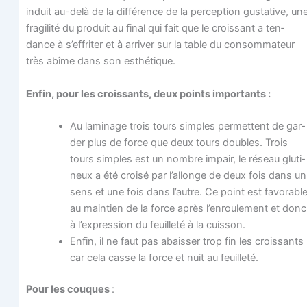
induit au-delà de la dif­fé­rence de la per­cep­tion gus­ta­tive, un
fra­gi­li­té du pro­duit au final qui fait que le crois­sant a ten­
dance à s’effriter et à arri­ver sur la table du consom­ma­teur
très abîme dans son esthétique.
Enfin, pour les crois­sants, deux points importants :
Au lami­nage trois tours simples per­mettent de gar­
der plus de force que deux tours doubles. Trois
tours simples est un nombre impair, le réseau glu­ti­
neux a été croi­sé par l’allonge de deux fois dans un
sens et une fois dans l’autre. Ce point est favo­rabl
au main­tien de la force après l’enroulement et donc
à l’expression du feuille­té à la cuisson.
Enfin, il ne faut pas abais­ser trop fin les crois­sants
car cela casse la force et nuit au feuilleté.
Pour les couques
: