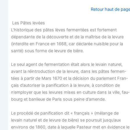
Retour haut de pag
Les Pâtes levées
L’historique des pâtes lèves fer­men­tées est for­te­ment
dépen­dante de la décou­verte et de la maî­trise de la levure
(inter­dite en France en 1668, car décla­rée nui­sible pour la
san­té) sous forme de levure de bière.
Le seul agent de fer­men­ta­tion était alors le levain natu­rel,
avant la réin­tro­duc­tion de la levure, dans les pâtes fer­men­
tées à par­tir de Mars 1670 et la déci­sion du par­le­ment Fran­
çais d’autoriser la pani­fi­ca­tion à la levure, à condi­tion de
n’employer que les levures mises en culture dans la ville, fau­
bourg et ban­lieue de Paris sous peine d’amende.
Le pro­cé­dé de pani­fi­ca­tion dit « fran­çais » (mélange de
levain natu­rel et de levure de bière) se pour­suit jusqu’aux
envi­rons de 1860, date à laquelle Pas­teur met en évi­dence le