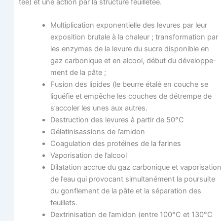
tée) et une action par la struc­ture feuilletée.
Mul­ti­pli­ca­tion expo­nen­tielle des levures par leur
expo­si­tion bru­tale à la cha­leur ; trans­for­ma­tion par
les enzymes de la levure du sucre dis­po­nible en
gaz car­bo­nique et en alcool, début du déve­lop­pe­
ment de la pâte ;
Fusion des lipides (le beurre éta­lé en couche se
liqué­fie et empêche les couches de détrempe de
s’accoler les unes aux autres.
Des­truc­tion des levures à par­tir de 50°C
Géla­ti­ni­sas­sions de l’amidon
Coa­gu­la­tion des pro­téines de la farines
Vapo­ri­sa­tion de l’alcool
Dila­ta­tion accrue du gaz car­bo­nique et vapo­ri­sa­tio
de l’eau qui pro­vo­cant simul­ta­né­ment la pour­suite
du gon­fle­ment de la pâte et la sépa­ra­tion des
feuillets.
Dex­tri­ni­sa­tion de l’amidon (entre 100°C et 130°C