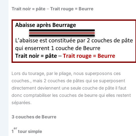
Trait noir = pâte
–
Trait rouge = Beurre
Lors du tou­rage, par le pliage, nous super­po­sons ces
couches., mais 2 couches de pâtes qui se super­posent
direc­te­ment deviennent une seule couche de pâte il faut
donc comp­ta­bi­li­ser les couches de beurre qui elles res­tent
séparées.
3 couches de Beurre
er
1
tour simple