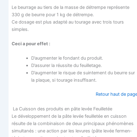
Le beur­rage au tiers de la masse de détrempe repré­sente
330 g de beurre pour 1 kg de détrempe.
Ce dosage est plus adap­té au tou­rage avec trois tours
simples.
Ceci a pour effet :
D’augmenter le fon­dant du produit.
D’assurer la réus­site du feuilletage.
D’augmenter le risque de suin­te­ment du beurre sur
la plaque, si tou­rage insuffisant.
Retour haut de pag
La Cuis­son des pro­duits en pâte levée Feuilletée
Le déve­lop­pe­ment de la pâte levée feuille­tée en cuis­son
résulte de la com­bi­nai­son de deux prin­ci­paux phé­no­mènes
simul­ta­nés : une action par les levures (pâte levée fer­men­