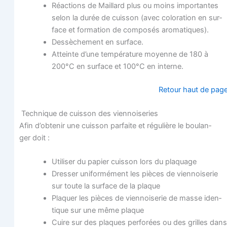
Réac­tions de Maillard plus ou moins impor­tantes
selon la durée de cuis­son (avec colo­ra­tion en sur­
face et for­ma­tion de com­po­sés aromatiques).
Des­sè­che­ment en surface.
Atteinte d’une tem­pé­ra­ture moyenne de 180 à
200°C en sur­face et 100°C en interne.
Retour haut de pag
Tech­nique de cuis­son des viennoiseries
Afin d’obtenir une cuis­son par­faite et régu­lière le bou­lan­
ger doit :
Uti­li­ser du papier cuis­son lors du plaquage
Dres­ser uni­for­mé­ment les pièces de vien­noi­se­rie
sur toute la sur­face de la plaque
Pla­quer les pièces de vien­noi­se­rie de masse iden­
tique sur une même plaque
Cuire sur des plaques per­fo­rées ou des grilles dans