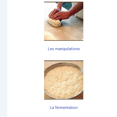
Les mani­pu­la­tions
La fer­men­ta­tion