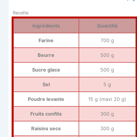
Recette
Ingré­dients
Quan­ti­té
Farine
700 g
Beurre
500 g
Sucre glace
500 g
Sel
5 g
Poudre levante
15 g (maxi 20 g)
Fruits confits
300 g
Rai­sins secs
300 g