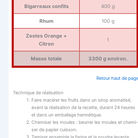
Bigar­reaux confits
400 g
Rhum
100 g
Zestes Orange +
1
Citron
Masse totale
3300 g environ.
Retour haut de pag
Tech­nique de réalisation
Faire macé­rer les fruits dans un sirop aro­ma­ti­sé,
avant la réa­li­sa­tion de la recette, durant 24 heures
et dans un embal­lage hermétique.
Che­mi­ser les moules : beur­rer les moules et che­mi­
ser de papier cuisson.
Tami­ser ensemble la farine et la poudre levante.