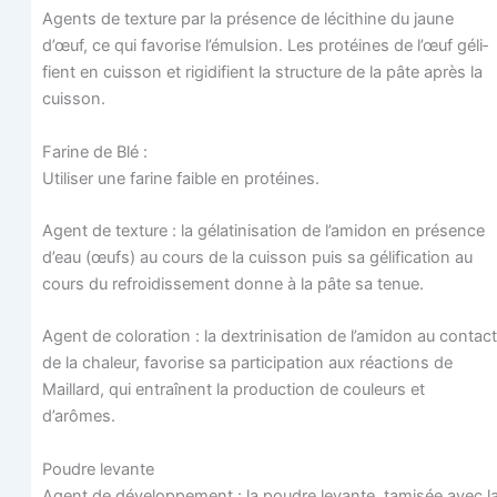
Agents de tex­ture par la pré­sence de léci­thine du jaune
d’œuf, ce qui favo­rise l’émulsion. Les pro­téines de l’œuf géli­
fient en cuis­son et rigi­di­fient la struc­ture de la pâte après la
cuisson.
Farine de Blé :
Uti­li­ser une farine faible en protéines.
Agent de tex­ture : la géla­ti­ni­sa­tion de l’amidon en pré­sence
d’eau (œufs) au cours de la cuis­son puis sa géli­fi­ca­tion au
cours du refroi­dis­se­ment donne à la pâte sa tenue.
Agent de colo­ra­tion : la dex­tri­ni­sa­tion de l’amidon au contact
de la cha­leur, favo­rise sa par­ti­ci­pa­tion aux réac­tions de
Maillard, qui entraînent la pro­duc­tion de cou­leurs et
d’arômes.
Poudre levante
Agent de déve­lop­pe­ment : la poudre levante, tami­sée avec l