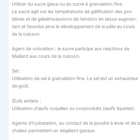
Uti­li­ser du sucre glace ou du sucre à gra­nu­la­tion fine.
Le sucre agit sur les tem­pé­ra­tures de géli­fi­ca­tion des pro­
téines et de géla­ti­ni­sas­sions de l’amidon en laisse aug­men­
tant et favo­rise ain­si le déve­lop­pe­ment de la pâte au cours
de la cuisson.
Agent de colo­ra­tion : le sucre par­ti­cipe aux réac­tions de
Maillard aux cours de la cuisson.
Sel :
Uti­li­sa­tion de sel à gra­nu­la­tion fine. Le sel est un exhaus­teur
de goût.
Œufs entiers :
Uti­li­sa­tion d’œufs coquilles ou ovo­pro­duits (œufs liquides).
Agents d’hydratation, au contact de la poudre à lever et de l
cha­leur per­mettent un dégèlent gazeux.