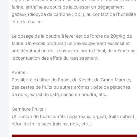
farine, entraîne au cours de la cuis­son un déga­ge­ment
gazeux (dioxyde de car­bone :
), au contact de l’humidité
CO
2
et de la chaleur.
Le dosage de la poudre à lever est de l’ordre de 20g/kg de
farine. Un excès pro­dui­rait un déve­lop­pe­ment exces­sif et
une déna­tu­ra­tion de la saveur du pro­duit final, de même que
l’accentuation des effets du rassissement.
Arôme :
Pos­si­bi­li­té d’utiliser du Rhum, du Kirsch, du Grand Mar­nier,
des zestes de fruits ou autres arômes : pâte de pis­taches,
de noix, extrait de café, cacao en poudre, etc…
Gar­ni­ture Fruits :
Uti­li­sa­tion de fruits confits (bigar­reaux, orgeat, fruits cubes) ,
et/ou de fruits secs (rai­sins, noix, etc..)