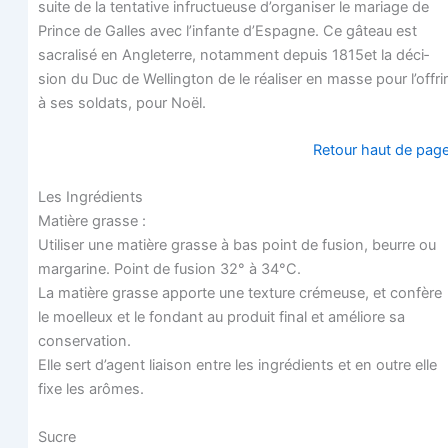
suite de la ten­ta­tive infruc­tueuse d’organiser le mariage de
Prince de Galles avec l’infante d’Espagne. Ce gâteau est
sacra­li­sé en Angle­terre, notam­ment depuis 1815et la déci­
sion du Duc de Wel­ling­ton de le réa­li­ser en masse pour l’offrir
à ses sol­dats, pour Noël.
Retour haut de pag
Les Ingré­dients
Matière grasse :
Uti­li­ser une matière grasse à bas point de fusion, beurre ou
mar­ga­rine. Point de fusion 32° à 34°C.
La matière grasse apporte une tex­ture cré­meuse, et confère
le moel­leux et le fon­dant au pro­duit final et amé­liore sa
conservation.
Elle sert d’agent liai­son entre les ingré­dients et en outre elle
fixe les arômes.
Sucre