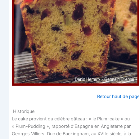
Retour haut de pag
Historique
Le cake pro­vient du célèbre gâteau : « le Plum-cake » ou
« Plum-Pud­ding », rap­por­té d’Espagne en Angle­terre par
Georges Vil­liers, Duc de Buckin­gham, au XVIIe siècle, à la