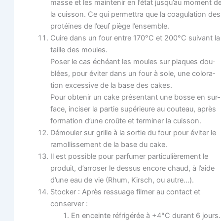
masse et les main­te­nir en l’état jusqu’au moment d
la cuis­son. Ce qui per­met­tra que la coa­gu­la­tion des
pro­téines de l’œuf piège l’ensemble.
Cuire dans un four entre 170°C et 200°C sui­vant la
taille des moules.
Poser le cas échéant les moules sur plaques dou­
blées, pour évi­ter dans un four à sole, une colo­ra­
tion exces­sive de la base des cakes.
Pour obte­nir un cake pré­sen­tant une bosse en sur­
face, inci­ser la par­tie supé­rieure au cou­teau, après
for­ma­tion d’une croûte et ter­mi­ner la cuisson.
Démou­ler sur grille à la sor­tie du four pour évi­ter le
ramol­lis­se­ment de la base du cake.
Il est pos­sible pour par­fu­mer par­ti­cu­liè­re­ment le
pro­duit, d’arroser le des­sus encore chaud, à l’aide
d’une eau de vie (Rhum, Kirsch, ou autre…).
Sto­cker : Après res­suage fil­mer au contact et
conserver :
En enceinte réfri­gé­rée à +4°C durant 6 jours.