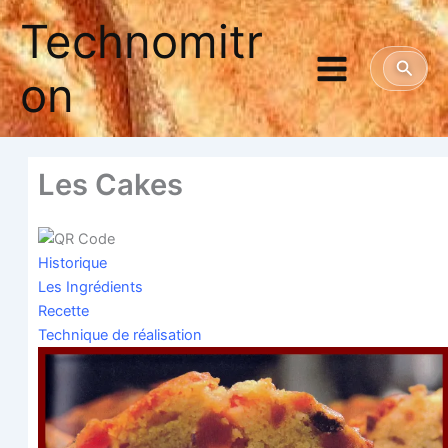
Aller
Technomitr
au
contenu
Reche
on
Les Cakes
His­to­rique
Les Ingré­dients
Recette
Tech­nique de réalisation