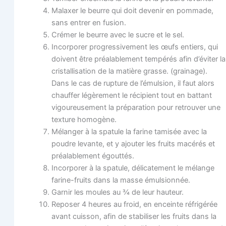
Malaxer le beurre qui doit deve­nir en pom­made,
sans entrer en fusion.
Cré­mer le beurre avec le sucre et le sel.
Incor­po­rer pro­gres­si­ve­ment les œufs entiers, qui
doivent être préa­la­ble­ment tem­pé­rés afin d’éviter la
cris­tal­li­sa­tion de la matière grasse. (grai­nage).
Dans le cas de rup­ture de l’émulsion, il faut alors
chauf­fer légè­re­ment le réci­pient tout en bat­tant
vigou­reu­se­ment la pré­pa­ra­tion pour retrou­ver une
tex­ture homogène.
Mélan­ger à la spa­tule la farine tami­sée avec la
poudre levante, et y ajou­ter les fruits macé­rés et
préa­la­ble­ment égouttés.
Incor­po­rer à la spa­tule, déli­ca­te­ment le mélange
farine-fruits dans la masse émulsionnée.
Gar­nir les moules au ¾ de leur hauteur.
Repo­ser 4 heures au froid, en enceinte réfri­gé­rée
avant cuis­son, afin de sta­bi­li­ser les fruits dans la