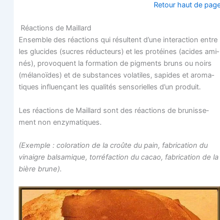
Retour haut de pag
Réac­tions de Maillard
Ensemble des réac­tions qui résultent d’une inter­ac­tion entre
les glu­cides (sucres réduc­teurs) et les pro­téines (acides ami­
nés), pro­voquent la for­ma­tion de pig­ments bruns ou noirs
(méla­noïdes) et de sub­stances vola­tiles, sapides et aro­ma­
tiques influen­çant les qua­li­tés sen­so­rielles d’un produit.
Les réac­tions de Maillard sont des réac­tions de bru­nis­se­
ment non enzymatiques.
(Exemple : colo­ra­tion de la croûte du pain, fabri­ca­tion du
vinaigre bal­sa­mique, tor­ré­fac­tion du cacao, fabri­ca­tion de la
bière brune).