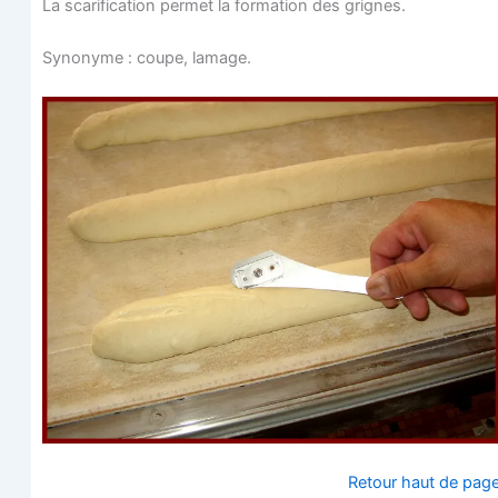
La sca­ri­fi­ca­tion per­met la for­ma­tion des grignes.
Syno­nyme : coupe, lamage.
Retour haut de pag