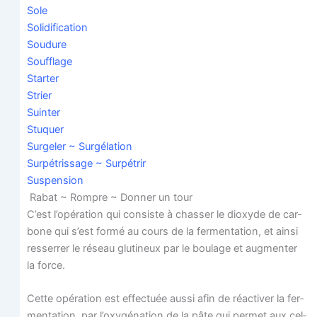
Sole
Soli­di­fi­ca­tion
Sou­dure
Souf­flage
Star­ter
Strier
Suin­ter
Stu­quer
Sur­ge­ler ~ Surgélation
Sur­pé­tris­sage ~ Surpétrir
Sus­pen­sion
Rabat ~ Rompre ~ Don­ner un tour
C’est l’opération qui consiste à chas­ser le dioxyde de car­
bone qui s’est for­mé au cours de la fer­men­ta­tion, et ain­si
res­ser­rer le réseau glu­ti­neux par le bou­lage et aug­men­ter
la force.
Cette opé­ra­tion est effec­tuée aus­si afin de réac­ti­ver la fer­
men­ta­tion, par l’oxygénation de la pâte qui per­met aux cel­