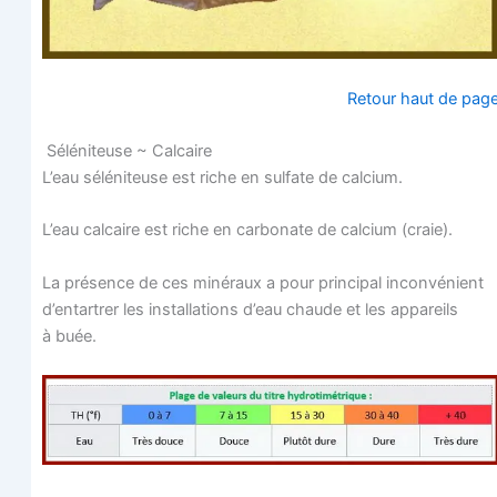
Retour haut de pag
Sélé­ni­teuse ~ Calcaire
L’eau sélé­ni­teuse est riche en sul­fate de calcium.
L’eau cal­caire est riche en car­bo­nate de cal­cium (craie).
La pré­sence de ces miné­raux a pour prin­ci­pal incon­vé­nient
d’entartrer les ins­tal­la­tions d’eau chaude et les appa­reils
à buée.