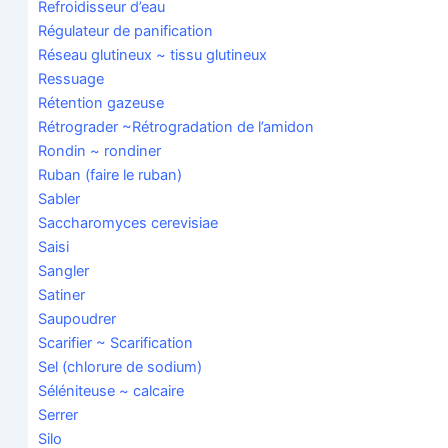
Refroi­dis­seur d’eau
Régu­la­teur de panification
Réseau glu­ti­neux ~ tis­su glutineux
Res­suage
Réten­tion gazeuse
Rétro­gra­der ~Rétro­gra­da­tion de l’amidon
Ron­din ~ rondiner
Ruban
(faire le ruban)
Sabler
Sac­cha­ro­myces cerevisiae
Sai­si
San­gler
Sati­ner
Sau­pou­drer
Sca­ri­fier ~ Scarification
Sel (chlo­rure de sodium)
Sélé­ni­teuse ~ calcaire
Ser­rer
Silo