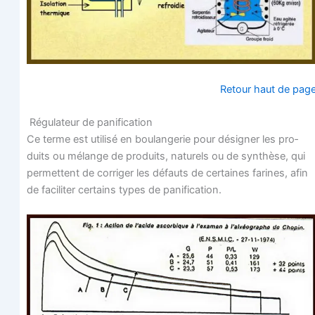
Retour haut de pag
Régu­la­teur de panification
Ce terme est uti­li­sé en bou­lan­ge­rie pour dési­gner les pro­
duits ou mélange de pro­duits, natu­rels ou de syn­thèse, qui
per­mettent de cor­ri­ger les défauts de cer­taines farines, afin
de faci­li­ter cer­tains types de panification.