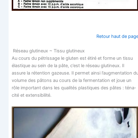
Retour haut de pag
Réseau glu­ti­neux ~ Tis­su glutineux
Au cours du pétris­sage le glu­ten est éti­ré et forme un tis­su
élas­tique au sein de la pâte, c’est le réseau glu­ti­neux. Il
assure la réten­tion gazeuse. Il per­met ain­si l’augmentation d
volume des pâtons au cours de la fer­men­ta­tion et joue un
rôle impor­tant dans les qua­li­tés plas­tiques des pâtes : téna­
ci­té et extensibilité.