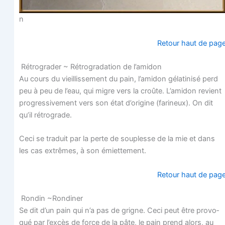
n
Retour haut de pag
Rétro­gra­der ~ Rétro­gra­da­tion de l’amidon
Au cours du vieillis­se­ment du pain, l’amidon géla­ti­ni­sé perd
peu à peu de l’eau, qui migre vers la croûte. L’amidon revient
pro­gres­si­ve­ment vers son état d’origine (fari­neux). On dit
qu’il rétrograde.
Ceci se tra­duit par la perte de sou­plesse de la mie et dans
les cas extrêmes, à son émiettement.
Retour haut de pag
Ron­din ~Ron­di­ner
Se dit d’un pain qui n’a pas de grigne. Ceci peut être pro­vo­
qué par l’excès de force de la pâte, le pain prend alors, au