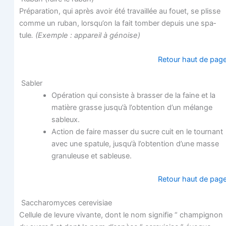
Pré­pa­ra­tion, qui après avoir été tra­vaillée au fouet, se plisse
comme un ruban, lorsqu’on la fait tom­ber depuis une spa­
tule
. (Exemple : appa­reil à génoise)
Retour haut de pag
Sabler
Opé­ra­tion qui consiste à bras­ser de la faine et la
matière grasse jusqu’à l’obtention d’un mélange
sableux.
Action de faire mas­ser du sucre cuit en le tour­nant
avec une spa­tule, jusqu’à l’obtention d’une masse
gra­nu­leuse et sableuse.
Retour haut de pag
Sac­cha­ro­myces cerevisiae
Cel­lule de levure vivante, dont le nom signi­fie “ cham­pi­gnon