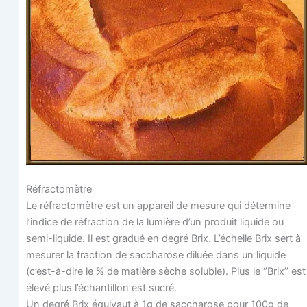
Réfractomètre
Le réfrac­to­mètre est un appa­reil de mesure qui déter­mine
l’in­dice de réfrac­tion de la lumière d’un pro­duit liquide ou
semi-liquide. Il est gra­dué en degré Brix. L’é­chelle Brix sert à
mesu­rer la frac­tion de sac­cha­rose diluée dans un liquide
(c’est-à-dire le % de matière sèche soluble). Plus le ‘’Brix’’ est
éle­vé plus l’échantillon est sucré.
Un degré Brix équi­vaut à 1g de sac­cha­rose pour 100g de