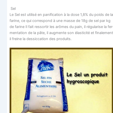
Sel
Le Sel est uti­li­sé en pani­fi­ca­tion à la dose 1,8% du poids de la
farine, ce qui cor­res­pond à une masse de 18g de sel par kg
de farine Il fait res­sor­tir les arômes du pain, il régu­la­rise la fer
men­ta­tion de la pâte, il aug­mente son élas­ti­ci­té et fina­le­ment
il freine la des­sic­ca­tion des produits.