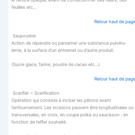
le rendre opaque, avant de confec­tion­ner des fleurs, des
feuilles etc…
Retour haut de pag
Saupoudrer
Action de répandre ou par­se­mer une sub­stance pul­vé­ru­
lente, à la sur­face d’un entre­met ou d’autre produit.
(Sucre glace, farine, poudre de cacao etc…)
Retour haut de pag
Sca­ri­fier ~ Scarification
Opé­ra­tion qui consiste à inci­ser les pâtons avant
l’enfournement. Les inci­sions peuvent être lon­gi­tu­di­nales ou
trans­ver­sales, en croix, en coupe pol­ka ou sau­cis­son ; en
fonc­tion de l’effet souhaité.