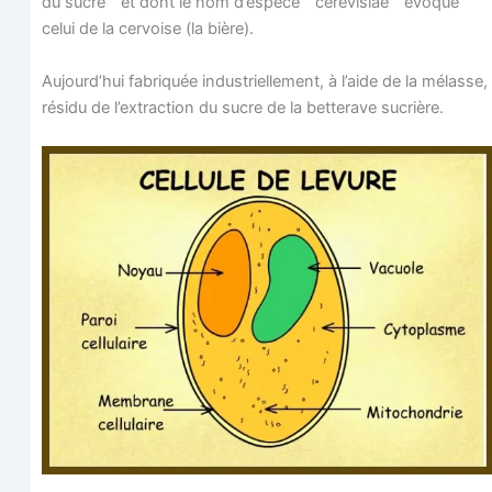
du sucre ” et dont le nom d’espèce “ cere­vi­siae ” évoque
celui de la cer­voise (la bière).
Aujourd’­hui fabri­quée indus­triel­le­ment, à l’aide de la mélasse,
rési­du de l’ex­trac­tion du sucre de la bet­te­rave sucrière.