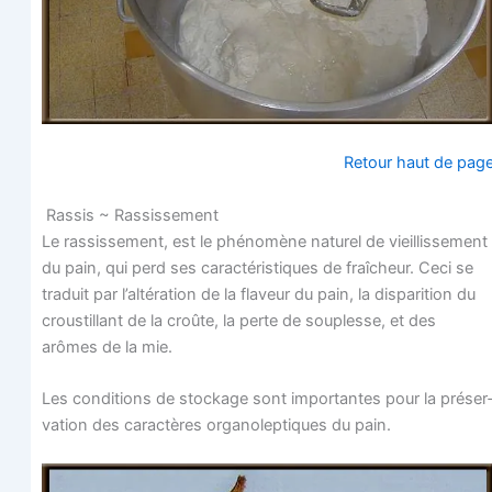
Retour haut de pag
Ras­sis ~ Rassissement
Le ras­sis­se­ment, est le phé­no­mène natu­rel de vieillis­se­ment
du pain, qui perd ses carac­té­ris­tiques de fraî­cheur. Ceci se
tra­duit par l’altération de la fla­veur du pain, la dis­pa­ri­tion du
crous­tillant de la croûte, la perte de sou­plesse, et des
arômes de la mie.
Les condi­tions de sto­ckage sont impor­tantes pour la pré­ser
va­tion des carac­tères orga­no­lep­tiques du pain.