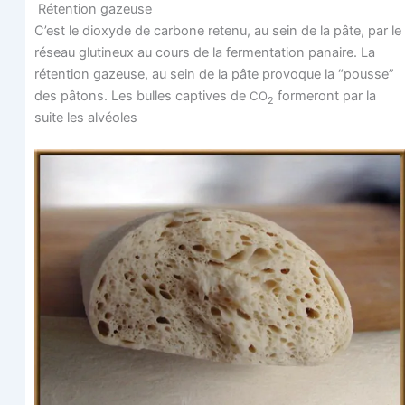
Réten­tion gazeuse
C’est le dioxyde de car­bone rete­nu, au sein de la pâte, par le
réseau glu­ti­neux au cours de la fer­men­ta­tion panaire. La
réten­tion gazeuse, au sein de la pâte pro­voque la “pousse”
des pâtons. Les bulles cap­tives de
for­me­ront par la
CO
2
suite les alvéoles