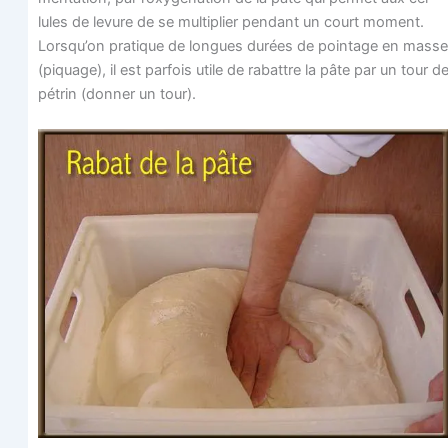
lules de levure de se mul­ti­plier pen­dant un court moment.
Lorsqu’on pra­tique de longues durées de poin­tage en masse
(piquage), il est par­fois utile de rabattre la pâte par un tour d
pétrin (don­ner un tour).