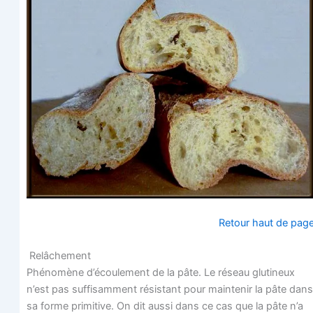
Retour haut de pag
Relâchement
Phé­no­mène d’écoulement de la pâte. Le réseau glu­ti­neux
n’est pas suf­fi­sam­ment résis­tant pour main­te­nir la pâte dans
sa forme pri­mi­tive. On dit aus­si dans ce cas que la pâte n’a