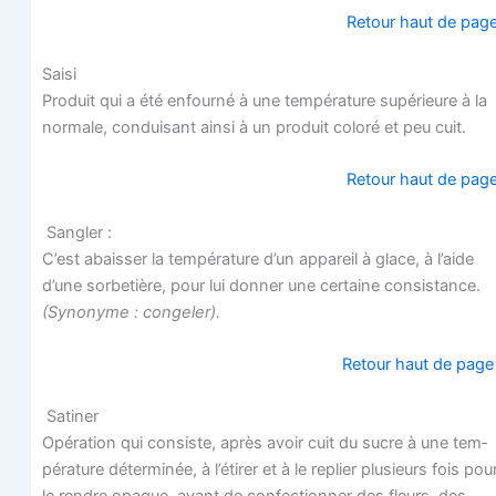
Retour haut de pag
Sai­si
Pro­duit qui a été enfour­né à une tem­pé­ra­ture supé­rieure à la
nor­male, condui­sant ain­si à un pro­duit colo­ré et peu cuit.
Retour haut de pag
Sangler :
C’est abais­ser la tem­pé­ra­ture d’un appa­reil à glace, à l’aide
d’une sor­be­tière, pour lui don­ner une cer­taine consis­tance.
(Syno­nyme : congeler).
Retour haut de pag
Satiner
Opé­ra­tion qui consiste, après avoir cuit du sucre à une tem­
pé­ra­ture déter­mi­née, à l’étirer et à le replier plu­sieurs fois pou