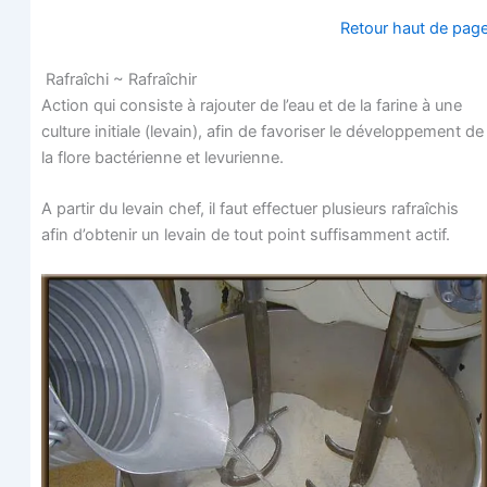
Retour haut de pag
Rafraî­chi ~ Rafraîchir
Action qui consiste à rajou­ter de l’eau et de la farine à une
culture ini­tiale (levain), afin de favo­ri­ser le déve­lop­pe­ment de
la flore bac­té­rienne et levurienne.
A par­tir du levain chef, il faut effec­tuer plu­sieurs rafraî­chis
afin d’obtenir un levain de tout point suf­fi­sam­ment actif.