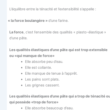
L’é­qui­libre entre la téna­ci­té et l’ex­ten­si­bi­li­té s’appelle :
«
la force bou­lan­gère »
d’une farine.
La force
, c’est l’en­semble des qua­li­tés « plas­to-élas­tique »
d’une pâte.
Les qua­li­tés élas­tiques d’une pâte qui est trop exten­sible
ou «qui manque de force»
Elle absorbe peu d’eau.
Elle est collante.
Elle manque de tenue à l’apprêt.
Les pains sont plats.
Les grignes cassent.
Les qua­li­tés élas­tiques d’une pâte qui a trop de téna­ci­té o
qui pos­sède «trop de force»
Elle absorbe beau­coup d’eau.