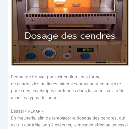
Per­met de trou­ver par inci­né­ra­tion sous forme
de cendres les matières miné­rales pro­ve­nant en majeure
par­tie des enve­loppes conte­nues dans la farine ; cela déter­
mine les types de farines.
L’essai «
»
PEKAR
En meu­ne­rie, afin de rem­pla­cer le dosage des cendres, qui
est un contrôle long à exé­cu­ter, le meu­nier effec­tue un essai