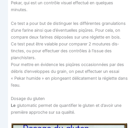
Pekar, qui est un contrôle visuel effec­tué en quelques
minutes.
Ce test a pour but de dis­tin­guer les dif­fé­rentes gra­nu­la­tions
d’une farine ain­si que d’éventuelles piqûres. Pour cela, on
com­pare deux farines dépo­sées sur une réglette en bois.
Ce test peut être valable pour com­pa­rer 2 mou­tures dis­
tinctes, ou pour effec­tuer des contrôles à l’issue des
planchisters.
Pour mettre en évi­dence les piqûres occa­sion­nées par des
débris d’enveloppes du grain, on peut effec­tuer un essai
« Pekar humide » en plon­geant déli­ca­te­ment la réglette dans
l’eau.
Dosage du gluten
Le
glu­to­ma­tic per­met de quan­ti­fier le glu­ten et d’avoir une
pre­mière approche sur sa qualité.