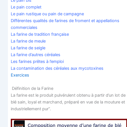
Le pain bis
Le pain complet
Le pain rus­tique ou pain de campagne
Dif­fé­rentes qua­li­tés de farines de fro­ment et appel­la­tions
commerciales
La farine de tra­di­tion française
La farine de meule
La farine de seigle
La farine d’autres céréales
Les farines prêtes à l’emploi
La conta­mi­na­tion des céréales aux mycotoxines
Exer­cices
Défi­ni­tion de la Farine
La farine est le pro­duit pul­vé­ru­lent obte­nu à par­tir d’un lot de
blé sain, loyal et mar­chand, pré­pa­ré en vue de la mou­ture et
indus­triel­le­ment pur”.