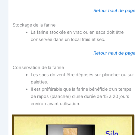
Retour haut de pag
Sto­ckage de la farine
La farine sto­ckée en vrac ou en sacs doit être
conser­vée dans un local frais et sec.
Retour haut de pag
Conser­va­tion de la farine
Les sacs doivent être dépo­sés sur plan­cher ou sur
palettes.
Il est pré­fé­rable que la farine béné­fi­cie d’un temps
de repos (plan­cher) d’une durée de 15 à 20 jours
envi­ron avant utilisation.