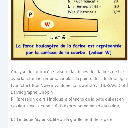
Ana­lyse des pro­prié­tés vis­co-élas­tiques des farines de blé
avec la réfé­rence inter­na­tio­nale à la pointe de la technologie
[you­tube https://www.youtube.com/watch?v=TlbXsWdDIpE]
L’alvéographe Cho­pin
P :
(pres­sion d’air) il indique la téna­ci­té de la pâte qui est en
rela­tion avec la capa­ci­té d’ab­sorp­tion en eau de la farine,
L :
il indique l’ex­ten­si­bi­li­té ou le gon­fle­ment de la pâte,