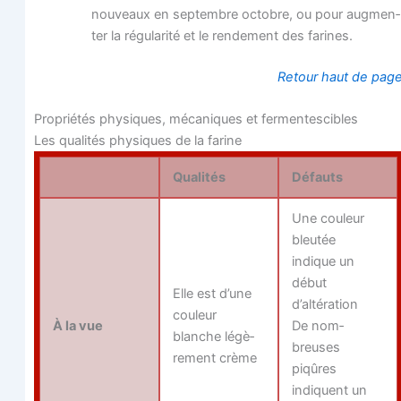
nou­veaux en sep­tembre octobre, ou pour aug­men­
ter la régu­la­ri­té et le ren­de­ment des farines.
Retour haut de pag
Pro­prié­tés phy­siques, méca­niques et fermentescibles
Les qua­li­tés phy­siques de la farine
Qua­li­tés
Défauts
Une cou­leur
bleu­tée
indique un
début
Elle est d’une
d’altération
cou­leur
À la vue
De nom­
blanche légè­
breuses
re­ment crème
piqûres
indiquent un