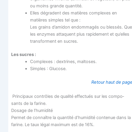
ou moins grande quantité.
Elles dégradent des matières com­plexes en
matières simples tel que :
Les grains d’amidon endom­ma­gés ou bles­sés. Que
les enzymes attaquent plus rapi­de­ment et qu’elles
trans­forment en sucres.
Les sucres :
Com­plexes : dex­trines, maltoses.
Simples : Glucose.
Retour haut de pag
Prin­ci­paux contrôles de qua­li­té effec­tués sur les com­po­
sants de la farine.
Dosage de l’humidité
Per­met de connaître la quan­ti­té d’humidité conte­nue dans la
farine. Le taux légal maxi­mum est de 16%.