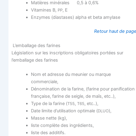
Matières miné­rales 0,5 à 0,6%
Vita­mines B,
, E
PP
Enzymes (dias­tases) alpha et beta amylase
Retour haut de pag
L’emballage des farines
Légis­la­tion sur les ins­crip­tions obli­ga­toires por­tées sur
l’emballage des farines
Nom et adresse du meu­nier ou marque
commerciale,
Déno­mi­na­tion de la farine, (farine pour pani­fi­ca­tion
fran­çaise, farine de seigle, de maïs, etc..),
Type de la farine (
,
, etc..),
T55
T65
Date limite d’u­ti­li­sa­tion opti­male (
),
DLUO
Masse nette (kg),
liste com­plète des ingrédients,
liste des additifs.