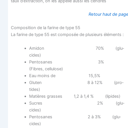
taux d’extraction, on les appelle aus­si les cendres
Retour haut de pag
Com­po­si­tion de la farine de type 55
La farine de type 55 est com­po­sée de plu­sieurs éléments :
Ami­don 70% (glu­
cides)
Pen­to­sanes 3%
(Fibres, cellulose)
Eau moins de 15,5%
Glu­ten 8 à 12% (pro­
tides)
Matières grasses 1,2 à 1,4 % (lipides)
Sucres 2% (glu­
cides)
Pen­to­sanes 2 à 3% (glu­
cides)