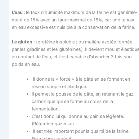
L’eau :
le taux d’humidité maxi­mum de la farine est géné­ra­le­
ment de 15% avec un taux maxi­mal de 16%, car une teneur
en eau exces­sive est nui­sible à la conser­va­tion de la farine.
Le glu­ten
: (pro­téine inso­luble ; ou matière azo­tée for­mée
par les glia­dines et les glu­té­nines). Il devient mou et élas­tiqu
au contact de l’eau, et il est capable d’absorber 3 fois son
poids en eau.
Il donne la « force » à la pâte en se for­mant en
réseau souple et élastique.
Il per­met la pousse de la pâte, en rete­nant le gaz
car­bo­nique qui se forme au cours de la
fermentation.
C’est donc lui qui donne au pain sa légè­re­té.
(Réten­tion gazeuse)
Il est très impor­tant pour la qua­li­té de la farine.
(Force boulangère).