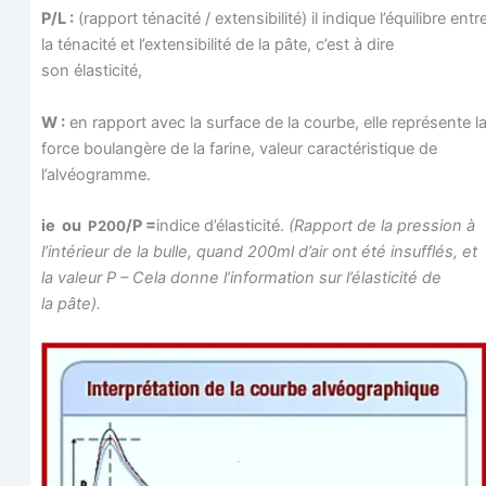
P/L :
(rap­port téna­ci­té / exten­si­bi­li­té) il indique l’équilibre entr
la téna­ci­té et l’extensibilité de la pâte, c’est à dire
son élasticité,
W :
en rap­port avec la sur­face de la courbe, elle repré­sente l
force bou­lan­gère de la farine, valeur carac­té­ris­tique de
l’alvéogramme.
ie ou
/P =
indice d’é­las­ti­ci­té.
(Rap­port de la pres­sion à
P200
l’intérieur de la bulle, quand 200ml d’air ont été insuf­flés, et
la valeur P – Cela donne l’information sur l’élasticité de
la pâte).