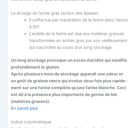
Le dosage de l’a­cide gras (action des lipases)
Il s’ef­fec­tue par macé­ra­tion de la farine dans l’alcoo
à 90°.
L’acidité de la farine est due aux matières grasses
trans­for­mées en acides gras par son vieillis­se­ment
qui s’ac­croître au cours d’un long stockage.
Un long sto­ckage pro­voque un excès d’a­ci­di­té qui modi­fie
pro­fon­dé­ment le gluten.
Après plu­sieurs mois de sto­ckage appa­raît une odeur et
un goût de graisse rance qui évo­lue deux fois plus rapi­de­
ment sur une farine com­plète qu’une farine blanche. Ceci
est dû à la pré­sence plus impor­tante de germe de blé
(matières grasses).
En savoir plus
Indice colo­ri­mé­trique