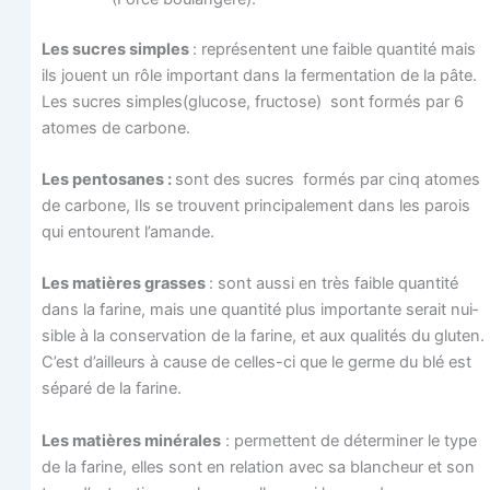
Les sucres simples
: repré­sentent une faible quan­ti­té mais
ils jouent un rôle impor­tant dans la fer­men­ta­tion de la pâte.
Les sucres simples(glucose, fruc­tose) sont for­més par 6
atomes de carbone.
Les pen­to­sanes :
sont des sucres for­més par cinq atomes
de car­bone, Ils se trouvent prin­ci­pa­le­ment dans les parois
qui entourent l’amande.
Les matières grasses
: sont aus­si en très faible quan­ti­té
dans la farine, mais une quan­ti­té plus impor­tante serait nui­
sible à la conser­va­tion de la farine, et aux qua­li­tés du glu­ten.
C’est d’ailleurs à cause de celles-ci que le germe du blé est
sépa­ré de la farine.
Les matières miné­rales
: per­mettent de déter­mi­ner le type
de la farine, elles sont en rela­tion avec sa blan­cheur et son