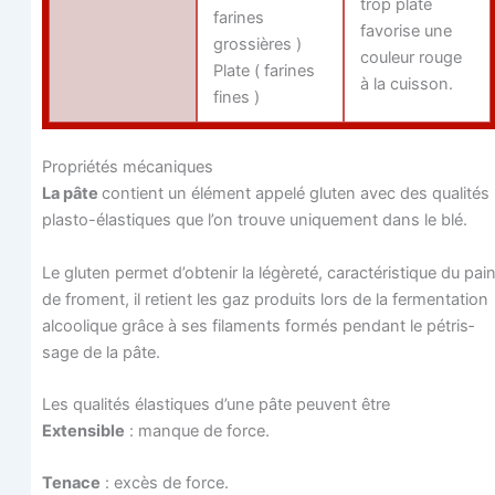
trop plate
farines
favo­rise une
grossières )
cou­leur rouge
Plate ( farines
à la cuisson.
fines )
Pro­prié­tés mécaniques
La pâte
contient un élé­ment appe­lé glu­ten avec des qua­li­tés
plas­to-élas­tiques que l’on trouve uni­que­ment dans le blé.
Le glu­ten per­met d’ob­te­nir la légè­re­té, carac­té­ris­tique du pai
de fro­ment, il retient les gaz pro­duits lors de la fer­men­ta­tion
alcoo­lique grâce à ses fila­ments for­més pen­dant le pétris­
sage de la pâte.
Les qua­li­tés élas­tiques d’une pâte peuvent être
Exten­sible
: manque de force.
Tenace
: excès de force.