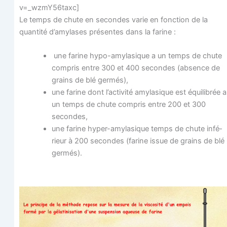
v=_wzmY56taxc]
Le temps de chute en secondes varie en fonc­tion de la
quan­ti­té d’amylases pré­sentes dans la farine :
une farine hypo-amy­la­sique a un temps de chute
com­pris entre 300 et 400 secondes (absence de
grains de blé germés),
une farine dont l’activité amy­la­sique est équi­li­brée a
un temps de chute com­pris entre 200 et 300
secondes,
une farine hyper-amy­la­sique temps de chute infé­
rieur à 200 secondes (farine issue de grains de blé
germés).