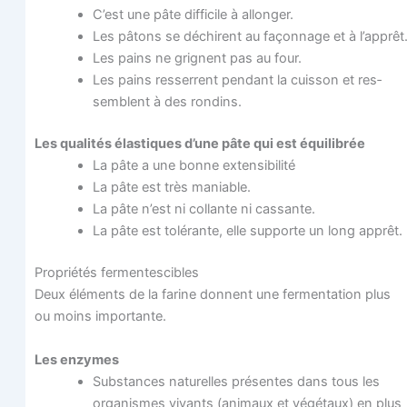
C’est une pâte dif­fi­cile à allonger.
Les pâtons se déchirent au façon­nage et à l’apprêt
Les pains ne grignent pas au four.
Les pains res­serrent pen­dant la cuis­son et res­
semblent à des rondins.
Les qua­li­tés élas­tiques d’une pâte qui est équilibrée
La pâte a une bonne extensibilité
La pâte est très maniable.
La pâte n’est ni col­lante ni cassante.
La pâte est tolé­rante, elle sup­porte un long apprêt.
Pro­prié­tés fermentescibles
Deux élé­ments de la farine donnent une fer­men­ta­tion plus
ou moins importante.
Les enzymes
Sub­stances natu­relles pré­sentes dans tous les
orga­nismes vivants (ani­maux et végé­taux) en plus