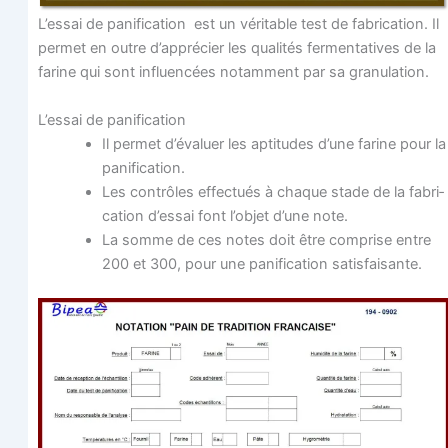
L’essai de pani­fi­ca­tion est un véri­table test de fabri­ca­tion. Il
per­met en outre d’apprécier les qua­li­tés fer­men­ta­tives de la
farine qui sont influen­cées notam­ment par sa granulation.
L’essai de panification
Il per­met d’évaluer les apti­tudes d’une farine pour la
panification.
Les contrôles effec­tués à chaque stade de la fabri­
ca­tion d’essai font l’objet d’une note.
La somme de ces notes doit être com­prise entre
200 et 300, pour une pani­fi­ca­tion satisfaisante.