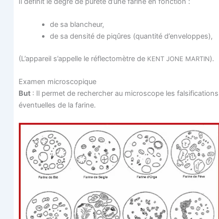
Il défi­nit le degré de pure­té d’une farine en fonction :
de sa blancheur,
de sa den­si­té de piqûres (quan­ti­té d’enveloppes),
(L’ap­pa­reil s’ap­pelle le réflec­to­mètre de
).
KENT
JONE
MARTIN
Exa­men microscopique
But
: Il per­met de recher­cher au micro­scope les fal­si­fi­ca­tions
éven­tuelles de la farine.