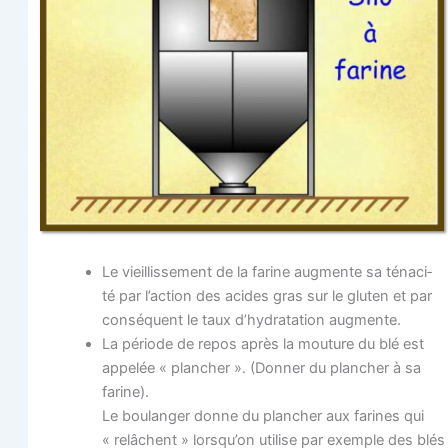
Le vieillis­se­ment de la farine aug­mente sa téna­ci­
té par l’action des acides gras sur le glu­ten et par
consé­quent le taux d’hy­dra­ta­tion augmente.
La période de repos après la mou­ture du blé est
appe­lée « plan­cher ». (Don­ner du plan­cher à sa
farine).
Le bou­lan­ger donne du plan­cher aux farines qui
« relâchent » lors­qu’on uti­lise par exemple des blés