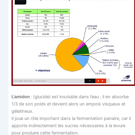
L
’ami­don
: (glu­cide) est inso­luble dans l’eau ; il en absorbe
1/3 de son poids et devient alors un empois vis­queux et
gélatineux.
Il joue un rôle impor­tant dans la fer­men­ta­tion panaire, car il
apporte indi­rec­te­ment les sucres néces­saires à la levure
pour pro­duire cette fermentation.