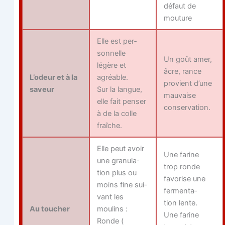
défaut de
mouture
Elle est per­
son­nelle
Un goût amer,
légère et
âcre, rance
L’o­deur et à la
agréable.
pro­vient d’une
saveur
Sur la langue,
mau­vaise
elle fait pen­ser
conservation.
à de la colle
fraîche.
Elle peut avoir
Une farine
une gra­nu­la­
trop ronde
tion plus ou
favo­rise une
moins fine sui­
fer­men­ta­
vant les
tion lente.
Au tou­cher
moulins :
Une farine
Ronde (