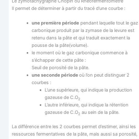
Le zymo­ta­chy­graphe Cho­pin ou Rheofermentometre
Il per­met de déter­mi­ner à par­tir du tra­cé d’une courbe :
une pre­mière période
pen­dant laquelle tout le gaz
car­bo­nique pro­duit par la zymase de la levure est
rete­nu dans la pâte et qui tra­duit exac­te­ment la
pousse de la pâte(volume).
le moment où le gaz car­bo­nique com­mence à
s’échapper de cette pâte :
Seuil de poro­si­té de la pâte.
une seconde période
où l’on peut dis­tin­guer 2
courbes :
L’une supé­rieure, qui indique la pro­duc­tion
gazeuse de C.O
2
L’autre infé­rieure, qui indique la réten­tion
gazeuse de C.O
au sein de la pâte.
2
La dif­fé­rence entre les 2 courbes per­met d’estimer, ain­si les
res­sources fer­men­ta­tives de la pâte, mais aus­si sa poro­si­té,