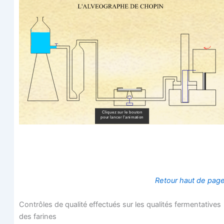
Retour haut de pag
Contrôles de qua­li­té effec­tués sur les qua­li­tés fer­men­ta­tives
des farines