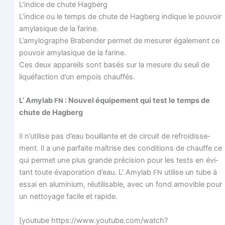
L’indice de chute Hagberg
L’indice ou le temps de chute de Hag­berg indique le pou­voir
amy­la­sique de la farine.
L’amylographe Bra­ben­der per­met de mesu­rer éga­le­ment ce
pou­voir amy­la­sique de la farine.
Ces deux appa­reils sont basés sur la mesure du seuil de
liqué­fac­tion d’un empois chauffés.
L’ Amy­lab
: Nou­vel équi­pe­ment qui test le temps de
FN
chute de Hagberg
Il n’u­ti­lise pas d’eau bouillante et de cir­cuit de refroi­dis­se­
ment. Il a une par­faite maî­trise des condi­tions de chauffe ce
qui per­met une plus grande pré­ci­sion pour les tests en évi­
tant toute éva­po­ra­tion d’eau. L’ Amy­lab
uti­lise un tube à
FN
essai en alu­mi­nium, réuti­li­sable, avec un fond amo­vible pour
un net­toyage facile et rapide.
[you­tube https://www.youtube.com/watch?