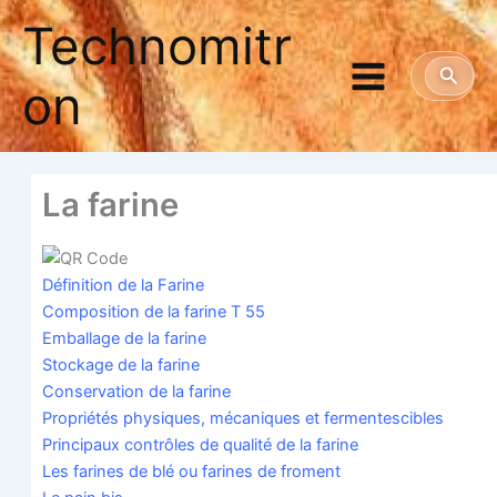
Aller
Technomitr
au
contenu
Reche
on
La farine
Défi­ni­tion de la Farine
Com­po­si­tion de la farine T 55
Embal­lage de la farine
Sto­ckage de la farine
Conser­va­tion de la farine
Pro­prié­tés phy­siques, méca­niques et fermentescibles
Prin­ci­paux contrôles de qua­li­té de la farine
Les farines de blé ou farines de froment