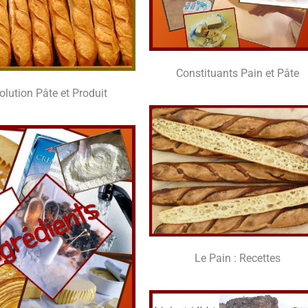
Consti­tuants Pain et Pâte
o­lu­tion Pâte et Produit
Le Pain : Recettes