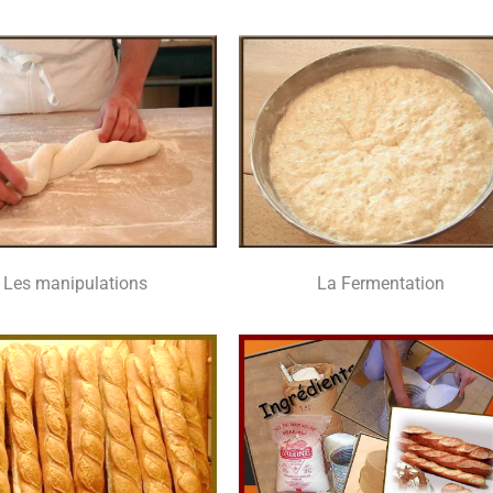
Les mani­pu­la­tions
La Fer­men­ta­tion