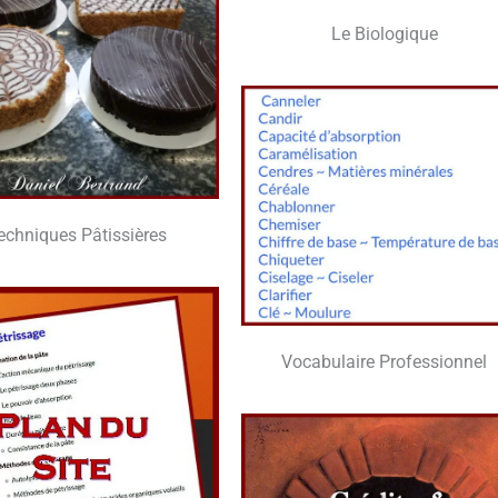
Le Bio­lo­gique
ech­niques Pâtissières
Voca­bu­laire Professionnel