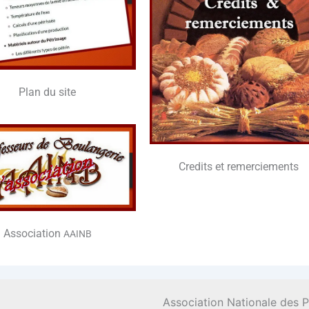
Plan du site
Cre­dits et remerciements
Asso­cia­tion
AAINB
Association Nationale des 