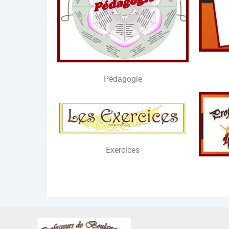
Péda­go­gie
Exer­cices