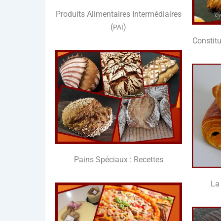
Pro­duits Ali­men­taires Inter­mé­diaires
(
)
PAI
Consti­tu
Pains Spé­ciaux : Recettes
La 