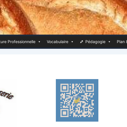
ure Pro­fes­sion­nelle
Voca­bu­laire
Péda­go­gie
Plan 