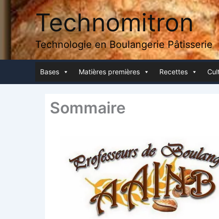
Aller
Technomitron
au
contenu
Technologie en Boulangerie Pâtisserie
Bases
Matières pre­mières
Recettes
Cult
Som­maire