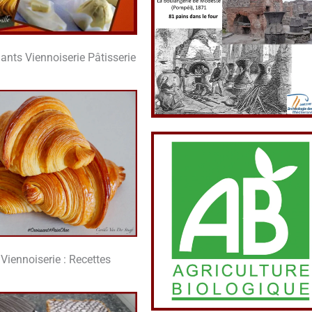
ants Vien­noi­se­rie Pâtisserie
Vien­noi­se­rie : Recettes