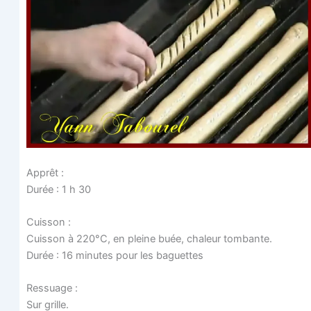
Apprêt :
Durée : 1 h 30
Cuis­son :
Cuis­son à 220°C, en pleine buée, cha­leur tombante.
Durée : 16 minutes pour les baguettes
Res­suage :
Sur grille.