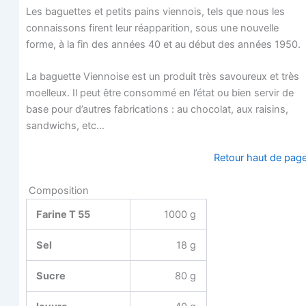
Les baguettes et petits pains vien­nois, tels que nous les
connais­sons firent leur réap­pa­ri­tion, sous une nou­velle
forme, à la fin des années 40 et au début des années 1950.
La baguette Vien­noise est un pro­duit très savou­reux et très
moel­leux. Il peut être consom­mé en l’état ou bien ser­vir de
base pour d’autres fabri­ca­tions : au cho­co­lat, aux rai­sins,
sand­wichs, etc…
Retour haut de pag
Composition
Farine T 55
1000 g
Sel
18 g
Sucre
80 g