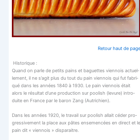
Retour haut de pag
Historique :
Quand on parle de petits pains et baguettes vien­nois actuel­
le­ment, il ne s’agit plus du tout du pain vien­nois qui fut fabri­
qué dans les années 1840 à 1930. Le pain vien­nois était
alors le résul­tat d’une pro­duc­tion sur poo­lish (levure) intro­
duite en France par le baron Zang (Autri­chien).
Dans les années 1920, le tra­vail sur poo­lish allait céder pro­
gres­si­ve­ment la place aux pâtes ense­men­cées en direct et l
pain dit « vien­nois » disparaitre.