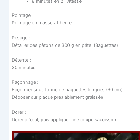
8 minutes en 2
vitesse
Poin­tage
Poin­tage en masse : 1 heure
Pesage :
Détailler des pâtons de 300 g en pâte. (Baguettes)
Détente :
30 minutes
Façon­nage :
Façon­ner sous forme de baguettes longues (60 cm)
Dépo­ser sur plaque préa­la­ble­ment graissée
Dorer :
Dorer à l’œuf, puis appli­quer une coupe saucisson.