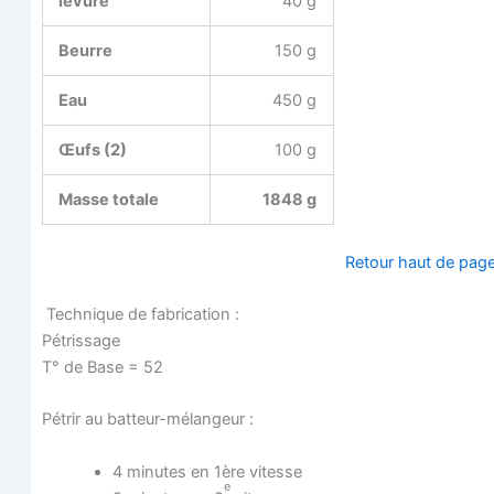
levure
40 g
Beurre
150 g
Eau
450 g
Œufs (2)
100 g
Masse totale
1848 g
Retour haut de pag
Tech­nique de fabrication :
Pétris­sage
T° de Base = 52
Pétrir au batteur-mélangeur :
4 minutes en 1ère vitesse
e