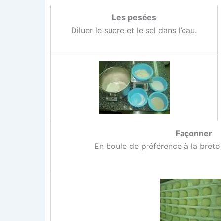
Les pesées
Diluer le sucre et le sel dans l’eau.
Façon­ner
En boule de pré­fé­rence à la bre­to