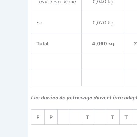
Levure Bio sèche
0,040 kg
Sel
0,020 kg
Total
4,060 kg
2
Les durées de pétris­sage doivent être adap­
P
P
T
T
T