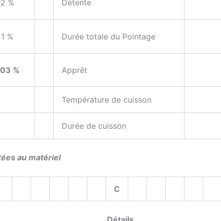
2 %
Détente
1 %
Durée totale du Pointage
03 %
Apprêt
Tem­pé­ra­ture de cuisson
Durée de cuisson
tées au matériel
C
Détails