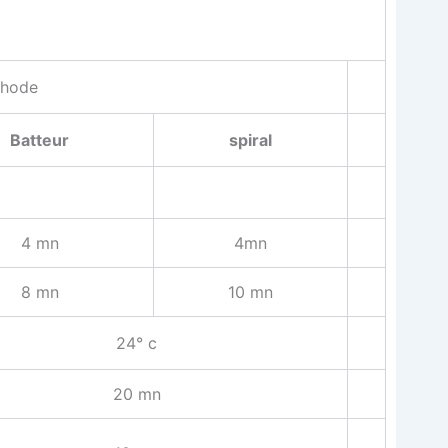
hode
Bat­teur
spi­ral
4 mn
4mn
8 mn
10 mn
24° c
20 mn