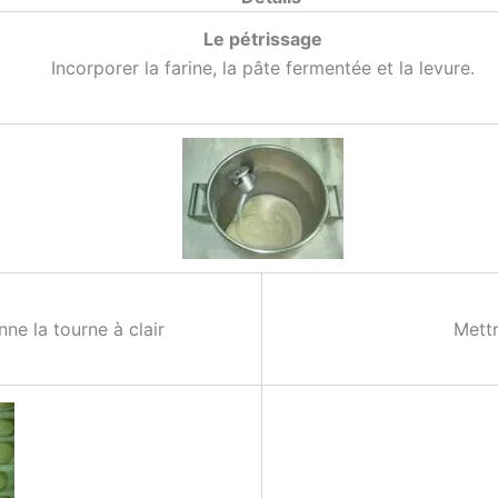
Le pétris­sage
Incor­po­rer la farine, la pâte fer­men­tée et la levure.
nne la tourne à clair
Mettr