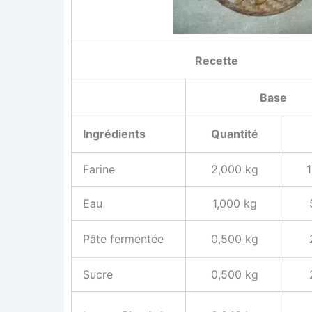
Recette
Base
Ingré­dients
Quan­ti­té
Farine
2,000 kg
Eau
1,000 kg
Pâte fer­men­tée
0,500 kg
Sucre
0,500 kg