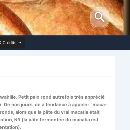
Reche
& Crédits
­hi­lie. Petit pain rond autre­fois très appré­cié
r. De nos jours, on a ten­dance à appe­ler “maca­
 ronds, alors que la pâte du vrai maca­tia était
n­tion,
(la pâte fer­men­tée du maca­tia est
NB
entation).