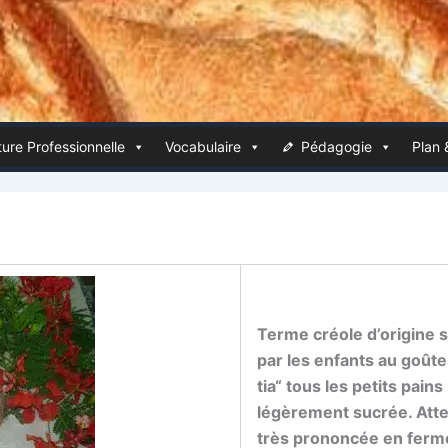
ure Pro­fes­sion­nelle
Voca­bu­laire
Péda­go­gie
Plan 
Terme créole d’origine swa
par les enfants au goû­te
tia“ tous les petits pains
légè­re­ment sucrée. Atte
très pro­non­cée en ferm