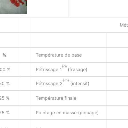
Mét
%
Tem­pé­ra­ture de base
ère
100 %
Pétris­sage 1
(fra­sage)
ème
50 %
Pétris­sage 2
(inten­sif)
25 %
Tem­pé­ra­ture finale
25 %
Poin­tage en masse (piquage)