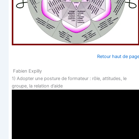
Retour haut de pag
Fabien Expilly
1) Adop­ter une pos­ture de for­ma­teur : rôle, atti­tudes, le
groupe, la rela­tion d’aide