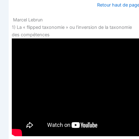
Retour haut de pag
Mar­cel Lebrun
1) La « flip­ped taxo­no­mie » ou l’in­ver­sion de la taxo­no­mie
des compétences