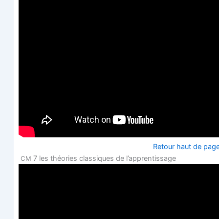
Retour haut de pag
7 les théo­ries clas­siques de l’apprentissage
CM