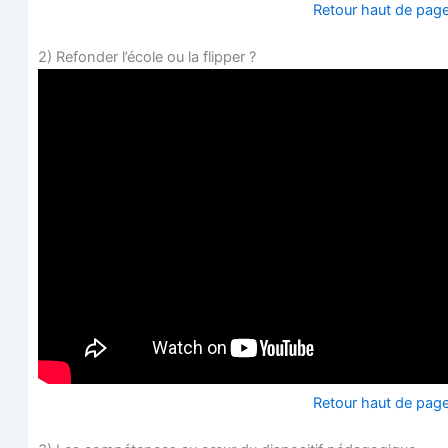
Retour haut de pag
2) Refon­der l’é­cole ou la flipper ?
Retour haut de pag