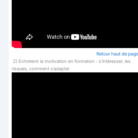
Retour haut de pag
2) Entre­te­nir la moti­va­tion en for­ma­tion : s’in­té­res­ser, les
risques, com­ment s’adapter