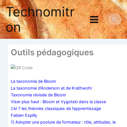
Aller
Technomitr
au
contenu
Reche
on
Outils péda­go­giques
La taxo­no­mie de Bloom
La taxo­no­mie d’An­ders
on et de Kra­th­woh
l
Taxo­no­mie révi­sée de Bloom
Viser plus haut : Bloom et Vygots­ki dans la classe
7 les théo­ries clas­siques de l’ap­pren­tis­sage
CM
Fabien Expilly
1) Adop­ter une pos­ture de for­ma­teur : rôle, atti­tudes, le