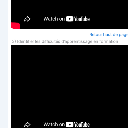
Retour haut de pag
3) Iden­ti­fier les dif­fi­cul­tés d’ap­pren­tis­sage en formation