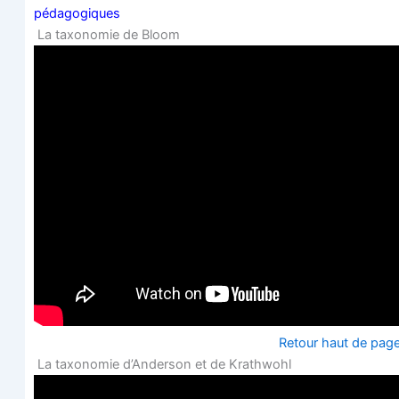
pédagogiques
La taxo­no­mie de Bloom
Retour haut de pag
La taxo­no­mie d’An­der­son et de Krathwohl