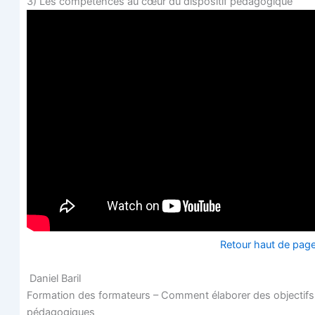
3) Les com­pé­tences au cœur du dis­po­si­tif pédagogique
Retour haut de pag
Daniel Baril
For­ma­tion des for­ma­teurs – Com­ment éla­bo­rer des objec­tifs
pédagogiques