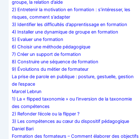
groupe, la rela­tion d’aide
2) Entre­te­nir la moti­va­tion en for­ma­tion : s’in­té­res­ser, les
risques, com­ment s’adapter
3) Iden­ti­fier les dif­fi­cul­tés d’ap­pren­tis­sage en formation
4) Ins­tal­ler une dyna­mique de groupe en formation
5) Eva­luer une formation
6) Choi­sir une méthode pédagogique
7) Créer un sup­port de formation
8) Construire une séquence de formation
9) Évo­lu­tions du métier de formateur
La prise de parole en publique : pos­ture, ges­tuelle, ges­tion
de l’espace
Mar­cel Lebrun
1) La « flip­ped taxo­no­mie » ou l’in­ver­sion de la taxo­no­mie
des compétences
2)
Refon­der l’é­cole ou la flipper ?
3) Les com­pé­tences au cœur du dis­po­si­tif pédagogique
Daniel Bari
For­ma­tion des for­ma­teurs – Com­ment éla­bo­rer des objec­tifs