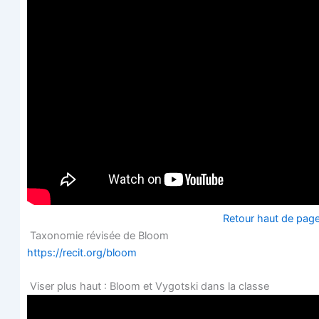
Retour haut de pag
Taxo­no­mie révi­sée de Bloom
https://recit.org/bloom
Viser plus haut : Bloom et Vygots­ki dans la classe