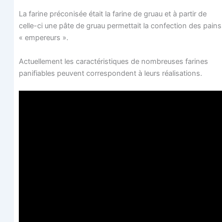
La farine pré­co­ni­sée était la farine de gruau et à par­tir de
celle-ci une pâte de gruau per­met­tait la confec­tion des pains
« empereurs ».
Actuel­le­ment les carac­té­ris­tiques de nom­breuses farines
pani­fiables peuvent cor­res­pondent à leurs réalisations.