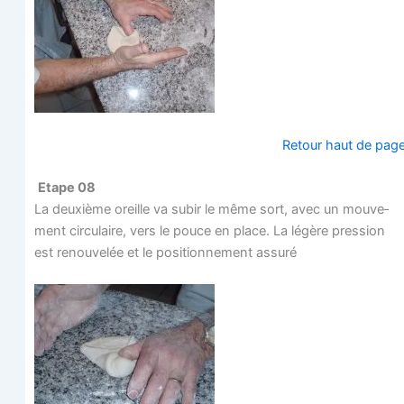
Retour haut de pag
Etape 08
La deuxième oreille va subir le même sort, avec un mou­ve­
ment cir­cu­laire, vers le pouce en place. La légère pres­sion
est renou­ve­lée et le posi­tion­ne­ment assuré