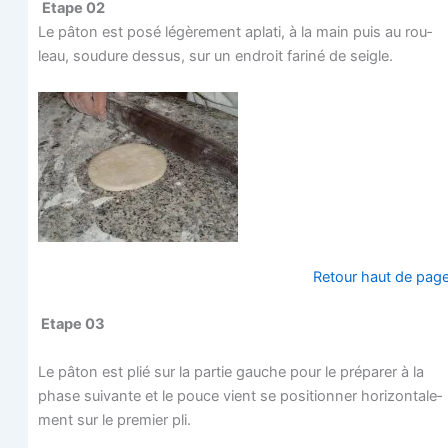
Etape 02
Le pâton est posé légè­re­ment apla­ti, à la main puis au rou­
leau, sou­dure des­sus, sur un endroit fari­né de seigle.
Retour haut de pag
Etape 03
Le pâton est plié sur la par­tie gauche pour le pré­pa­rer à la
phase sui­vante et le pouce vient se posi­tion­ner hori­zon­ta­le­
ment sur le pre­mier pli.