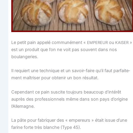
Le petit pain appe­lé com­mu­né­ment «
ou
»
EMPEREUR
KAISER
est un pro­duit que l’on ne voit pas sou­vent dans nos
boulangeries.
Il requiert une tech­nique et un savoir-faire qu’il faut par­fai­te­
ment maî­tri­ser pour obte­nir un bon résultat.
Cepen­dant ce pain sus­cite tou­jours beau­coup d’intérêt
auprès des pro­fes­sion­nels même dans son pays d’origine
l’Allemagne.
La pâte pour fabri­quer des « empe­reurs » était issue d’une
farine forte très blanche (Type 45).