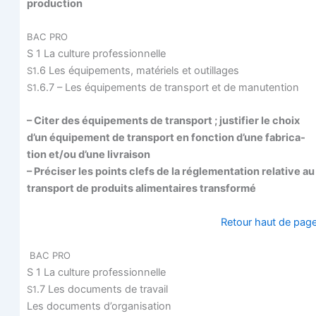
production
BAC
PRO
S 1 La culture professionnelle
.6 Les équi­pe­ments, maté­riels et outillages
S1
.6.7 – Les équi­pe­ments de trans­port et de manutention
S1
– Citer des équi­pe­ments de trans­port ; jus­ti­fier le choix
d’un équi­pe­ment de trans­port en fonc­tion d’une fabri­ca­
tion et/ou d’une livraison
– Pré­ci­ser les points clefs de la régle­men­ta­tion rela­tive au
trans­port de pro­duits ali­men­taires transformé
Retour haut de pag
BAC
PRO
S 1 La culture professionnelle
.7 Les docu­ments de travail
S1
Les docu­ments d’organisation