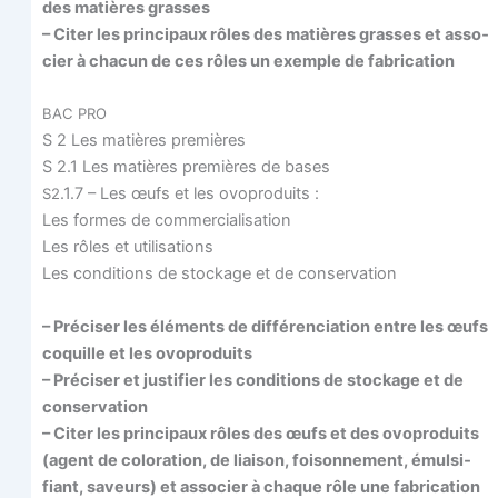
des matières grasses
– Citer les prin­ci­paux rôles des matières grasses et asso­
cier à cha­cun de ces rôles un exemple de fabrication
BAC
PRO
S 2 Les matières premières
S 2.1 Les matières pre­mières de bases
.1.7 – Les œufs et les ovoproduits :
S2
Les formes de commercialisation
Les rôles et utilisations
Les condi­tions de sto­ckage et de conservation
– Pré­ci­ser les élé­ments de dif­fé­ren­cia­tion entre les œufs
coquille et les ovoproduits
– Pré­ci­ser et jus­ti­fier les condi­tions de sto­ckage et de
conservation
– Citer les prin­ci­paux rôles des œufs et des ovo­pro­duits
(agent de colo­ra­tion, de liai­son, foi­son­ne­ment, émul­si­
fiant, saveurs) et asso­cier à chaque rôle une fabrication