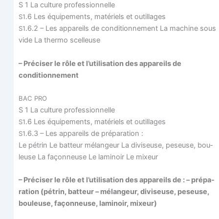
S 1 La culture professionnelle
.6 Les équi­pe­ments, maté­riels et outillages
S1
.6.2 – Les appa­reils de condi­tion­ne­ment La machine sous
S1
vide La ther­mo scelleuse
– Pré­ci­ser le rôle et l’utilisation des appa­reils de
conditionnement
BAC
PRO
S 1 La culture professionnelle
.6 Les équi­pe­ments, maté­riels et outillages
S1
.6.3 – Les appa­reils de préparation :
S1
Le pétrin Le bat­teur mélan­geur La divi­seuse, peseuse, bou­
leuse La façon­neuse Le lami­noir Le mixeur
– Pré­ci­ser le rôle et l’utilisation des appa­reils de : – pré­pa­
ra­tion (pétrin, bat­teur – mélan­geur, divi­seuse, peseuse,
bou­leuse, façon­neuse, lami­noir, mixeur)