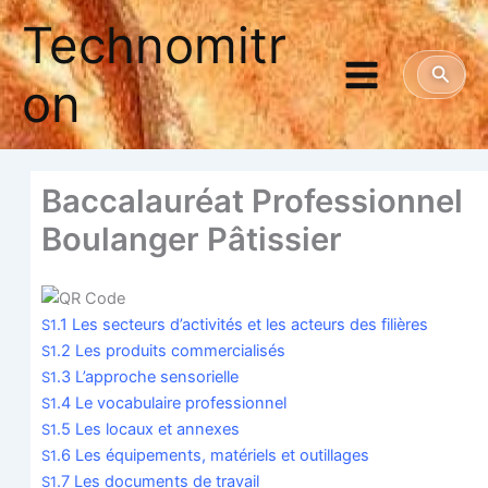
Aller
Technomitr
au
contenu
Reche
on
Bac­ca­lau­réat Pro­fes­sion­nel
Bou­lan­ger Pâtissier
.1 Les sec­teurs d’activités et les acteurs des filières
S1
.2 Les pro­duits com­mer­cia­li­sés
S1
.3 L’approche sen­so­rielle
S1
.4 Le voca­bu­laire pro­fes­sion­nel
S1
.5 Les locaux et annexes
S1
.6 Les équi­pe­ments, maté­riels et outillages
S1
.7 Les docu­ments de tra­vail
S1