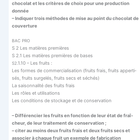
cho­co­lat et les cri­tères de choix pour une pro­duc­tion
donnée
– Indi­quer trois méthodes de mise au point du cho­co­lat de
couverture
BAC
PRO
S 2 Les matières premières
S 2.1 Les matières pre­mières de bases
.1.10 – Les fruits :
S2
Les formes de com­mer­cia­li­sa­tion (fruits frais, fruits apper­ti­
sés, fruits sur­ge­lés, fruits secs et séchés)
La sai­son­na­li­té des fruits frais
Les rôles et utilisations
Les condi­tions de sto­ckage et de conservation
– Dif­fé­ren­cier les fruits en fonc­tion de leur état de fraî­
cheur, de leur trai­te­ment de conservation ;
– citer au moins deux fruits frais et deux fruits secs et
asso­cier à chaque fruit un exemple de fabrication