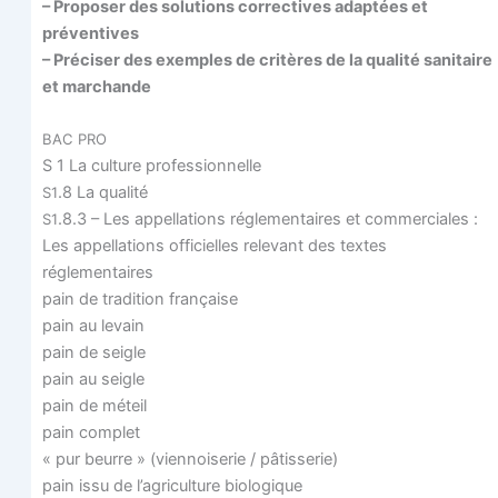
– Pro­po­ser des solu­tions cor­rec­tives adap­tées et
préventives
– Pré­ci­ser des exemples de cri­tères de la qua­li­té sani­taire
et marchande
BAC
PRO
S 1 La culture professionnelle
.8 La qualité
S1
.8.3 – Les appel­la­tions régle­men­taires et commerciales :
S1
Les appel­la­tions offi­cielles rele­vant des textes
réglementaires
pain de tra­di­tion française
pain au levain
pain de seigle
pain au seigle
pain de méteil
pain complet
« pur beurre » (vien­noi­se­rie / pâtisserie)
pain issu de l’agriculture biologique