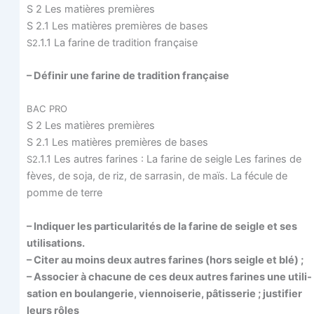
S 2 Les matières premières
S 2.1 Les matières pre­mières de bases
.1.1 La farine de tra­di­tion française
S2
– Défi­nir une farine de tra­di­tion française
BAC
PRO
S 2 Les matières premières
S 2.1 Les matières pre­mières de bases
.1.1 Les autres farines : La farine de seigle Les farines de
S2
fèves, de soja, de riz, de sar­ra­sin, de maïs. La fécule de
pomme de terre
– Indi­quer les par­ti­cu­la­ri­tés de la farine de seigle et ses
utilisations.
– Citer au moins deux autres farines (hors seigle et blé) ;
– Asso­cier à cha­cune de ces deux autres farines une uti­li­
sa­tion en bou­lan­ge­rie, vien­noi­se­rie, pâtis­se­rie ; jus­ti­fier
leurs rôles