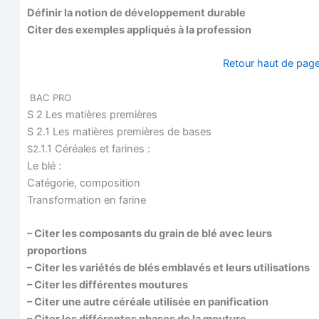
Défi­nir la notion de déve­lop­pe­ment durable
Citer des exemples appli­qués à la profession
Retour haut de pag
BAC
PRO
S 2 Les matières premières
S 2.1 Les matières pre­mières de bases
.1.1 Céréales et farines :
S2
Le blé :
Caté­go­rie, composition
Trans­for­ma­tion en farine
– Citer les com­po­sants du grain de blé avec leurs
proportions
– Citer les varié­tés de blés embla­vés et leurs utilisations
– Citer les dif­fé­rentes moutures
– Citer une autre céréale uti­li­sée en panification