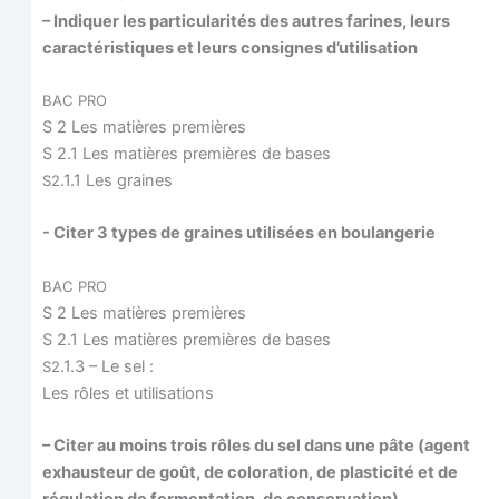
– Indi­quer les par­ti­cu­la­ri­tés des autres farines, leurs
carac­té­ris­tiques et leurs consignes d’utilisation
BAC
PRO
S 2 Les matières premières
S 2.1 Les matières pre­mières de bases
.1.1 Les graines
S2
- Citer 3 types de graines uti­li­sées en boulangerie
BAC
PRO
S 2 Les matières premières
S 2.1 Les matières pre­mières de bases
.1.3 – Le sel :
S2
Les rôles et utilisations
– Citer au moins trois rôles du sel dans une pâte (agent
exhaus­teur de goût, de colo­ra­tion, de plas­ti­ci­té et de