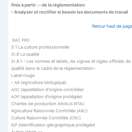
finis à par­tir : – de la réglementation
– Ana­ly­ser et rec­ti­fier si besoin les docu­ments de travail
Retour haut de pag
BAC
PRO
S 1 La culture professionnelle
.8 La qualité
S1
.8.1 – Les normes et labels, les signes et sigles offi­ciels de
S1
qua­li­té dans le cadre de la réglementation :
Label rouge
–
(agri­cul­ture biologique)
AB
(appel­la­tion d’origine contrôlée)
AOC
(appel­la­tion d’origine protégée)
AOP
Chartes de pro­duc­tion
ARVALIS
IRTAC
Agri­cul­ture Rai­son­née Contrô­lée (
)
ARC
Culture Rai­son­née Contrô­lée (
)
CRC
(iden­ti­fi­ca­tion géo­gra­phique protégée)
IGP
Autres labels «»