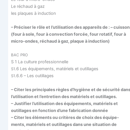
Le réchaud à gaz
les plaques à induction
– Pré­ci­ser le rôle et l’utilisation des appa­reils de : – cuis­son
(four à sole, four à convec­tion for­cée, four rota­tif, four à
micro-ondes, réchaud à gaz, plaque à induction)
BAC
PRO
S 1 La culture professionnelle
.6 Les équi­pe­ments, maté­riels et outillages
S1
.6.6 – Les outillages
S1
– Citer les prin­ci­pales règles d’hygiène et de sécu­ri­té dan
l’utilisation et l’entretien des maté­riels et outillages.
– Jus­ti­fier l’utilisation des équi­pe­ments, maté­riels et
outillages en fonc­tion d’une fabri­ca­tion donnée
– Citer les élé­ments ou cri­tères de choix des équi­pe­
ments, maté­riels et outillages dans une situa­tion de