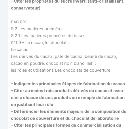
– Citer les pro­prié­tés du sucre inver­ti (anti-cris­tal­li­sant,
conservateur)
BAC
PRO
S 2 Les matières premières
S 2.1 Les matières pre­mières de bases
.9 – Le cacao, le chocolat :
S21
Le cacao
Les déri­vés du cacao (pâte de cacao, beurre de cacao,
cacao en poudre, cho­co­lat noir, blanc, lait) :
les rôles et uti­li­sa­tions Les cho­co­lats de couverture
– Indi­quer les prin­ci­pales étapes de fabri­ca­tion du cacao
– Citer au moins trois pro­duits déri­vés du cacao et asso­
cier à cha­cun de ces pro­duits un exemple de fabri­ca­tion
en jus­ti­fiant leur rôle
– Dif­fé­ren­cier les élé­ments majeurs de la com­po­si­tion du
cho­co­lat de cou­ver­ture et du cho­co­lat de laboratoire
– Citer les prin­ci­pales formes de com­mer­cia­li­sa­tion du