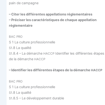
pain de campagne
– Citer les dif­fé­rentes appel­la­tions réglementaires
– Pré­ci­ser les carac­té­ris­tiques de chaque appel­la­tion
réglementaire
BAC
PRO
S 1 La culture professionnelle
.8 La qualité
S1
.8.4 – La démarche
Iden­ti­fier les dif­fé­rentes étapes
S1
HACCP
de la démarche
HACCP
– Iden­ti­fier les dif­fé­rentes étapes de la démarche
HACCP
BAC
PRO
S 1 La culture professionnelle
.8 La qualité
S1
.8.5 – Le déve­lop­pe­ment durable
S1