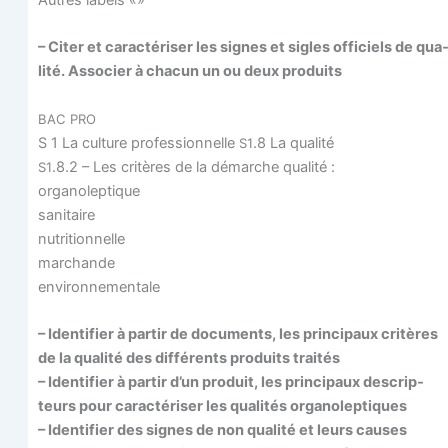
– Citer et carac­té­ri­ser les signes et sigles offi­ciels de qua
li­té. Asso­cier à cha­cun un ou deux produits
BAC
PRO
S 1 La culture pro­fes­sion­nelle
.8 La qualité
S1
.8.2 – Les cri­tères de la démarche qualité :
S1
organoleptique
sanitaire
nutritionnelle
marchande
environnementale
– Iden­ti­fier à par­tir de docu­ments, les prin­ci­paux cri­tères
de la qua­li­té des dif­fé­rents pro­duits traités
– Iden­ti­fier à par­tir d’un pro­duit, les prin­ci­paux des­crip­
teurs pour carac­té­ri­ser les qua­li­tés organoleptiques
– Iden­ti­fier des signes de non qua­li­té et leurs causes