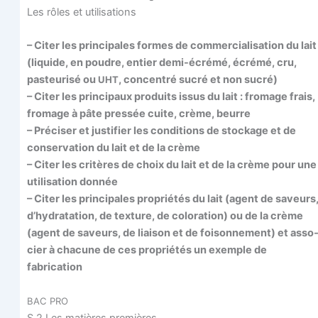
Les rôles et utilisations
– Citer les prin­ci­pales formes de com­mer­cia­li­sa­tion du lait
(liquide, en poudre, entier demi-écré­mé, écré­mé, cru,
pas­teu­ri­sé ou
, concen­tré sucré et non sucré)
UHT
– Citer les prin­ci­paux pro­duits issus du lait : fro­mage frais,
fro­mage à pâte pres­sée cuite, crème, beurre
– Pré­ci­ser et jus­ti­fier les condi­tions de sto­ckage et de
conser­va­tion du lait et de la crème
– Citer les cri­tères de choix du lait et de la crème pour une
uti­li­sa­tion donnée
– Citer les prin­ci­pales pro­prié­tés du lait (agent de saveurs
d’hydratation, de tex­ture, de colo­ra­tion) ou de la crème
(agent de saveurs, de liai­son et de foi­son­ne­ment) et asso
cier à cha­cune de ces pro­prié­tés un exemple de
fabrication
BAC
PRO
S 2 Les matières premières