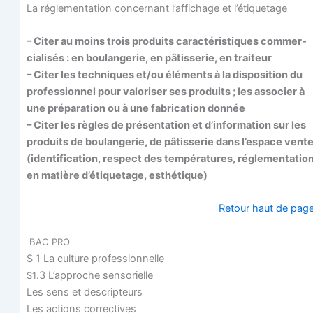
La régle­men­ta­tion concer­nant l’affichage et l’étiquetage
– Citer au moins trois pro­duits carac­té­ris­tiques com­mer­
cia­li­sés : en bou­lan­ge­rie, en pâtis­se­rie, en traiteur
– Citer les tech­niques et/ou élé­ments à la dis­po­si­tion du
pro­fes­sion­nel pour valo­ri­ser ses pro­duits ; les asso­cier à
une pré­pa­ra­tion ou à une fabri­ca­tion donnée
– Citer les règles de pré­sen­ta­tion et d’information sur les
pro­duits de bou­lan­ge­rie, de pâtis­se­rie dans l’espace vent
(iden­ti­fi­ca­tion, res­pect des tem­pé­ra­tures, régle­men­ta­tio
en matière d’é­ti­que­tage, esthétique)
Retour haut de pag
BAC
PRO
S 1 La culture professionnelle
.3 L’approche sensorielle
S1
Les sens et descripteurs
Les actions correctives