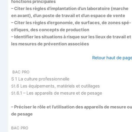
fonc­tions principales
– Citer les règles d’implantation d’un labo­ra­toire (marche
en avant), d’un poste de tra­vail et d’un espace de vente
– Citer les règles d’ergonomie, de sur­faces, de zones spé­
ci­fiques, des concepts de production
– Iden­ti­fier les situa­tions à risque sur les lieux de tra­vail et
les mesures de pré­ven­tion associées
Retour haut de pag
BAC
PRO
S 1 La culture professionnelle
.6 Les équi­pe­ments, maté­riels et outillages
S1
.6.1 – Les appa­reils de mesure et de pesage
S1
– Pré­ci­ser le rôle et l’utilisation des appa­reils de mesure o
de pesage
BAC
PRO