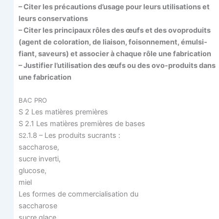
– Citer les pré­cau­tions d’usage pour leurs uti­li­sa­tions et
leurs conservations
– Citer les prin­ci­paux rôles des œufs et des ovo­pro­duits
(agent de colo­ra­tion, de liai­son, foi­son­ne­ment, émul­si­
fiant, saveurs) et asso­cier à chaque rôle une fabrication
– Jus­ti­fier l’utilisation des œufs ou des ovo-pro­duits dans
une fabrication
BAC
PRO
S 2 Les matières premières
S 2.1 Les matières pre­mières de bases
.1.8 – Les pro­duits sucrants :
S2
saccharose,
sucre inverti,
glucose,
miel
Les formes de com­mer­cia­li­sa­tion du
saccharose
sucre glace