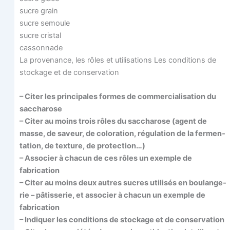
sucre grain
sucre semoule
sucre cristal
cassonnade
La pro­ve­nance, les rôles et uti­li­sa­tions Les condi­tions de
sto­ckage et de conservation
– Citer les prin­ci­pales formes de com­mer­cia­li­sa­tion du
saccharose
– Citer au moins trois rôles du sac­cha­rose (agent de
masse, de saveur, de colo­ra­tion, régu­la­tion de la fer­men­
ta­tion, de tex­ture, de protection…)
– Asso­cier à cha­cun de ces rôles un exemple de
fabrication
– Citer au moins deux autres sucres uti­li­sés en bou­lan­ge­
rie – pâtis­se­rie, et asso­cier à cha­cun un exemple de
fabrication
– Indi­quer les condi­tions de sto­ckage et de conservation