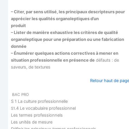
– Citer, par sens uti­li­sé, les prin­ci­paux des­crip­teurs pour
appré­cier les qua­li­tés orga­no­lep­tiques d’un
produit
– Lis­ter de manière exhaus­tive les cri­tères de qua­li­té
orga­no­lep­tique pour une pré­pa­ra­tion ou une fabri­ca­tion
donnée
– Énu­mé­rer quelques actions cor­rec­tives à mener en
situa­tion pro­fes­sion­nelle en pré­sence de
défauts : de
saveurs, de textures
Retour haut de pag
BAC
PRO
S 1 La culture professionnelle
.4 Le voca­bu­laire professionnel
S1
Les termes professionnels
Les uni­tés de mesure
Défi­nir les prin­ci­paux termes professionnels