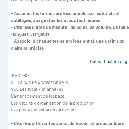
– Asso­cier les termes pro­fes­sion­nels aux maté­riels et
outillages, aux ges­tuelles et aux techniques
– Citer les uni­tés de mesure : de poids, de volume, de taille
(lon­gueur, largeur)
– Asso­cier à chaque terme pro­fes­sion­nel, une défi­ni­tion
claire et précise
Retour haut de pag
BAC
PRO
S 1 La culture professionnelle
.5 Les locaux et annexes
S1
L’aménagement de l’espace
Les cir­cuits d’organisation de la production
Les postes et situa­tions à risque
– Citer les dif­fé­rentes zones de tra­vail, et pré­ci­ser leurs