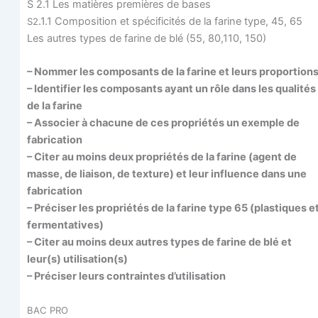
S 2.1 Les matières pre­mières de bases
.1.1 Com­po­si­tion et spé­ci­fi­ci­tés de la farine type, 45, 65
S2
Les autres types de farine de blé (55, 80,110, 150)
– Nom­mer les com­po­sants de la farine et leurs proportion
– Iden­ti­fier les com­po­sants ayant un rôle dans les qua­li­tés
de la farine
– Asso­cier à cha­cune de ces pro­prié­tés un exemple de
fabrication
– Citer au moins deux pro­prié­tés de la farine (agent de
masse, de liai­son, de tex­ture) et leur influence dans une
fabrication
– Pré­ci­ser les pro­prié­tés de la farine type 65 (plas­tiques e
fermentatives)
– Citer au moins deux autres types de farine de blé et
leur(s) utilisation(s)
– Pré­ci­ser leurs contraintes d’utilisation
BAC
PRO