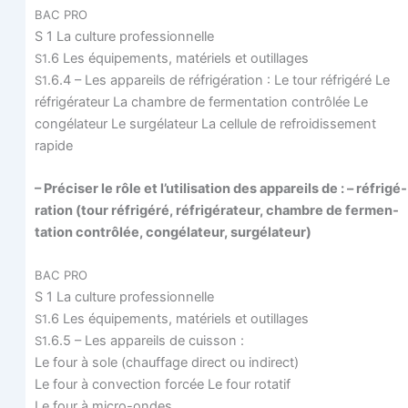
BAC
PRO
S 1 La culture professionnelle
.6 Les équi­pe­ments, maté­riels et outillages
S1
.6.4 – Les appa­reils de réfri­gé­ra­tion : Le tour réfri­gé­ré Le
S1
réfri­gé­ra­teur La chambre de fer­men­ta­tion contrô­lée Le
congé­la­teur Le sur­gé­la­teur La cel­lule de refroi­dis­se­ment
rapide
– Pré­ci­ser le rôle et l’utilisation des appa­reils de : – réfri­gé­
ra­tion (tour réfri­gé­ré, réfri­gé­ra­teur, chambre de fer­men­
ta­tion contrô­lée, congé­la­teur, surgélateur)
BAC
PRO
S 1 La culture professionnelle
.6 Les équi­pe­ments, maté­riels et outillages
S1
.6.5 – Les appa­reils de cuisson :
S1
Le four à sole (chauf­fage direct ou indirect)
Le four à convec­tion for­cée Le four rotatif
Le four à micro-ondes