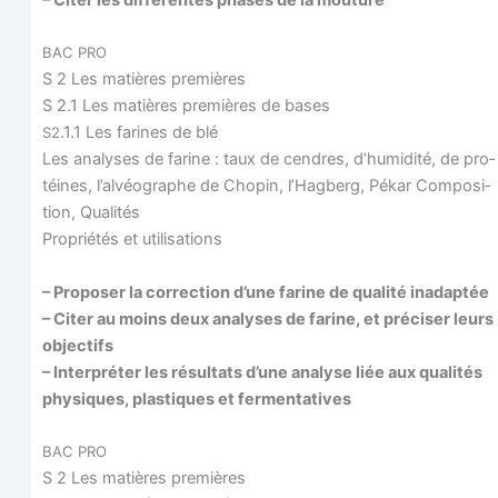
– Citer les dif­fé­rentes phases de la mouture
BAC
PRO
S 2 Les matières premières
S 2.1 Les matières pre­mières de bases
.1.1 Les farines de blé
S2
Les ana­lyses de farine : taux de cendres, d’humidité, de pro­
téines, l’alvéographe de Cho­pin, l’Hagberg, Pékar Com­po­si­
tion, Qualités
Pro­prié­tés et utilisations
– Pro­po­ser la cor­rec­tion d’une farine de qua­li­té inadaptée
– Citer au moins deux ana­lyses de farine, et pré­ci­ser leurs
objectifs
– Inter­pré­ter les résul­tats d’une ana­lyse liée aux qua­li­tés
phy­siques, plas­tiques et fermentatives
BAC
PRO
S 2 Les matières premières