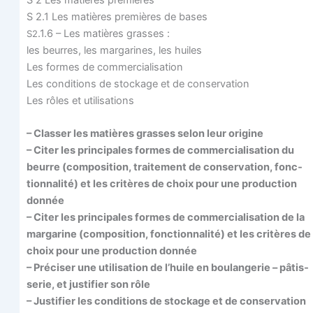
S 2.1 Les matières pre­mières de bases
.1.6 – Les matières grasses :
S2
les beurres, les mar­ga­rines, les huiles
Les formes de commercialisation
Les condi­tions de sto­ckage et de conservation
Les rôles et utilisations
– Clas­ser les matières grasses selon leur origine
– Citer les prin­ci­pales formes de com­mer­cia­li­sa­tion du
beurre (com­po­si­tion, trai­te­ment de conser­va­tion, fonc­
tion­na­li­té) et les cri­tères de choix pour une pro­duc­tion
donnée
– Citer les prin­ci­pales formes de com­mer­cia­li­sa­tion de la
mar­ga­rine (com­po­si­tion, fonc­tion­na­li­té) et les cri­tères de
choix pour une pro­duc­tion donnée
– Pré­ci­ser une uti­li­sa­tion de l’huile en bou­lan­ge­rie – pâtis­
se­rie, et jus­ti­fier son rôle
– Jus­ti­fier les condi­tions de sto­ckage et de conser­va­tion