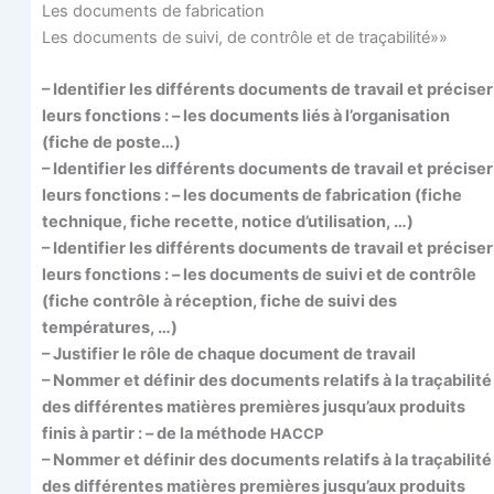
Les docu­ments de fabrication
Les docu­ments de sui­vi, de contrôle et de traçabilité»»
– Iden­ti­fier les dif­fé­rents docu­ments de tra­vail et pré­ci­ser
leurs fonc­tions : – les docu­ments liés à l’organisation
(fiche de poste…)
– Iden­ti­fier les dif­fé­rents docu­ments de tra­vail et pré­ci­ser
leurs fonc­tions : – les docu­ments de fabri­ca­tion (fiche
tech­nique, fiche recette, notice d’utilisation, …)
– Iden­ti­fier les dif­fé­rents docu­ments de tra­vail et pré­ci­ser
leurs fonc­tions : – les docu­ments de sui­vi et de contrôle
(fiche contrôle à récep­tion, fiche de sui­vi des
températures, …)
– Jus­ti­fier le rôle de chaque docu­ment de travail
– Nom­mer et défi­nir des docu­ments rela­tifs à la tra­ça­bi­li­té
des dif­fé­rentes matières pre­mières jusqu’aux pro­duits
finis à par­tir : – de la méthode
HACCP
– Nom­mer et défi­nir des docu­ments rela­tifs à la tra­ça­bi­li­té
des dif­fé­rentes matières pre­mières jusqu’aux pro­duits