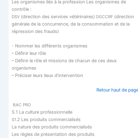
Les orga­nismes liés à la pro­fes­sion Les orga­nismes de
contrôle :
(direc­tion des ser­vices vété­ri­naires)
(direc­tion
DSV
DGCCRF
géné­rale de la concur­rence, de la consom­ma­tion et de la
répres­sion des frauds)
- Nom­mer les dif­fé­rents organismes
– Défi­nir leur rôle
– Défi­nir le rôle et mis­sions de cha­cun de ces deux
organismes
– Pré­ci­ser leurs lieux d’intervention
Retour haut de pag
BAC
PRO
S 1 La culture professionnelle
.2 Les pro­duits commercialisés
S1
La nature des pro­duits commercialisés
Les règles de pré­sen­ta­tion des produits