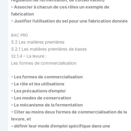
régu­la­tion de fer­men­ta­tion, de conservation)
– Asso­cier à cha­cun de ces rôles un exemple de
fabrication
– Jus­ti­fier l’utilisation du sel pour une fabri­ca­tion donnée
BAC
PRO
S 2 Les matières premières
S 2.1 Les matières pre­mières de bases
.1.4 – La levure :
S2
Les formes de commercialisation
– Les formes de commercialisation
– Le rôle et les utilisations
– Les pré­cau­tions d’emploi
– Les modes de conservation
– Le méca­nisme de la fermentation
– Citer au moins deux formes de com­mer­cia­li­sa­tion de la
levure, et
– défi­nir leur mode d’emploi spé­ci­fique dans une