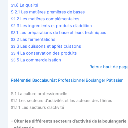
.8 La qua­li­té
S1
S 2.1 Les matières pre­mières de bases
.2 Les matières com­plé­men­taires
S2
.3 Les ingré­dients et pro­duits d’addition
S2
.1 Les pré­pa­ra­tions de base et leurs tech­niques
S3
.2 Les fer­men­ta­tions
S3
.3 Les cuis­sons et après cuis­sons
S3
.4 La conser­va­tion des pro­duits
S3
.5 La commercialisation
S3
Retour haut de pag
Réfé­ren­tiel Bac­ca­lau­réat Pro­fes­sion­nel Bou­lan­ger Pâtissier
S 1 La culture professionnelle
.1 Les sec­teurs d’activités et les acteurs des filières
S1
.1.1 Les sec­teurs d’activité
S1
– Citer les dif­fé­rents sec­teurs d’activité de la bou­lan­ge­rie
– pâtisserie