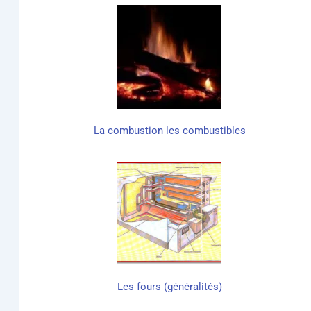
La com­bus­tion les combustibles
Les fours (géné­ra­li­tés)