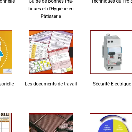
on­nelle
Guide de Bonnes Pra­
Tech­niques du Froi
tiques et d’Hygiène en
Pâtisserie
orielle
Les docu­ments de travail
Sécu­ri­té Electrique