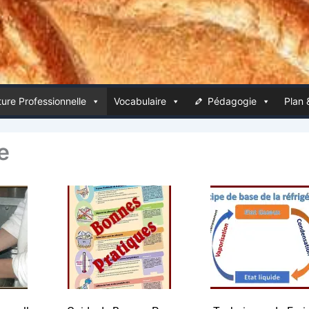
ure Pro­fes­sion­nelle
Voca­bu­laire
Péda­go­gie
Plan 
le