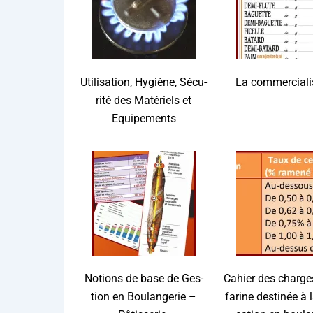
Uti­li­sa­tion, Hygiène, Sécu­
La com­mer­cia­li­
ri­té des Maté­riels et
Equipements
Notions de base de Ges­
Cahier des charge
tion en Bou­lan­ge­rie –
farine des­ti­née à l