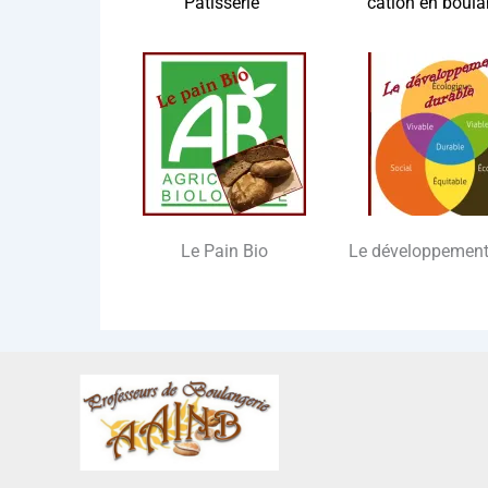
Pâtisserie
ca­tion en boula
Le Pain Bio
Le déve­lop­pe­men