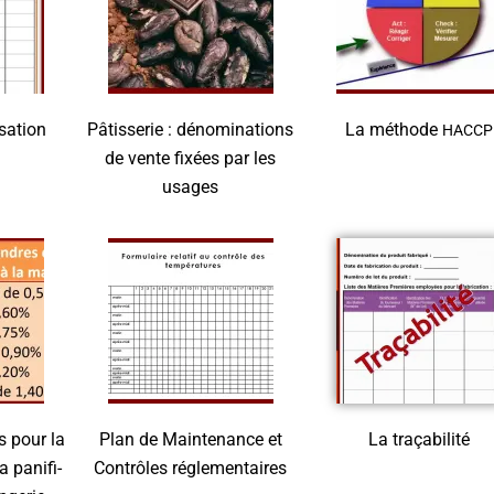
sa­tion
Pâtis­se­rie : déno­mi­na­tions
La méthode
HACCP
de vente fixées par les
usages
s pour la
Plan de Main­te­nance et
La tra­ça­bi­li­té
a pani­fi­
Contrôles réglementaires