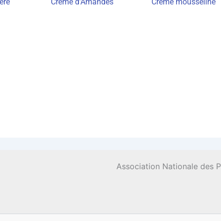
ère
Crème d’A­mandes
Crème mous­se­line
Association Nationale des 