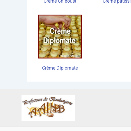
Crème Chi­boust
Crème pâtis­si
Crème Diplo­mate