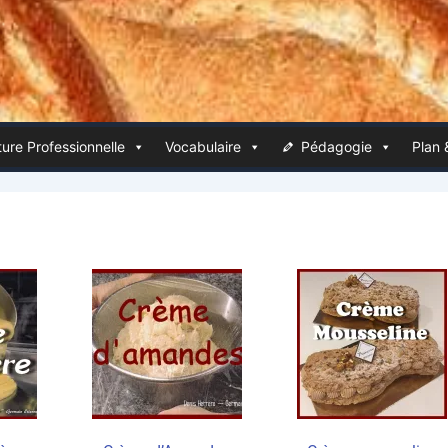
ure Pro­fes­sion­nelle
Voca­bu­laire
Péda­go­gie
Plan 