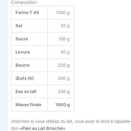
Com­po­si­tion
Farine T 45
1000 g
Sel
20 g
Sucre
100 g
Levure
40 g
Beurre
250 g
Œufs (6)
300 g
Eau ou lait
250 g
Masse finale
1960 g
Atten­tion si vous uti­li­sez du lait, vous avez le droit à l’ap­pel­la­
tion
«Pain au Lait Brioché»