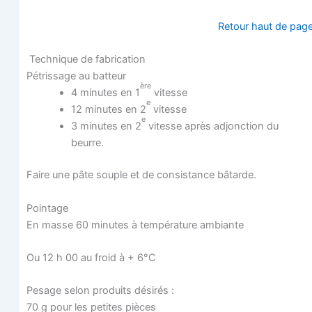
Retour haut de pag
Tech­nique de fabrication
Pétris­sage au batteur
ère
4 minutes en 1
vitesse
e
12 minutes en 2
vitesse
e
3 minutes en 2
vitesse après adjonc­tion du
beurre.
Faire une pâte souple et de consis­tance bâtarde.
Poin­tage
En masse 60 minutes à tem­pé­ra­ture ambiante
Ou 12 h 00 au froid à + 6°C
Pesage selon pro­duits désirés :
70 g pour les petites pièces