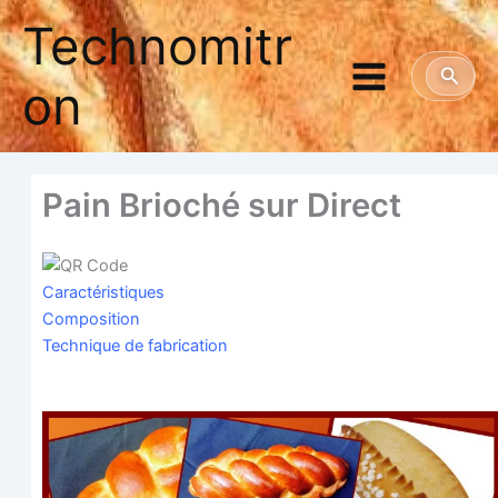
Aller
Technomitr
au
contenu
Reche
on
Pain Brio­ché sur Direct
Carac­té­ris­tiques
Com­po­si­tion
Tech­nique de fabrication