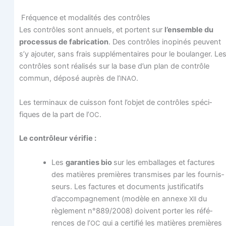
Fré­quence et moda­li­tés des contrôles
Les contrôles sont annuels, et portent sur
l’ensemble du
pro­ces­sus de fabri­ca­tion
. Des contrôles inopi­nés peuvent
s’y ajou­ter, sans frais sup­plé­men­taires pour le bou­lan­ger. Le
contrôles sont réa­li­sés sur la base d’un plan de contrôle
com­mun, dépo­sé auprès de l’
.
INAO
Les ter­mi­naux de cuis­son font l’objet de contrôles spé­ci­
fiques de la part de l’
.
OC
Le contrô­leur vérifie :
Les
garan­ties bio
sur les embal­lages et fac­tures
des matières pre­mières trans­mises par les four­nis­
seurs. Les fac­tures et docu­ments jus­ti­fi­ca­tifs
d’accompagnement (modèle en annexe
du
XII
règle­ment n°889/2008) doivent por­ter les réfé­
rences de l’
qui a cer­ti­fié les matières pre­mières
OC