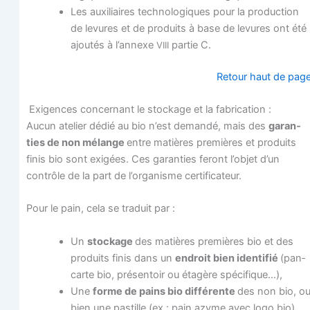
Les auxi­liaires tech­no­lo­giques pour la pro­duc­tion
de levures et de pro­duits à base de levures ont été
ajou­tés à l’annexe
par­tie C.
VIII
Retour haut de pag
Exi­gences concer­nant le sto­ckage et la fabrication :
Aucun ate­lier dédié au bio n’est deman­dé, mais des
garan­
ties de non mélange
entre matières pre­mières et pro­duits
finis bio sont exi­gées. Ces garan­ties feront l’objet d’un
contrôle de la part de l’organisme certificateur.
Pour le pain, cela se tra­duit par :
Un
sto­ckage
des matières pre­mières bio et des
pro­duits finis dans un
endroit bien iden­ti­fié
(pan­
carte bio, pré­sen­toir ou éta­gère spécifique…),
Une
forme de pains bio dif­fé­rente
des non bio, o
bien une pas­tille (ex : pain azyme avec logo bio)