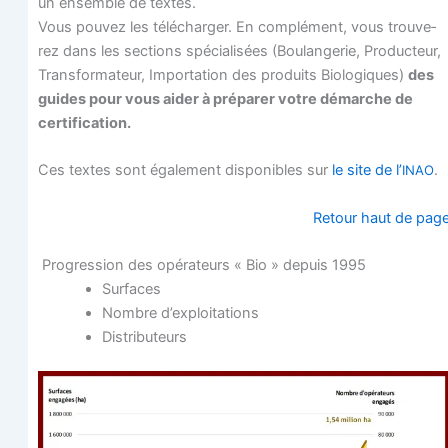
un ensemble de textes.
Vous pou­vez les télé­char­ger. En com­plé­ment, vous trou­ve­
rez dans les sec­tions spé­cia­li­sées (Bou­lan­ge­rie, Pro­duc­teur,
Trans­for­ma­teur, Impor­ta­tion des pro­duits Bio­lo­giques)
des
guides pour vous aider à pré­pa­rer votre démarche de
certification.
Ces textes sont éga­le­ment dis­po­nibles sur
le site de l’
.
INAO
Retour haut de pag
Pro­gres­sion des opé­ra­teurs « Bio » depuis 1995
Sur­faces
Nombre d’exploitations
Dis­tri­bu­teurs