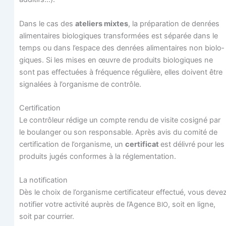
Dans le cas des
ate­liers mixtes
, la pré­pa­ra­tion de den­rées
ali­men­taires bio­lo­giques trans­for­mées est sépa­rée dans le
temps ou dans l’es­pace des den­rées ali­men­taires non bio­lo­
giques. Si les mises en œuvre de pro­duits bio­lo­giques ne
sont pas effec­tuées à fré­quence régu­lière, elles doivent être
signa­lées à l’organisme de contrôle.
Cer­ti­fi­ca­tion
Le contrô­leur rédige un compte ren­du de visite cosi­gné par
le bou­lan­ger ou son res­pon­sable. Après avis du comi­té de
cer­ti­fi­ca­tion de l’organisme, un
cer­ti­fi­cat
est déli­vré pour les
pro­duits jugés conformes à la réglementation.
La noti­fi­ca­tion
Dès le choix de l’organisme cer­ti­fi­ca­teur effec­tué, vous deve
noti­fier votre acti­vi­té auprès de l’Agence
, soit en ligne,
BIO
soit par courrier.