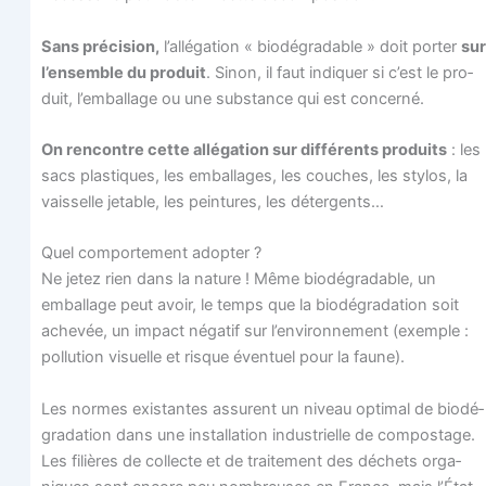
Sans pré­ci­sion,
l’allégation « bio­dé­gra­dable » doit por­ter
sur
l’ensemble du pro­duit
. Sinon, il faut indi­quer si c’est le pro­
duit, l’emballage ou une sub­stance qui est concerné.
On ren­contre cette allé­ga­tion sur dif­fé­rents pro­duits
: les
sacs plas­tiques, les embal­lages, les couches, les sty­los, la
vais­selle jetable, les pein­tures, les détergents…
Quel com­por­te­ment adopter ?
Ne jetez rien dans la nature ! Même bio­dé­gra­dable, un
embal­lage peut avoir, le temps que la bio­dé­gra­da­tion soit
ache­vée, un impact néga­tif sur l’environnement (exemple :
pol­lu­tion visuelle et risque éven­tuel pour la faune).
Les normes exis­tantes assurent un niveau opti­mal de bio­dé­
gra­da­tion dans une ins­tal­la­tion indus­trielle de com­pos­tage.
Les filières de col­lecte et de trai­te­ment des déchets orga­