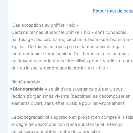
Retour haut de pag
Des excep­tions au pré­fixe « bio »
Cer­tains termes uti­li­sant le pré­fixe « bio » sont consa­crés
par l’usage : bio­car­bu­rants, bio­chi­mie, bio­masse, bio­tech­no­
lo­gies… Cer­taines marques pré­exis­tantes peuvent éga­le­
ment conte­nir le terme « bio ». Ces termes et ces marques
ne doivent cepen­dant pas être uti­li­sés pour « ver­dir » un pro
duit ou lais­ser entendre que le pro­duit est « bio ».
Bio­dé­gra­dable
«
Bio­dé­gra­dable »
se dit d’une sub­stance qui peut, sous
l’action d’organismes vivants (bac­té­ries) se décom­po­ser en
élé­ments divers sans effet nui­sible pour l’environnement.
La bio­dé­gra­da­bi­li­té s’apprécie en pre­nant en compte à la foi
le degré de décom­po­si­tion d’une sub­stance et le temps
néces­saire pour obte­nir cette décomposition.