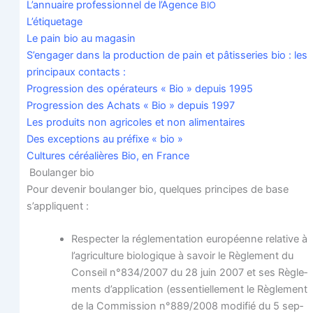
L’annuaire pro­fes­sion­nel de l’Agence
BIO
L’étiquetage
Le pain bio au magasin
S’engager dans la pro­duc­tion de pain et pâtis­se­ries bio : les
prin­ci­paux contacts :
Pro­gres­sion des opé­ra­teurs « Bio » depuis 1995
Pro­gres­sion des Achats « Bio » depuis 1997
Les pro­duits non agri­coles et non alimentaires
Des excep­tions au pré­fixe « bio »
Cultures céréa­lières Bio, en France
Bou­lan­ger bio
Pour deve­nir bou­lan­ger bio, quelques prin­cipes de base
s’appliquent :
Res­pec­ter la régle­men­ta­tion euro­péenne rela­tive à
l’a­gri­cul­ture bio­lo­gique à savoir le Règle­ment du
Conseil n°834/2007 du 28 juin 2007 et ses Règle­
ments d’application (essen­tiel­le­ment le Règle­ment
de la Com­mis­sion n°889/2008 modi­fié du 5 sep­