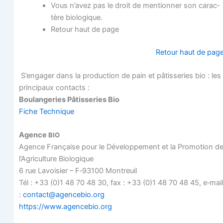
Vous n’avez pas le droit de men­tion­ner son carac­
tère biologique.
Retour haut de page
Retour haut de pag
S’engager dans la pro­duc­tion de pain et pâtis­se­ries bio : les
prin­ci­paux contacts :
Bou­lan­ge­ries Pâtis­se­ries Bio
Fiche Tech­nique
Agence
BIO
Agence Fran­çaise pour le Déve­lop­pe­ment et la Pro­mo­tion d
l’Agriculture Biologique
6 rue Lavoi­sier – F‑93100 Montreuil
Tél : +33 (0)1 48 70 48 30, fax : +33 (0)1 48 70 48 45, e‑mail
:
contact@agencebio.org
https://www.agencebio.org