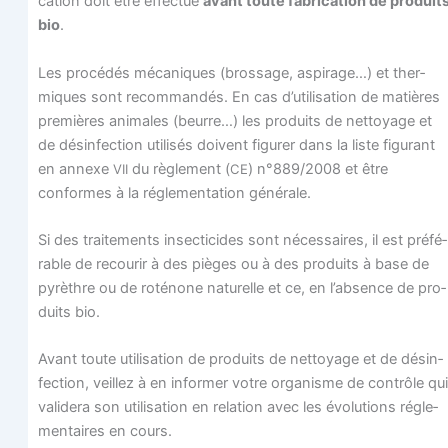
ca­tion doit être effec­tué
avant toute fabri­ca­tion de pro­duit
bio
.
Les pro­cé­dés méca­niques (bros­sage, aspi­rage…) et ther­
miques sont recom­man­dés. En cas d’utilisation de matières
pre­mières ani­males (beurre…) les pro­duits de net­toyage et
de dés­in­fec­tion uti­li­sés doivent figu­rer dans la liste figu­rant
en annexe
du règle­ment (
) n°889/2008 et être
VII
CE
conformes à la régle­men­ta­tion générale.
Si des trai­te­ments insec­ti­cides sont néces­saires, il est pré­fé­
rable de recou­rir à des pièges ou à des pro­duits à base de
pyrèthre ou de roté­none natu­relle et ce, en l’absence de pro­
duits bio.
Avant toute uti­li­sa­tion de pro­duits de net­toyage et de dés­in­
fec­tion, veillez à en infor­mer votre orga­nisme de contrôle qui
vali­de­ra son uti­li­sa­tion en rela­tion avec les évo­lu­tions régle­
men­taires en cours.