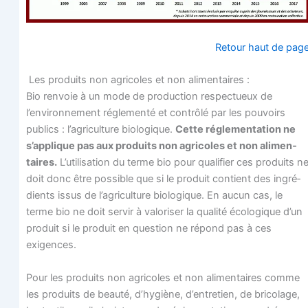
Retour haut de pag
Les pro­duits non agri­coles et non alimentaires :
Bio ren­voie à un mode de pro­duc­tion res­pec­tueux de
l’environnement régle­men­té et contrô­lé par les pou­voirs
publics : l’agriculture bio­lo­gique.
Cette régle­men­ta­tion ne
s’applique pas aux pro­duits non agri­coles et non ali­men­
taires.
L’utilisation du terme bio pour qua­li­fier ces pro­duits n
doit donc être pos­sible que si le pro­duit contient des ingré­
dients issus de l’agriculture bio­lo­gique. En aucun cas, le
terme bio ne doit ser­vir à valo­ri­ser la qua­li­té éco­lo­gique d’un
pro­duit si le pro­duit en ques­tion ne répond pas à ces
exigences.
Pour les pro­duits non agri­coles et non ali­men­taires comme
les pro­duits de beau­té, d’hygiène, d’entretien, de bri­co­lage,