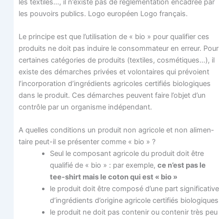
les tex­tiles…, il n’existe pas de régle­men­ta­tion enca­drée par
les pou­voirs publics. Logo euro­péen Logo français.
Le prin­cipe est que l’utilisation de « bio » pour qua­li­fier ces
pro­duits ne doit pas induire le consom­ma­teur en erreur. Pour
cer­taines caté­go­ries de pro­duits (tex­tiles, cos­mé­tiques…), il
existe des démarches pri­vées et volon­taires qui pré­voient
l’incorporation d’ingrédients agri­coles cer­ti­fiés bio­lo­giques
dans le pro­duit. Ces démarches peuvent faire l’objet d’un
contrôle par un orga­nisme indépendant.
A quelles condi­tions un pro­duit non agri­cole et non ali­men­
taire peut-il se pré­sen­ter comme « bio » ?
Seul le com­po­sant agri­cole du pro­duit doit être
qua­li­fié de « bio » : par exemple,
ce n’est pas le
tee-shirt mais le coton qui est « bio »
le pro­duit doit être com­po­sé d’une part signi­fi­ca­tive
d’ingrédients d’origine agri­cole cer­ti­fiés biologiques
le pro­duit ne doit pas conte­nir ou conte­nir très peu