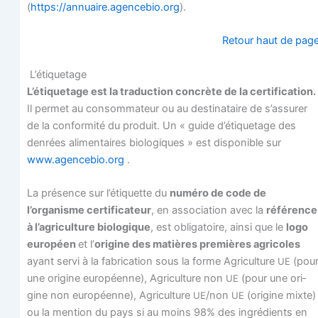
(
https://annuaire.agencebio.org
).
Retour haut de pag
L’étiquetage
L’étiquetage est la tra­duc­tion concrète de la cer­ti­fi­ca­tion.
Il per­met au consom­ma­teur ou au des­ti­na­taire de s’assurer
de la confor­mi­té du pro­duit. Un « guide d’étiquetage des
den­rées ali­men­taires bio­lo­giques » est dis­po­nible sur
www.agencebio.org
.
La pré­sence sur l’étiquette du
numé­ro de code de
l’organisme cer­ti­fi­ca­teur
, en asso­cia­tion avec la
réfé­rence
à l’agriculture bio­lo­gique
, est obli­ga­toire, ain­si que le
logo
euro­péen
et l’
ori­gine des matières pre­mières agri­coles
ayant ser­vi à la fabri­ca­tion sous la forme Agri­cul­ture
(pou
UE
une ori­gine euro­péenne), Agri­cul­ture non
(pour une ori­
UE
gine non euro­péenne), Agri­cul­ture
/non
(ori­gine mixte)
UE
UE
ou la men­tion du pays si au moins 98% des ingré­dients en