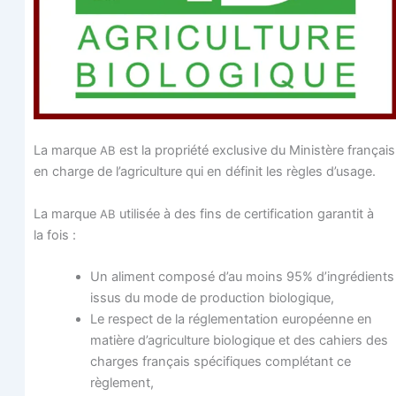
La marque
est la pro­prié­té exclu­sive du Minis­tère fran­çais
AB
en charge de l’agriculture qui en défi­nit les règles d’usage.
La marque
uti­li­sée à des fins de cer­ti­fi­ca­tion garan­tit à
AB
la fois :
Un ali­ment com­po­sé d’au moins 95% d’ingrédients
issus du mode de pro­duc­tion biologique,
Le res­pect de la régle­men­ta­tion euro­péenne en
matière d’agriculture bio­lo­gique et des cahiers des
charges fran­çais spé­ci­fiques com­plé­tant ce
règlement,