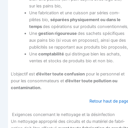
sur les pains bio,
Une fabri­ca­tion et une cuis­son par séries com­
plètes bio,
sépa­rées phy­si­que­ment ou dans le
temps
des opé­ra­tions sur pro­duits conventionnels
Une
ges­tion rigou­reuse
des sachets spé­ci­fiques
aux pains bio (si vous en pro­po­sez), ain­si que des
publi­ci­tés se rap­por­tant aux pro­duits bio proposés,
Une
comp­ta­bi­li­té
qui dis­tingue bien les achats,
ventes et stocks de pro­duits bio et non bio.
L’objectif est
d’éviter toute confu­sion
pour le per­son­nel et
pour les consom­ma­teurs et
d’éviter toute pol­lu­tion ou
contamination.
Retour haut de pag
Exi­gences concer­nant le net­toyage et la désinfection
Un net­toyage appro­prié des cir­cuits et du maté­riel de fabri­