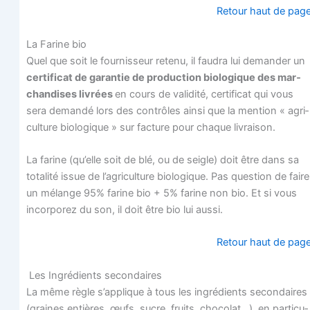
Retour haut de pag
La Farine bio
Quel que soit le four­nis­seur rete­nu, il fau­dra lui deman­der un
cer­ti­fi­cat de garan­tie de pro­duc­tion bio­lo­gique des mar­
chan­dises livrées
en cours de vali­di­té, cer­ti­fi­cat qui vous
sera deman­dé lors des contrôles ain­si que la men­tion « agri­
cul­ture bio­lo­gique » sur fac­ture pour chaque livraison.
La farine (qu’elle soit de blé, ou de seigle) doit être dans sa
tota­li­té issue de l’agriculture bio­lo­gique. Pas ques­tion de faire
un mélange 95% farine bio + 5% farine non bio. Et si vous
incor­po­rez du son, il doit être bio lui aussi.
Retour haut de pag
Les Ingré­dients secondaires
La même règle s’applique à tous les ingré­dients secon­daires
(graines entières, œufs, sucre, fruits, cho­co­lat…), en par­ti­cu­