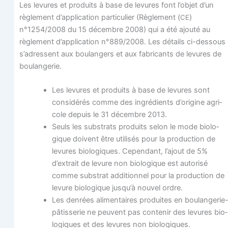
Les levures et pro­duits à base de levures font l’objet d’un
règle­ment d’application par­ti­cu­lier (Règle­ment (
)
CE
n°1254/2008 du 15 décembre 2008) qui a été ajou­té au
règle­ment d’application n°889/2008. Les détails ci-des­sous
s’adressent aux bou­lan­gers et aux fabri­cants de levures de
boulangerie.
Les levures et pro­duits à base de levures sont
consi­dé­rés comme des ingré­dients d’origine agri­
cole depuis le 31 décembre 2013.
Seuls les sub­strats pro­duits selon le mode bio­lo­
gique doivent être uti­li­sés pour la pro­duc­tion de
levures bio­lo­giques. Cepen­dant, l’ajout de 5%
d’extrait de levure non bio­lo­gique est auto­ri­sé
comme sub­strat addi­tion­nel pour la pro­duc­tion de
levure bio­lo­gique jusqu’à nou­vel ordre.
Les den­rées ali­men­taires pro­duites en bou­lan­ge­rie
pâtis­se­rie ne peuvent pas conte­nir des levures bio­
lo­giques et des levures non biologiques.