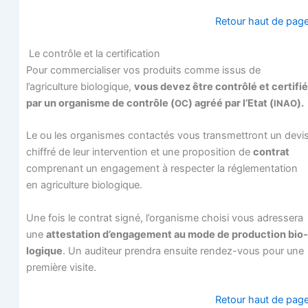
Retour haut de pag
Le contrôle et la certification
Pour com­mer­cia­li­ser vos pro­duits comme issus de
l’agriculture bio­lo­gique,
vous devez être contrô­lé et cer­ti­fié
par un orga­nisme de contrôle (
) agréé par l’Etat (
).
OC
INAO
Le ou les orga­nismes contac­tés vous trans­met­tront un devi
chif­fré de leur inter­ven­tion et une pro­po­si­tion de
contrat
com­pre­nant un enga­ge­ment à res­pec­ter la régle­men­ta­tion
en agri­cul­ture biologique.
Une fois le contrat signé, l’organisme choi­si vous adres­se­ra
une
attes­ta­tion d’engagement au mode de pro­duc­tion bio­
lo­gique
. Un audi­teur pren­dra ensuite ren­dez-vous pour une
pre­mière visite.
Retour haut de pag