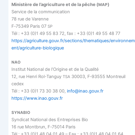
Minis­tère de l’agriculture et de la pêche (
)
MAP
Ser­vice de la communication
78 rue de Varenne
F‑75349 Paris 07
SP
Tél : +33 (0)1 49 55 83 72, fax : +33 (0)1 49 55 48 77
https://agriculture.gouv.fr/sections/thematiques/environnem
ent/agriculture-biologique
NAO
Ins­ti­tut Natio­nal de l’Origine et de la Qualité
12, rue Hen­ri Rol-Tan­guy
30003, F‑93555 Mon­treuil
TSA
cedex
Tél : +33 (0)1 73 30 38 00,
info@inao.gouv.fr
https://www.inao.gouv.fr
SYNABIO
Syn­di­cat Natio­nal des Entre­prises Bio
16 rue Mont­brun, F‑75014 Paris
Tél : +33 (0)1 48 04 01 49 – Fax : +33 (0)1 48 04 01 64,