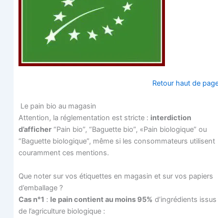
Retour haut de pag
Le pain bio au magasin
Atten­tion, la régle­men­ta­tion est stricte :
inter­dic­tion
d’afficher
“Pain bio”, “Baguette bio”, «Pain bio­lo­gique” ou
“Baguette bio­lo­gique”, même si les consom­ma­teurs uti­lisent
cou­ram­ment ces mentions.
Que noter sur vos éti­quettes en maga­sin et sur vos papiers
d’emballage ?
Cas n°1
:
le pain contient au moins 95%
d’ingrédients issus
de l’agriculture biologique :