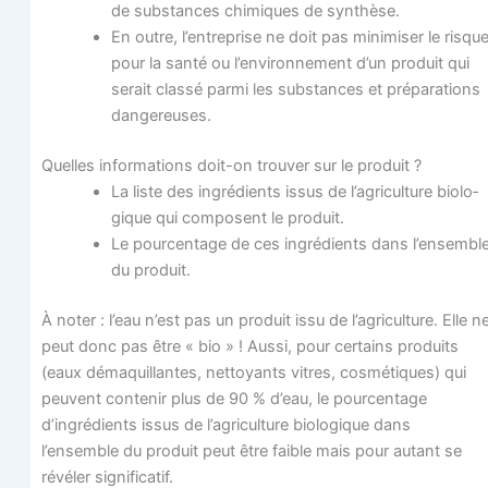
de sub­stances chi­miques de synthèse.
En outre, l’entreprise ne doit pas mini­mi­ser le risqu
pour la san­té ou l’environnement d’un pro­duit qui
serait clas­sé par­mi les sub­stances et pré­pa­ra­tions
dangereuses.
Quelles infor­ma­tions doit-on trou­ver sur le produit ?
La liste des ingré­dients issus de l’agriculture bio­lo­
gique qui com­posent le produit.
Le pour­cen­tage de ces ingré­dients dans l’ensembl
du produit.
À noter : l’eau n’est pas un pro­duit issu de l’agriculture. Elle n
peut donc pas être « bio » ! Aus­si, pour cer­tains pro­duits
(eaux déma­quillantes, net­toyants vitres, cos­mé­tiques) qui
peuvent conte­nir plus de 90 % d’eau, le pour­cen­tage
d’ingrédients issus de l’agriculture bio­lo­gique dans
l’ensemble du pro­duit peut être faible mais pour autant se
révé­ler significatif.