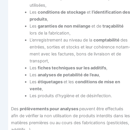
utilisées,
Les
condi­tions de sto­ckage
et
l’identification des
pro­duits
,
Les
garan­ties de non mélange
et de
tra­ça­bi­li­té
lors de la fabrication,
L’enregistrement au niveau de la
comp­ta­bi­li­té
des
entrées, sor­ties et stocks et leur cohé­rence notam­
ment avec les fac­tures, bons de livrai­son et de
transport,
Les
fiches tech­niques sur les addi­tifs
,
Les
ana­lyses de pota­bi­li­té de l’eau
,
Les
éti­que­tages
et les
condi­tions de mise en
vente
,
Les pro­duits d’hygiène et de désinfection.
Des
pré­lè­ve­ments pour ana­lyses
peuvent être effec­tués
afin de véri­fier la non uti­li­sa­tion de pro­duits inter­dits dans les
matières pre­mières ou au cours des fabri­ca­tions (pes­ti­cides,
additifs…).