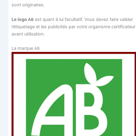
sont originaires.
Le logo
est quant à lui facul­ta­tif. Vous devez faire vali­der
AB
l’étiquetage et les publi­ci­tés par votre orga­nisme cer­ti­fi­ca­teur
avant utilisation.
La marque
AB