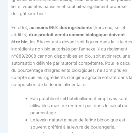
lier si vous êtes pâtis­sier et sou­hai­tez éga­le­ment pro­po­ser
des gâteaux bio !
En effet,
au moins 95% des ingré­dients
(hors eau, sel et
addi­tifs)
d’un pro­duit ven­du comme bio­lo­gique doivent
être bio
, les 5% res­tants devant soit figu­rer dans la liste des
ingré­dients non bio auto­ri­sés par l’annexe
du règle­ment
IX
n°889/2008 car non dis­po­nibles en bio, soit avoir reçu une
auto­ri­sa­tion déli­vrée par l’autorité com­pé­tente. Pour le cal­cul
du pour­cen­tage d’ingrédients bio­lo­giques, ne sont pris en
compte que les ingré­dients d’origine agri­cole entrant dans la
com­po­si­tion de la den­rée alimentaire.
Eau potable et sel habi­tuel­le­ment employés sont
uti­li­sables mais ne rentrent pas dans le cal­cul du
pourcentage.
Le levain natu­rel à base de farine bio­lo­gique est
sou­vent pré­fé­ré à la levure de boulangerie.