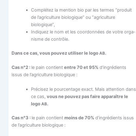
Com­plé­tez la men­tion bio par les termes “pro­duit
de l’agriculture bio­lo­gique” ou “agri­cul­ture
biologique”,
Indi­quez le nom et les coor­don­nées de votre orga­
nisme de contrôle.
Dans ce cas, vous pou­vez uti­li­ser le logo
.
AB
Cas n°2 :
le pain contient
entre 70 et 95%
d’ingrédients
issus de l’agriculture biologique :
Pré­ci­sez le pour­cen­tage exact. Mais atten­tion dans
ce cas,
vous ne pou­vez pas faire appa­raître le
logo
.
AB
Cas n°3 :
le pain contient
moins de 70%
d’ingrédients issus
de l’agriculture biologique :