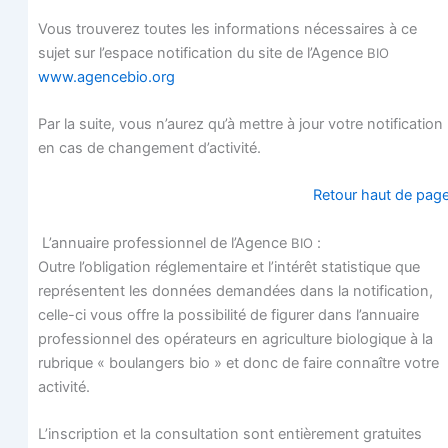
Vous trou­ve­rez toutes les infor­ma­tions néces­saires à ce
sujet sur l’espace noti­fi­ca­tion du site de l’Agence
BIO
www.agencebio.org
Par la suite, vous n’aurez qu’à mettre à jour votre noti­fi­ca­tion
en cas de chan­ge­ment d’activité.
Retour haut de pag
L’annuaire pro­fes­sion­nel de l’Agence
:
BIO
Outre l’obligation régle­men­taire et l’intérêt sta­tis­tique que
repré­sentent les don­nées deman­dées dans la noti­fi­ca­tion,
celle-ci vous offre la pos­si­bi­li­té de figu­rer dans l’annuaire
pro­fes­sion­nel des opé­ra­teurs en agri­cul­ture bio­lo­gique à la
rubrique « bou­lan­gers bio » et donc de faire connaître votre
activité.
L’inscription et la consul­ta­tion sont entiè­re­ment gra­tuites