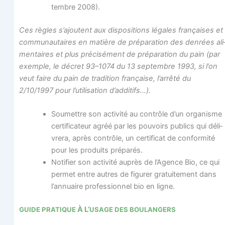
tembre 2008).
Ces règles s’ajoutent aux dis­po­si­tions légales fran­çaises et
com­mu­nau­taires en matière de pré­pa­ra­tion des den­rées ali
men­taires et plus pré­ci­sé­ment de pré­pa­ra­tion du pain (par
exemple, le décret 93–1074 du 13 sep­tembre 1993, si l’on
veut faire du pain de tra­di­tion fran­çaise, l’ar­rê­té du
2/10/1997 pour l’u­ti­li­sa­tion d’additifs…).
Sou­mettre son acti­vi­té au contrôle d’un orga­nisme
cer­ti­fi­ca­teur agréé par les pou­voirs publics qui déli­
vre­ra, après contrôle, un cer­ti­fi­cat de confor­mi­té
pour les pro­duits préparés.
Noti­fier son acti­vi­té auprès de l’A­gence Bio, ce qui
per­met entre autres de figu­rer gra­tui­te­ment dans
l’an­nuaire pro­fes­sion­nel bio en ligne.
À L’
GUIDE
PRATIQUE
USAGE
DES
BOULANGERS