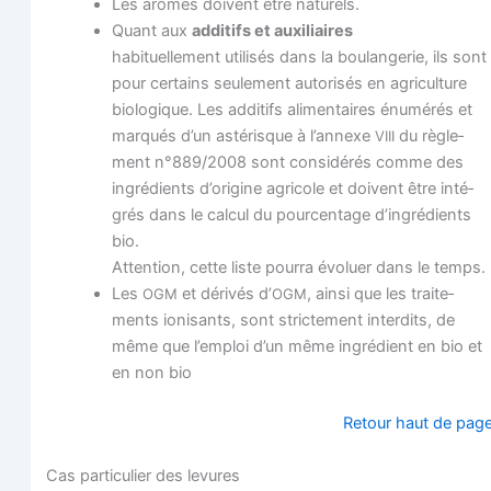
Les arômes doivent être naturels.
Quant aux
addi­tifs et auxi­liaires
habi­tuel­le­ment uti­li­sés dans la bou­lan­ge­rie, ils sont
pour cer­tains seule­ment auto­ri­sés en agri­cul­ture
bio­lo­gique. Les addi­tifs ali­men­taires énu­mé­rés et
mar­qués d’un asté­risque à l’annexe
du règle­
VIII
ment n°889/2008 sont consi­dé­rés comme des
ingré­dients d’origine agri­cole et doivent être inté­
grés dans le cal­cul du pour­cen­tage d’ingrédients
bio.
Atten­tion, cette liste pour­ra évo­luer dans le temps.
Les
et déri­vés d’
, ain­si que les trai­te­
OGM
OGM
ments ioni­sants, sont stric­te­ment inter­dits, de
même que l’emploi d’un même ingré­dient en bio et
en non bio
Retour haut de pag
Cas par­ti­cu­lier des levures