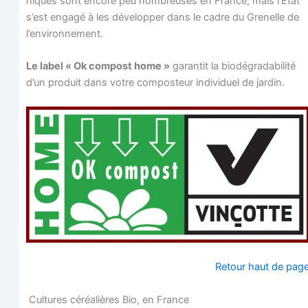
niques sont encore peu nom­breuses en France, mais l’État
s’est enga­gé à les déve­lop­per dans le cadre du Gre­nelle de
l’environnement.
Le label « Ok com­post home »
garan­tit la bio­dé­gra­da­bi­li­té
d’un pro­duit dans votre com­pos­teur indi­vi­duel de jardin.
Retour haut de pag
Cultures céréa­lières Bio, en France