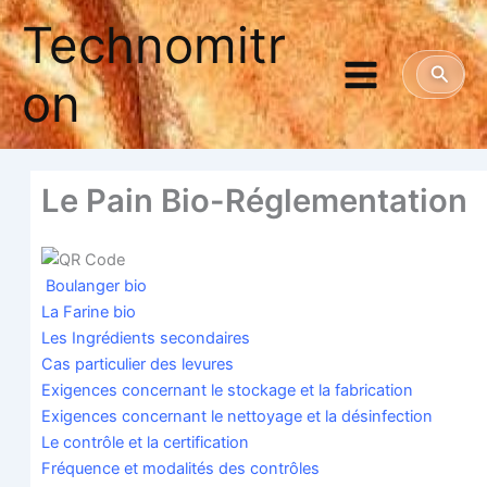
Aller
Technomitr
au
contenu
Reche
on
Le Pain Bio-Réglementation
Bou­lan­ger bio
La Farine bio
Les Ingré­dients secondaires
Cas par­ti­cu­lier des levures
Exi­gences concer­nant le sto­ckage et la fabrication
Exi­gences concer­nant le net­toyage et la désinfection
Le contrôle et la certification
Fré­quence et moda­li­tés des contrôles