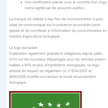
Une cer­ti­fi­ca­tion pla­cée sous le contrôle d’un orga­
nisme agréé par les pou­voirs publics.
La marque
uti­li­sée à des fins de com­mu­ni­ca­tion a pour
AB
objet de com­mu­ni­quer sur la pré­sence de pro­duits bio­lo­
giques et de contri­buer à l’information du consom­ma­teur en
matière d’agriculture biologique :
Le logo européen
D’utilisation éga­le­ment gra­tuite et obli­ga­toire depuis juillet
2010 sur les nou­veaux éti­que­tages pour les den­rées pré­em­
bal­lées à 95% et plus d’ingrédients bio­lo­giques, ce logo
atteste du res­pect du règle­ment
n°834/2007 et
CE
889/2008 modi­fié concer­nant le mode de pro­duc­tion
biologique.