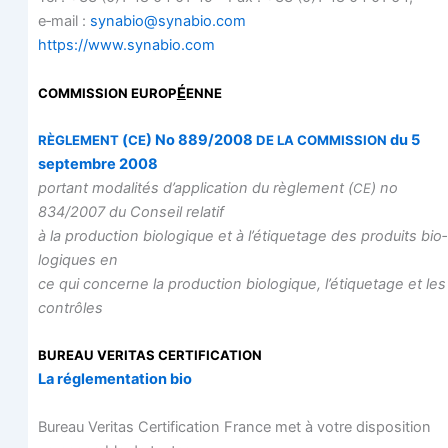
e‑mail :
synabio@synabio.com
https://www.synabio.com
É
COMMISSION
EUROP
ENNE
(
) No 889/2008
du 5
RÈGLEMENT
CE
DE
LA
COMMISSION
sep­tembre 2008
por­tant moda­li­tés d’ap­pli­ca­tion du règle­ment (
) no
CE
834/2007 du Conseil relatif
à la pro­duc­tion bio­lo­gique et à l’é­ti­que­tage des pro­duits bio­
lo­giques en
ce qui concerne la pro­duc­tion bio­lo­gique, l’é­ti­que­tage et les
contrôles
BUREAU
VERITAS
CERTIFICATION
La régle­men­ta­tion bio
Bureau Veri­tas Cer­ti­fi­ca­tion France met à votre dis­po­si­tion