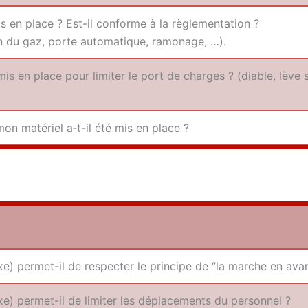
 mis en place ? Est-il conforme à la règlementation ?
­tion du gaz, porte auto­ma­tique, ramonage, …).
 mis en place pour limi­ter le port de charges ? (diable, lève
on maté­riel a‑t-il été mis en place ?
) per­met-il de res­pec­ter le prin­cipe de ‘’la marche en avan
e) per­met-il de limi­ter les dépla­ce­ments du personnel ?