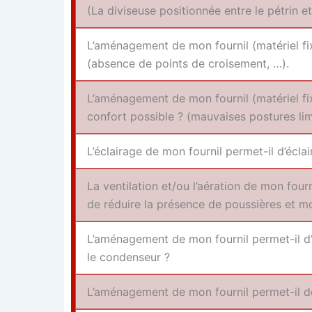
(La divi­seuse posi­tion­née entre le pétrin 
L’aménagement de mon four­nil (maté­riel fixe
(absence de points de croisement, …).
L’aménagement de mon four­nil (maté­riel fix
confort pos­sible ? (mau­vaises pos­tures lim
L’éclairage de mon four­nil per­met-il d’écla
La ven­ti­la­tion et/ou l’aération de mon four
de réduire la pré­sence de pous­sières et m
L’aménagement de mon four­nil per­met-il d’e
le condenseur ?
L’aménagement de mon four­nil per­met-il de r