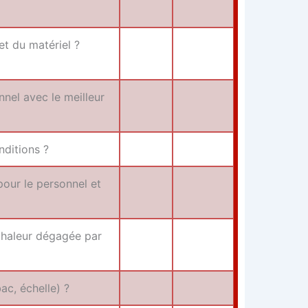
et du maté­riel ?
­nel avec le meilleur
nditions ?
pour le per­son­nel et
cha­leur déga­gée par
bac, échelle) ?