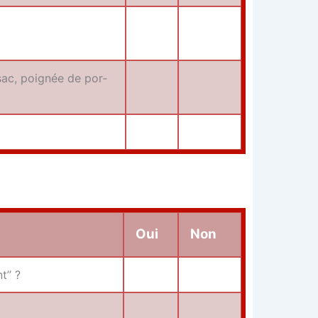
 sac, poi­gnée de por­
Oui
Non
t’’ ?