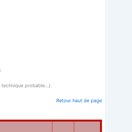
).
on tech­nique probable…).
Retour haut de page