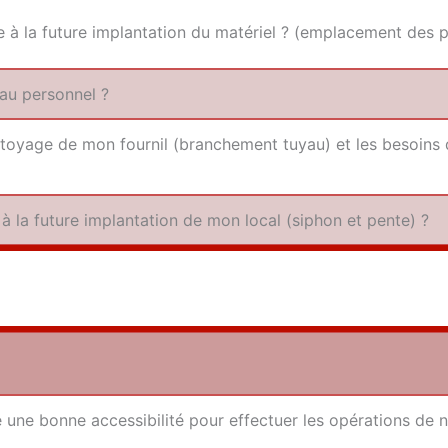
tée à la future implan­ta­tion du maté­riel ? (empla­ce­ment
des p
e au personnel ?
t­toyage de mon four­nil (bran­che­ment tuyau) et les besoins
 à la future implan­ta­tion de mon local (siphon et pente) ?
une bonne acces­si­bi­li­té pour effec­tuer les opé­ra­tions de 