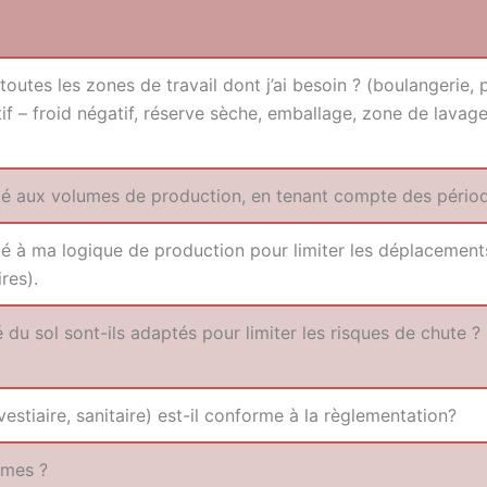
s les zones de tra­vail dont j’ai besoin ? (bou­lan­ge­rie, pâti
si­tif – froid néga­tif, réserve sèche, embal­lage, zone de lava
é aux volumes de pro­duc­tion, en tenant compte des pério
à ma logique de pro­duc­tion pour limi­ter les dépla­ce­ments
res).
 du sol sont-ils adap­tés pour limi­ter les risques de chute
s­tiaire, sani­taire) est-il conforme à la règlementation?
ormes ?