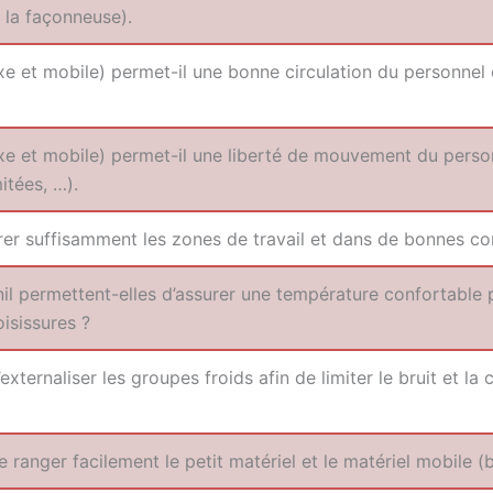
et la façonneuse).
 et mobile) per­met-il une bonne cir­cu­la­tion du per­son­nel 
e et mobile) per­met-il une liber­té de mou­ve­ment du per­son
itées, …).
irer suf­fi­sam­ment les zones de tra­vail et dans de bonnes co
­nil per­mettent-elles d’assurer une tem­pé­ra­ture confor­table 
oisissures ?
xternaliser les groupes froids afin de limi­ter le bruit et la 
an­ger faci­le­ment le petit maté­riel et le maté­riel mobile (