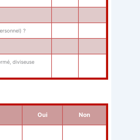
personnel) ?
r­mé, divi­seuse
Oui
Non