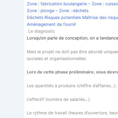
Zone : fabri­ca­tion bou­lan­ge­rie – Zone : cuis­
Zone : plonge – Zone : déchets
Déchets Risques poten­tiels Maî­trise des risq
Amé­na­ge­ment de fournil
Le diagnostic
Lorsqu’on parle de concep­tion, on a ten­dance 
Mais le pro­jet ne doit pas être abor­dé uni­que­
sociales et organisationnelles.
Lors de cette phase pré­li­mi­naire, vous devre
Les quan­ti­tés à pro­duire (chiffre d’affaires…).
L’effectif (nombre de salariés…).
Le rythme de tra­vail (heures d’ouverture, heure