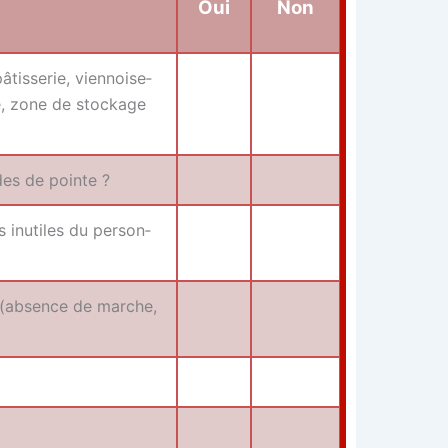
Oui
Non
s­se­rie, vien­noi­se­
ge, zone de sto­ckage
des de pointe ?
 inutiles du per­son­
 ? (absence de marche,