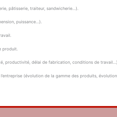
rie, pâtis­se­rie, trai­teur, sandwicherie…).
men­sion, puissance…).
ravail.
 produit.
, pro­duc­ti­vi­té, délai de fabri­ca­tion, condi­tions de travail…
l’entreprise (évo­lu­tion de la gamme des pro­duits, évo­lu­ti