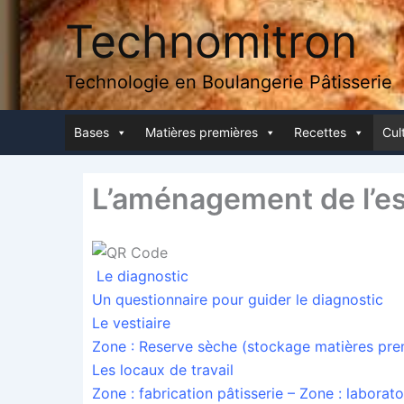
Aller
Technomitron
au
contenu
Technologie en Boulangerie Pâtisserie
Bases
Matières pre­mières
Recettes
Cult
L’aménagement de l’es
Le diag­nos­tic
Un ques­tion­naire pour gui­der le diagnostic
Le ves­tiaire
Zone : Reserve sèche (sto­ckage matières pre
Les locaux de travail
Zone : fabri­ca­tion pâtis­se­rie – Zone : labo­ra­t