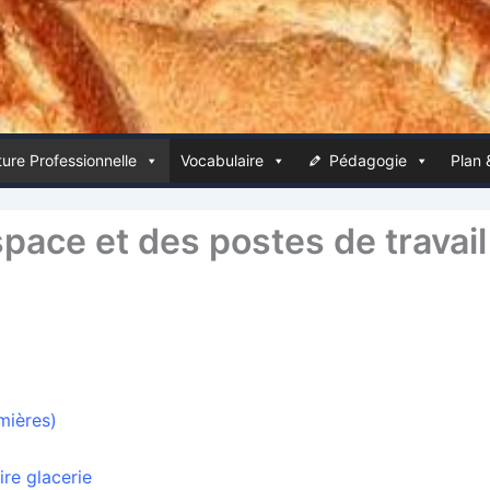
ure Pro­fes­sion­nelle
Voca­bu­laire
Péda­go­gie
Plan 
pace et des postes de travail
mières)
oire glacerie