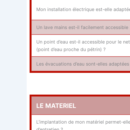
Mon ins­tal­la­tion élec­trique est-elle adap­
Un lave mains est-il faci­le­ment acces­sibl
Un point d’eau est-il acces­sible pour le ne
(point d’eau proche du pétrin) ?
Les éva­cua­tions d’eau sont-elles adap­tées
LE
MATERIEL
L’implantation de mon maté­riel per­met-elle 
d’entretien ?