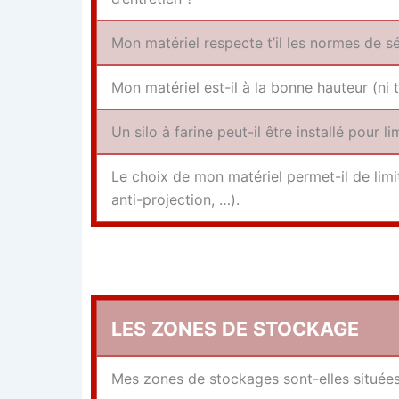
Mon maté­riel res­pecte t’il les normes de s
Mon maté­riel est-il à la bonne hau­teur (ni 
Un silo à farine peut-il être ins­tal­lé pour l
Le choix de mon maté­riel per­met-il de limi­
anti-projection, …).
LES
ZONES
DE
STOCKAGE
Mes zones de sto­ckages sont-elles situées 