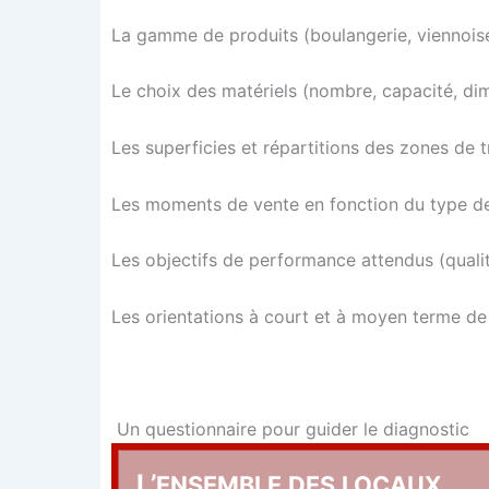
La gamme de pro­duits (bou­lan­ge­rie, vien­noi­se­
Le choix des maté­riels (nombre, capa­ci­té, di
Les super­fi­cies et répar­ti­tions des zones de t
Les moments de vente en fonc­tion du type de
Les objec­tifs de per­for­mance atten­dus (qua­li­té
Les orien­ta­tions à court et à moyen terme de 
Un ques­tion­naire pour gui­der le diagnostic
L’
ENSEMBLE
DES
LOCAUX