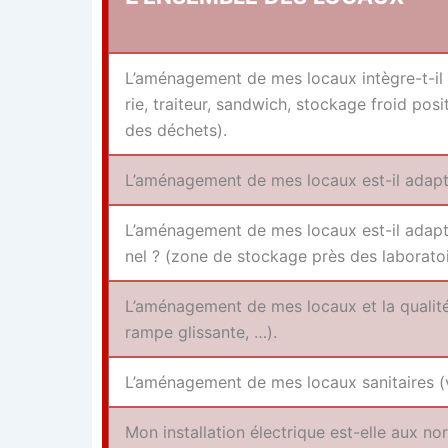
L’aménagement de mes locaux intègre-t-il toute
rie, trai­teur, sand­wich, sto­ckage froid po
des déchets).
L’aménagement de mes locaux est-il adap­t
L’aménagement de mes locaux est-il adap­té 
nel ? (zone de sto­ckage près des laboratoi
L’aménagement de mes locaux et la qua­li­té
rampe glissante, …).
L’aménagement de mes locaux sani­taires (ve
Mon ins­tal­la­tion élec­trique est-elle aux n