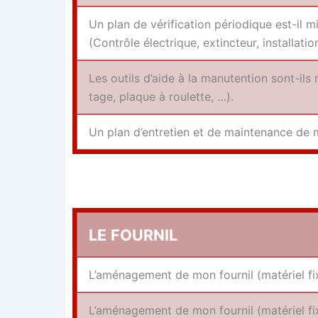
Un plan de véri­fi­ca­tion pério­dique est-il
(Contrôle élec­trique, extinc­teur, ins­tal­la
Les outils d’aide à la manu­ten­tion sont-ils
tage, plaque à roulette, …).
Un plan d’entretien et de main­te­nance de m
LE
FOURNIL
L’aménagement de mon four­nil (maté­riel fixe
L’aménagement de mon four­nil (maté­riel fix