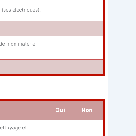
rises électriques).
 de mon maté­riel
Oui
Non
net­toyage et