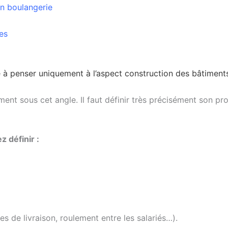
son boulangerie
ues
à pen­ser uni­que­ment à l’aspect construc­tion des bâtiment
ment sous cet angle. Il faut défi­nir très pré­ci­sé­ment son pr
z définir :
s de livrai­son, rou­le­ment entre les salariés…).