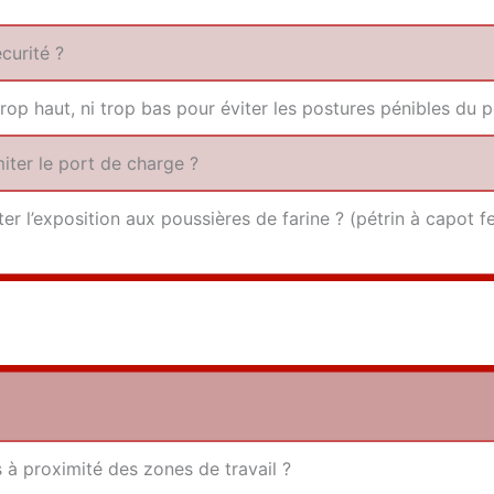
écurité ?
trop haut, ni trop bas pour évi­ter les pos­tures pénibles du 
imi­ter le port de charge ?
ter l’exposition aux pous­sières de farine ? (pétrin à capot fe
à proxi­mi­té des zones de travail ?