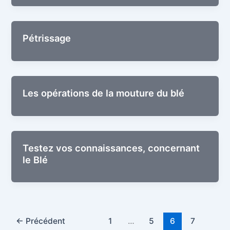
Pétris­sage
Les opé­ra­tions de la mou­ture du blé
Tes­tez vos connais­sances, concer­nant
le Blé
←
Précédent
1
…
5
6
7