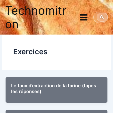
Aller
Technomitr
au
contenu
Reche
on
Exercices
Le taux d’extraction de la farine (tapes
les réponses)