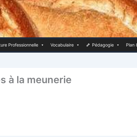
ure Pro­fes­sion­nelle
Voca­bu­laire
Péda­go­gie
Plan 
s à la meunerie