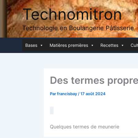
Aller
Technomitron
au
contenu
Technologie en Boulangerie Pâtisserie
Bases
Matières pre­mières
Recettes
Cult
Des termes propre
Par
francisbay
/
17 août 2024
Quelques termes de meunerie