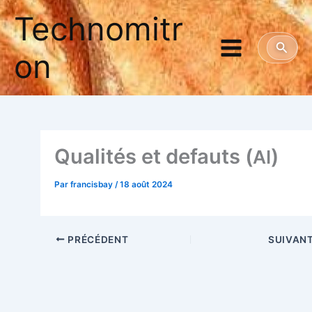
Aller
Technomitr
au
contenu
Reche
on
Qua­li­tés et defauts (
)
AI
Par
francisbay
/
18 août 2024
PRÉCÉDENT
SUIVAN