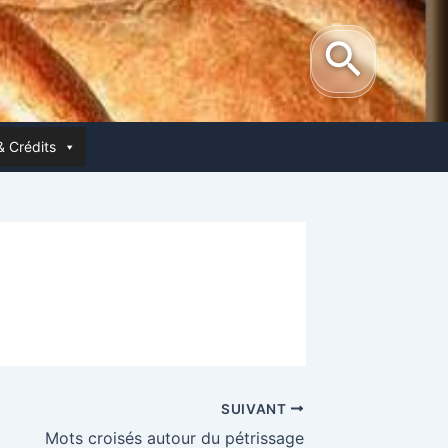
Reche
& Crédits
SUIVANT
Mots croi­sés autour du pétrissage