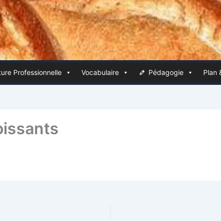
ure Pro­fes­sion­nelle
Voca­bu­laire
Péda­go­gie
Plan 
oissants