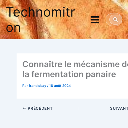
Aller
Technomitr
au
contenu
Reche
on
Connaître le méca­nisme d
la fer­men­ta­tion panaire
Par
francisbay
/
18 août 2024
PRÉCÉDENT
SUIVAN