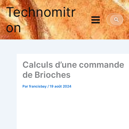
Aller
Technomitr
au
contenu
Reche
on
Cal­culs d’une com­mande
de Brioches
Par
francisbay
/
19 août 2024