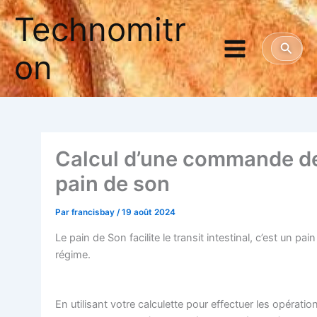
Aller
Technomitr
au
contenu
Reche
on
Cal­cul d’une com­mande d
pain de son
Par
francisbay
/
19 août 2024
Le pain de Son faci­lite le tran­sit intes­ti­nal, c’est un pai
régime.
En uti­li­sant votre cal­cu­lette pour effec­tuer les opé­ra­tio