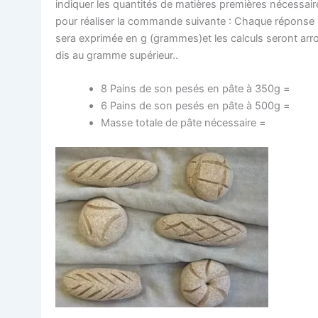
indi­quer les quan­ti­tés de matières pre­mières néces­sai
pour réa­li­ser la com­mande sui­vante : Chaque réponse
sera expri­mée en g (grammes)et les cal­culs seront arr
dis au gramme supérieur..
8 Pains de son pesés en pâte à 350g =
6 Pains de son pesés en pâte à 500g =
Masse totale de pâte nécessaire =