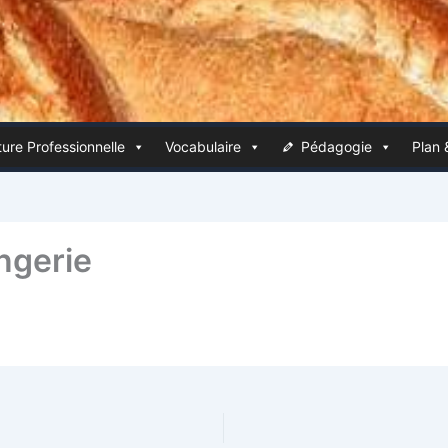
ure Pro­fes­sion­nelle
Voca­bu­laire
Péda­go­gie
Plan 
ngerie