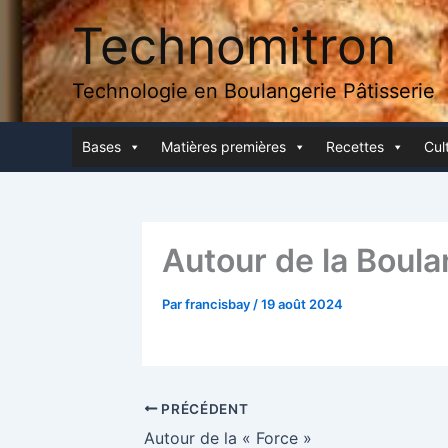
Aller
Technomitron
au
contenu
Technologie en Boulangerie Pâtisserie
Bases
Matières pre­mières
Recettes
Cult
Autour de la Boula
Par
francisbay
/
19 août 2024
PRÉCÉDENT
Autour de la « Force »