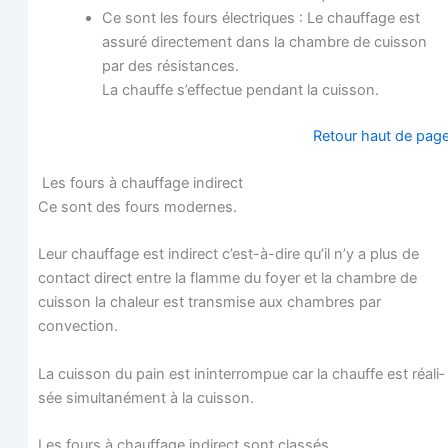
Ce sont les fours élec­triques : Le chauf­fage est
assu­ré direc­te­ment dans la chambre de cuis­son
par des résistances.
La chauffe s’effectue pen­dant la cuisson.
Retour haut de pag
Les fours à chauf­fage indirect
Ce sont des fours modernes.
Leur chauf­fage est indi­rect c’est-à-dire qu’il n’y a plus de
contact direct entre la flamme du foyer et la chambre de
cuis­son la cha­leur est trans­mise aux chambres par
convection.
La cuis­son du pain est inin­ter­rom­pue car la chauffe est réa­li­
sée simul­ta­né­ment à la cuisson.
Les fours à chauf­fage indi­rect sont classés