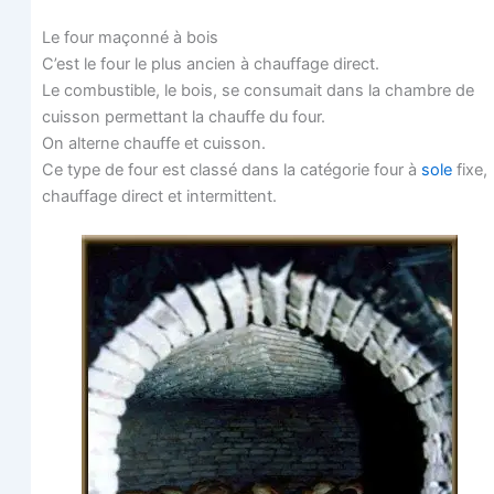
Le four maçon­né à bois
C’est le four le plus ancien à chauf­fage direct.
Le com­bus­tible, le bois, se consu­mait dans la chambre de
cuis­son per­met­tant la chauffe du four.
On alterne chauffe et cuisson.
Ce type de four est clas­sé dans la caté­go­rie four à
sole
fixe,
chauf­fage direct et intermittent.