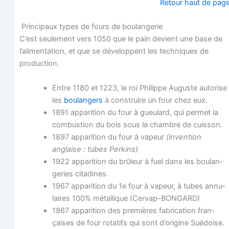
Retour haut de pag
Prin­ci­paux types de fours de boulangerie
C’est seule­ment vers 1050 que le pain devient une base de
l’alimentation, et que se déve­loppent les tech­niques de
production.
Entre 1180 et 1223, le roi Phi­lippe Auguste auto­rise
les
bou­lan­gers
à construire un four chez eux.
1891 appa­ri­tion du four à gueu­lard, qui per­met la
com­bus­tion du bois sous la chambre de cuisson.
1897 appa­ri­tion du four à vapeur
(inven­tion
anglaise : tubes Perkins)
1922 appa­ri­tion du brû­leur à fuel dans les bou­lan­
ge­ries citadines.
1967 appa­ri­tion du 1e four à vapeur, à tubes annu­
laires 100% métal­lique (Cer­vap-BON­GARD)
1967 appa­ri­tion des pre­mières fabri­ca­tion fran­
çaises de four rota­tifs qui sont d’origine Suédoise.