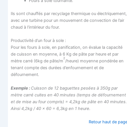
Fours à sole tournante.
Ils sont chauf­fés par recy­clage ther­mique ou élec­tri­que­ment,
avec une tur­bine pour un mou­ve­ment de convec­tion de l’air
chaud à l’intérieur du four.
Pro­duc­ti­vi­té d’un four à sole :
Pour les fours à sole, en pani­fi­ca­tion, on éva­lue la capa­ci­té
de cuis­son en moyenne, à 6 Kg de pâte par heure et par
2
mètre car­ré (6kg de pâte/m
/heure) moyenne pon­dé­rée en
tenant compte des durées d’en­four­ne­ment et de
défournement.
Exemple :
Cuis­son de 12 baguettes pesées à 350g par
mètre car­ré cuites en 40 minutes (temps de défour­ne­ment
et de mise au four com­pris) = 4,2kg de pâte en 40 minutes.
Ain­si 4,2kg / 40 x 60 = 6,3kg en 1 heure.
Retour haut de pag