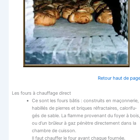
Retour haut de pag
Les fours à chauf­fage direct
Ce sont les fours bâtis : construits en maçon­ne­rie,
habillés de pierres et briques réfrac­taires, calo­ri­fu­
gés de sable. La flamme pro­ve­nant du foyer à bois
ou d’un brû­leur à gaz pénètre direc­te­ment dans la
chambre de cuisson.
Il faut chauf­fer le four avant chaque fournée.