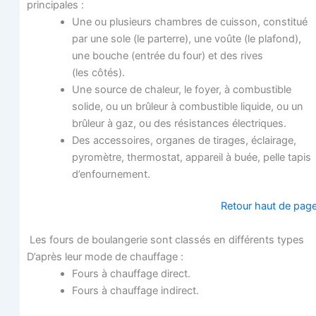
principales :
Une ou plu­sieurs chambres de cuis­son, consti­tué
par une sole (le par­terre), une voûte (le pla­fond),
une bouche (entrée du four) et des rives
(les côtés).
Une source de cha­leur, le foyer, à com­bus­tible
solide, ou un brû­leur à com­bus­tible liquide, ou un
brû­leur à gaz, ou des résis­tances électriques.
Des acces­soires, organes de tirages, éclai­rage,
pyro­mètre, ther­mo­stat, appa­reil à buée, pelle tapis
d’enfournement.
Retour haut de pag
Les fours de bou­lan­ge­rie sont clas­sés en dif­fé­rents types
D’a­près leur mode de chauffage :
Fours à chauf­fage direct.
Fours à chauf­fage indirect.