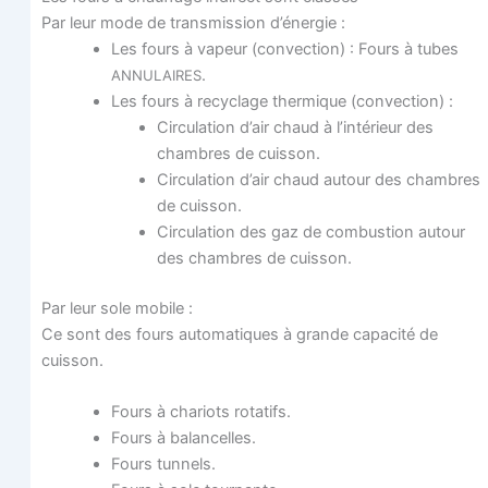
Par leur mode de trans­mis­sion d’énergie :
Les fours à vapeur (convec­tion) : Fours à tubes
.
ANNULAIRES
Les fours à recy­clage ther­mique (convec­tion) :
Cir­cu­la­tion d’air chaud à l’in­té­rieur des
chambres de cuisson.
Cir­cu­la­tion d’air chaud autour des chambres
de cuisson.
Cir­cu­la­tion des gaz de com­bus­tion autour
des chambres de cuisson.
Par leur sole mobile :
Ce sont des fours auto­ma­tiques à grande capa­ci­té de
cuisson.
Fours à cha­riots rotatifs.
Fours à balancelles.
Fours tun­nels.