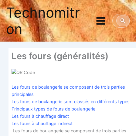
Aller
Technomitr
au
contenu
Reche
on
Les fours (géné­ra­li­tés)
Les fours de bou­lan­ge­rie se com­posent de trois par­ties
principales
Les fours de bou­lan­ge­rie sont clas­sés en dif­fé­rents types
Prin­ci­paux types de fours de boulangerie
Les fours à chauf­fage direct
Les fours à chauf­fage indirect
Les fours de bou­lan­ge­rie se com­posent de trois par­ties