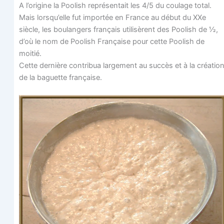
A l’origine la Poo­lish repré­sen­tait les 4/5 du cou­lage total.
Mais lorsqu’elle fut impor­tée en France au début du XXe
siècle, les bou­lan­gers fran­çais uti­li­sèrent des Poo­lish de ½,
d’où le nom de Poo­lish Fran­çaise pour cette Poo­lish de
moitié.
Cette der­nière contri­bua lar­ge­ment au suc­cès et à la créa­tio
de la baguette française.