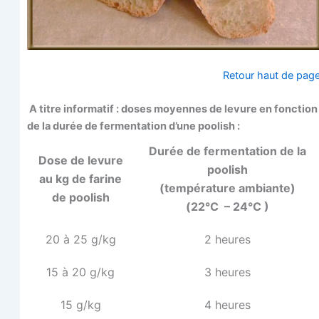
Retour haut de pag
A titre infor­ma­tif : doses moyennes de levure en fonc­tion
de la durée de fer­men­ta­tion d’une poolish :
Durée de fer­men­ta­tion de la
Dose de levure
poolish
au kg de farine
(tem­pé­ra­ture ambiante)
de poolish
(22°C – 24°C )
20 à 25 g/kg
2 heures
15 à 20 g/kg
3 heures
15 g/kg
4 heures