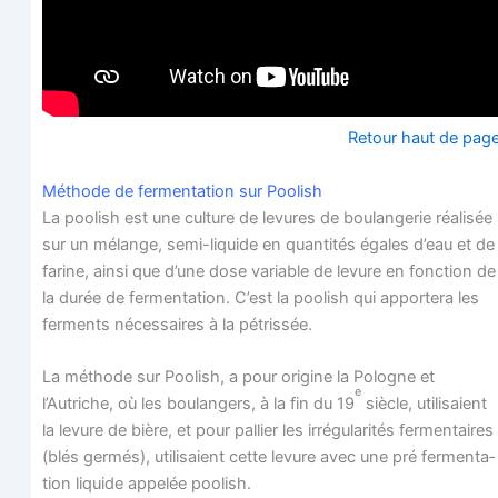
Retour haut de pag
Méthode de fer­men­ta­tion sur Poolish
La poo­lish est une culture de levures de bou­lan­ge­rie réa­li­sée
sur un mélange, semi-liquide en quan­ti­tés égales d’eau et de
farine, ain­si que d’une dose variable de levure en fonc­tion de
la durée de fer­men­ta­tion. C’est la poo­lish qui appor­te­ra les
fer­ments néces­saires à la pétrissée.
La méthode sur Poo­lish, a pour ori­gine la Pologne et
e
l’Autriche, où les bou­lan­gers, à la fin du 19
siècle, uti­li­saient
la levure de bière, et pour pal­lier les irré­gu­la­ri­tés fer­men­taires
(blés ger­més), uti­li­saient cette levure avec une pré fer­men­ta­
tion liquide appe­lée poolish.