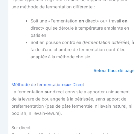
une méthode de fer­men­ta­tion différente :
Soit une «Fer­men­ta­tion
en
direct» ou» tra­vail
en
direct» qui se déroule à tem­pé­ra­ture ambiante en
parisien.
Soit en pousse contrô­lée
(fer­men­ta­tion dif­fé­rée)
, à
l’aide d’une chambre de fer­men­ta­tion contrô­lée
adap­tée à la méthode choisie.
Retour haut de pag
Méthode de fer­men­ta­tion
sur
Direct
La fer­men­ta­tion
sur
direct consiste à appor­ter uni­que­ment
de la levure de bou­lan­ge­rie à la pétris­sée, sans apport de
pré­fer­men­ta­tion (pas de pâte fer­men­tée, ni levain natu­rel, ni
poo­lish, ni levain-levure).
Sur direct