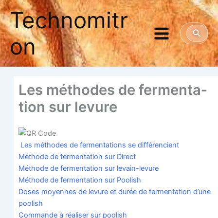
Aller
Technomitr
au
contenu
Reche
on
Les méthodes de fer­men­ta­
tion sur levure
Les méthodes de fer­men­ta­tions se différencient
Méthode de fer­men­ta­tion sur Direct
Méthode de fer­men­ta­tion sur levain-levure
Méthode de fer­men­ta­tion sur Poolish
Doses moyennes de levure et durée de fer­men­ta­tion d’une
poolish
Com­mande à réa­li­ser sur poolish