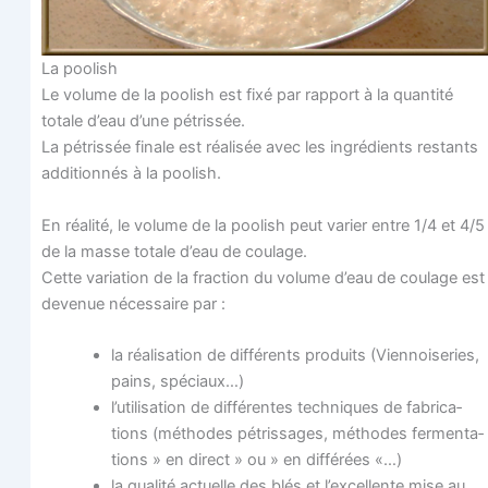
La poo­lish
Le volume de la poo­lish est fixé par rap­port à la quan­ti­té
totale d’eau d’une pétrissée.
La pétris­sée finale est réa­li­sée avec les ingré­dients res­tants
addi­tion­nés à la poolish.
En réa­li­té, le volume de la poo­lish peut varier entre 1/4 et 4/5
de la masse totale d’eau de coulage.
Cette varia­tion de la frac­tion du volume d’eau de cou­lage est
deve­nue néces­saire par :
la réa­li­sa­tion de dif­fé­rents pro­duits (Vien­noi­se­ries,
pains, spéciaux…)
l’utilisation de dif­fé­rentes tech­niques de fabri­ca­
tions (méthodes pétris­sages, méthodes fer­men­ta­
tions » en direct » ou » en différées «…)
la qua­li­té actuelle des blés et l’ex­cel­lente mise au