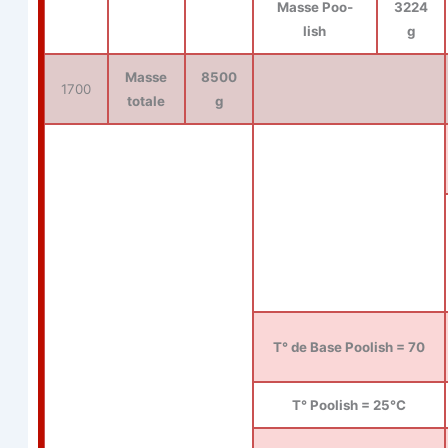
Masse Poo­
3224
lish
g
Masse
8500
1700
totale
g
T° de Base Poo­lish = 70
T° Poo­lish = 25°C