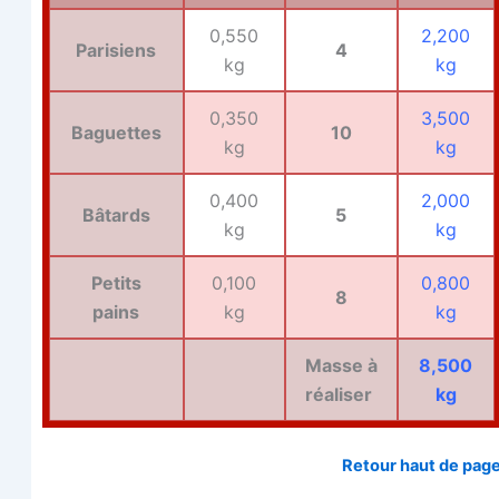
0,550
2,200
Pari­siens
4
kg
kg
0,350
3,500
Baguettes
10
kg
kg
0,400
2,000
Bâtards
5
kg
kg
Petits
0,100
0,800
8
pains
kg
kg
Masse à
8,500
réaliser
kg
Retour haut de pag