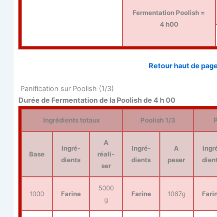
Fer­men­ta­tion Poo­lish =
4 h00
Retour haut de pag
Pani­fi­ca­tion sur Poo­lish (1/3)
Durée de Fer­men­ta­tion de la Poo­lish de 4 h 00
Ingré­dients totaux
Poo­lish 1/3
P
A
Ingré­
Ingré­
A
Ingr
Base
réa­li­
dients
dients
peser
dien
ser
5000
1000
Farine
Farine
1067g
Fari
g