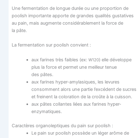
Une fer­men­ta­tion de longue durée ou une pro­por­tion de
poo­lish impor­tante apporte de grandes qua­li­tés gus­ta­tives
au pain, mais aug­mente consi­dé­ra­ble­ment la force de
la pâte.
La fer­men­ta­tion sur poo­lish convient :
aux farines très faibles (ex:
) elle déve­loppe
W120
plus la force et per­met une meilleur tenue
des pâtes.
aux farines hyper-amy­la­siques, les levures
consomment alors une par­tie l’excédent de sucres
et freinent la colo­ra­tion de la croûte à la cuisson.
aux pâtes col­lantes liées aux farines hyper-
enzymatiques.
Carac­tères orga­no­lep­tiques du pain sur poolish :
Le pain sur poo­lish pos­sède un léger arôme de