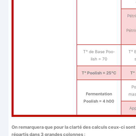
Pétr
Pétri
T° de Base Poo­
T° 
lish = 70
T° Poo­lish = 25°C
T°
Po
Fer­men­ta­tion
ma
Poo­lish = 4 h00
App
On remar­que­ra que pour la clar­té des cal­culs ceux-ci sont
répar­tis dans 3 grandes colonnes :