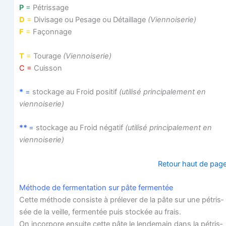
P
=
Pétrissage
D
=
Divi­sage ou Pesage ou Détaillage
(Vien­noi­se­rie)
F
=
Façonnage
T
=
Tou­rage
(Vien­noi­se­rie)
C =
Cuisson
*
=
sto­ckage au Froid posi­tif
(uti­li­sé prin­ci­pa­le­ment en
viennoiserie)
**
=
sto­ckage au Froid néga­tif
(uti­li­sé prin­ci­pa­le­ment en
viennoiserie)
Retour haut de pag
Méthode de fer­men­ta­tion sur pâte fermentée
Cette méthode consiste à pré­le­ver de la pâte sur une pétris­
sée de la veille, fer­men­tée puis sto­ckée au frais.
On incor­pore ensuite cette pâte le len­de­main dans la pétris­