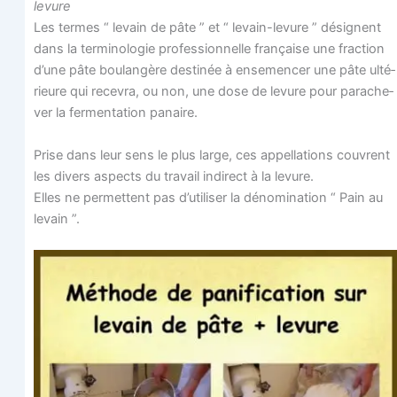
levure
Les termes “ levain de pâte ” et “ levain-levure ” dési­gnent
dans la ter­mi­no­lo­gie pro­fes­sion­nelle fran­çaise une frac­tion
d’une pâte bou­lan­gère des­ti­née à ense­men­cer une pâte ulté­
rieure qui rece­vra, ou non, une dose de levure pour par­ache­
ver la fer­men­ta­tion panaire.
Prise dans leur sens le plus large, ces appel­la­tions couvrent
les divers aspects du tra­vail indi­rect à la levure.
Elles ne per­mettent pas d’utiliser la déno­mi­na­tion “ Pain au
levain ”.