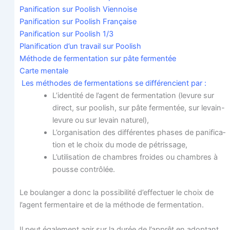
Pani­fi­ca­tion sur Poo­lish Viennoise
Pani­fi­ca­tion sur Poo­lish Française
Pani­fi­ca­tion sur Poo­lish 1/3
Pla­ni­fi­ca­tion d’un tra­vail sur Poolish
Méthode de fer­men­ta­tion sur pâte fermentée
Carte men­tale
Les méthodes de fer­men­ta­tions se dif­fé­ren­cient par :
L’identité de l’agent de fer­men­ta­tion (levure sur
direct, sur poo­lish, sur pâte fer­men­tée, sur levain-
levure ou sur levain naturel),
L’organisation des dif­fé­rentes phases de pani­fi­ca­
tion et le choix du mode de pétrissage,
L’utilisation de chambres froides ou chambres à
pousse contrôlée.
Le bou­lan­ger a donc la pos­si­bi­li­té d’ef­fec­tuer le choix de
l’agent fer­men­taire et de la méthode de fermentation.
Il peut éga­le­ment agir sur la durée de l’ap­prêt en adop­tant