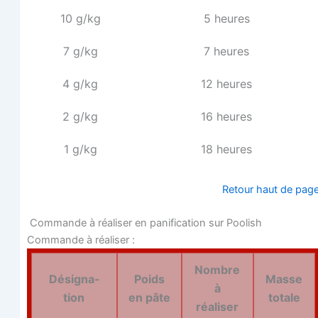
10 g/kg
5 heures
7 g/kg
7 heures
4 g/kg
12 heures
2 g/kg
16 heures
1 g/kg
18 heures
Retour haut de pag
Com­mande à réa­li­ser en pani­fi­ca­tion sur Poolish
Com­mande à réaliser :
Nombre
Dési­gna­
Poids
Masse
à
tion
en pâte
totale
réaliser