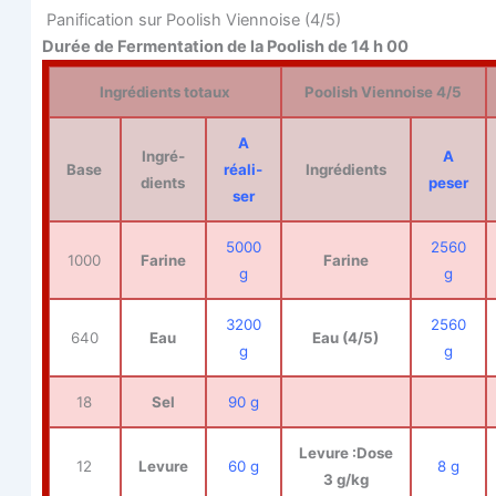
Pani­fi­ca­tion sur Poo­lish Vien­noise (4/5)
Durée de Fer­men­ta­tion de la Poo­lish de 14 h 00
Ingré­dients totaux
Poo­lish Vien­noise 4/5
A
Ingré­
A
Base
réa­li­
Ingré­dients
dients
peser
ser
5000
2560
1000
Farine
Farine
g
g
3200
2560
640
Eau
Eau (4/5)
g
g
18
Sel
90 g
Levure :Dose
12
Levure
60 g
8 g
3 g/kg