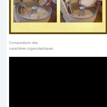
Com­pa­rai­son des
carac­tères organoleptiques