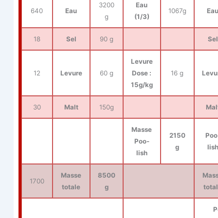
3200
Eau
640
Eau
1067g
Ea
g
(1/3)
18
Sel
90 g
Sel
Levure
12
Levure
60 g
Dose :
16 g
Levu
15g/kg
30
Malt
150g
Mal
Masse
2150
Poo
Poo­
g
lis
lish
Masse
8500
Mas
1700
totale
g
tota
P