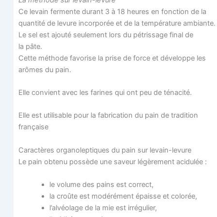
Ce levain fer­mente durant 3 à 18 heures en fonc­tion de la
quan­ti­té de levure incor­po­rée et de la tem­pé­ra­ture ambiante.
Le sel est ajou­té seule­ment lors du pétris­sage final de
la pâte.
Cette méthode favo­rise la prise de force et déve­loppe les
arômes du pain.
Elle convient avec les farines qui ont peu de ténacité.
Elle est uti­li­sable pour la fabri­ca­tion du pain de tra­di­tion
française
Carac­tères orga­no­lep­tiques du pain sur levain-levure
Le pain obte­nu pos­sède une saveur légè­re­ment acidulée :
le volume des pains est correct,
la croûte est modé­ré­ment épaisse et colorée,
l’alvéolage de la mie est irrégulier,