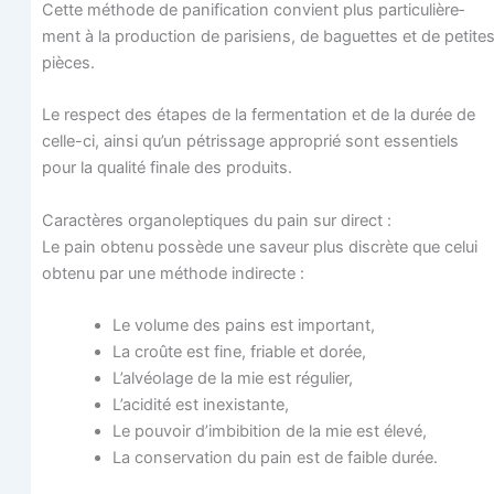
Cette méthode de pani­fi­ca­tion convient plus par­ti­cu­liè­re­
ment à la pro­duc­tion de pari­siens, de baguettes et de petite
pièces.
Le res­pect des étapes de la fer­men­ta­tion et de la durée de
celle-ci, ain­si qu’un pétris­sage appro­prié sont essen­tiels
pour la qua­li­té finale des produits.
Carac­tères orga­no­lep­tiques du pain sur direct :
Le pain obte­nu pos­sède une saveur plus dis­crète que celui
obte­nu par une méthode indirecte :
Le volume des pains est important,
La croûte est fine, friable et dorée,
L’alvéolage de la mie est régulier,
L’acidité est inexistante,
Le pou­voir d’imbibition de la mie est élevé,
La conser­va­tion du pain est de faible durée.