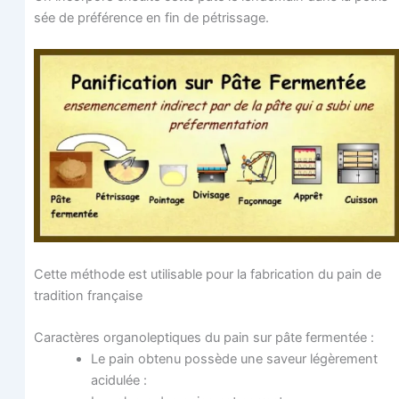
sée de pré­fé­rence en fin de pétrissage.
Cette méthode est uti­li­sable pour la fabri­ca­tion du pain de
tra­di­tion française
Carac­tères orga­no­lep­tiques du pain sur pâte fermentée :
Le pain obte­nu pos­sède une saveur légè­re­ment
acidulée :