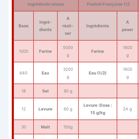
Ingré­dients totaux
Poo­lish Fran­çaise 1/2
A
Ingré­
A
Base
réa­li­
Ingré­dients
dients
peser
ser
5000
1600
1000
Farine
Farine
g
g
3200
1600
640
Eau
Eau (1/2)
g
g
18
Sel
90 g
Levure :Dose :
12
Levure
60 g
24 g
15 g/kg
30
Malt
150g