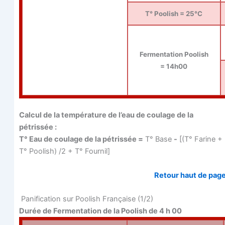
T° Poo­lish = 25°C
Fer­men­ta­tion Poo­lish
= 14h00
Cal­cul de la tem­pé­ra­ture de l’eau de cou­lage de la
pétrissée :
T° Eau de cou­lage de la pétris­sée =
T° Base
-
[(T° Farine +
T° Poo­lish) /2 + T° Fournil]
Retour haut de pag
Pani­fi­ca­tion sur Poo­lish Fran­çaise (1/2)
Durée de Fer­men­ta­tion de la Poo­lish de 4 h 00