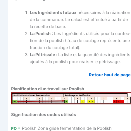
Les Ingré­dients totaux
néces­saires à la réa­li­sa­tion
de la com­mande. Le cal­cul est effec­tué à par­tir de
la recette de base.
La Poo­lish
: Les Ingré­dients uti­li­sés pour la confec­
tion de la poo­lish (L’eau de cou­lage repré­sente une
frac­tion du cou­lage total).
La Pétris­sée :
La liste et la quan­ti­té des ingré­dients
ajou­tés à la poo­lish pour réa­li­ser le pétrissage.
Retour haut de pag
Pla­ni­fi­ca­tion d’un tra­vail sur Poolish
Signi­fi­ca­tion des codes utilisés
=
Poo­lish Zone grise fer­men­ta­tion de la Poolish
PO